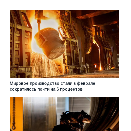
Мировое
Мировое производство стали в феврале
производство
сократилось почти на 6 процентов
стали
в
феврале
сократилось
почти
на
6