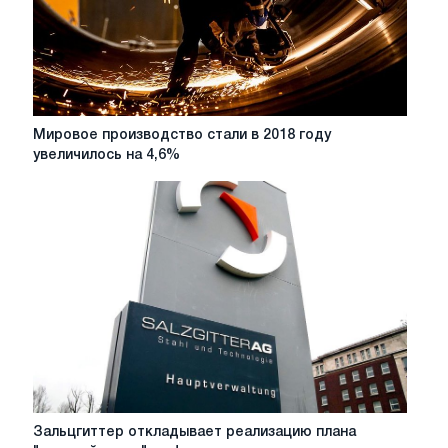
процентов
Мировое
Мировое производство стали в 2018 году
производство
увеличилось на 4,6%
стали
в
2018
году
увеличилось
на
4,6%
Зальцгиттер
Зальцгиттер откладывает реализацию плана
откладывает