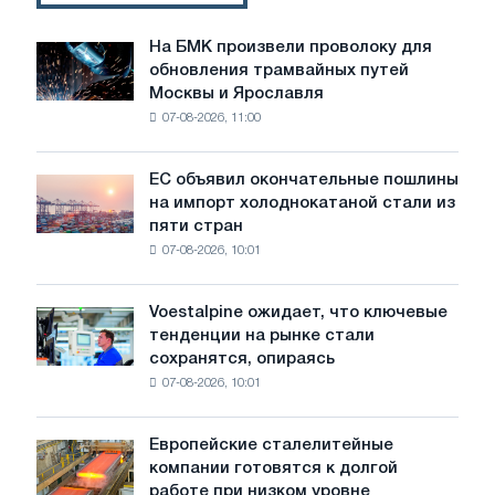
для
решения
На БМК произвели проволоку для
На
отраслевых
обновления трамвайных путей
БМК
задач
Москвы и Ярославля
произвели
07-08-2026, 11:00
проволоку
для
обновления
ЕС объявил окончательные пошлины
ЕС
трамвайных
на импорт холоднокатаной стали из
объявил
путей
пяти стран
окончательные
Москвы
07-08-2026, 10:01
пошлины
и
на
Ярославля
импорт
Voestalpine ожидает, что ключевые
Voestalpine
холоднокатаной
тенденции на рынке стали
ожидает,
стали
сохранятся, опираясь
что
из
07-08-2026, 10:01
ключевые
пяти
тенденции
стран
на
Европейские сталелитейные
Европейские
рынке
компании готовятся к долгой
сталелитейные
стали
работе при низком уровне