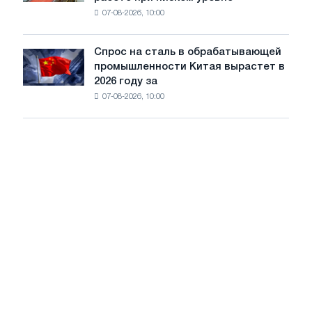
компании
сохранятся,
07-08-2026, 10:00
готовятся
опираясь
к
на
долгой
диверсификацию
Спрос на сталь в обрабатывающей
Спрос
работе
промышленности Китая вырастет в
на
при
2026 году за
сталь
низком
07-08-2026, 10:00
в
уровне
обрабатывающей
воды
промышленности
Китая
вырастет
в
2026
году
за
счет
экспорта