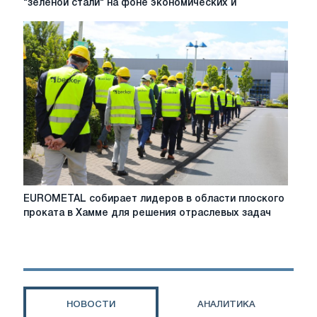
"зеленой стали" на фоне экономических и
реализацию
плана
"зеленой
стали"
на
фоне
экономических
и
нормативных
трудностей
EUROMETAL
EUROMETAL собирает лидеров в области плоского
собирает
проката в Хамме для решения отраслевых задач
лидеров
в
области
плоского
проката
в
НОВОСТИ
АНАЛИТИКА
Хамме