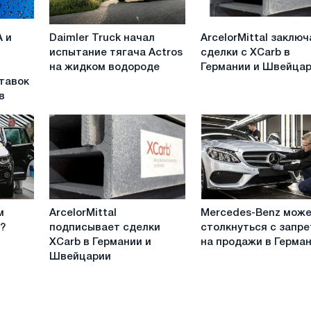
Daimler
ArcelorMittal
A и
Daimler Truck начал
ArcelorMittal заклю
Truck
заключает
испытание тягача Actros
сделки с XCarb в
начал
сделки
на жидком водороде
Германии и Швейца
испытание
с
тавок
тягача
XCarb
в
Actros
в
на
Германии
жидком
и
водороде
Швейцарии
ArcelorMittal
Mercedes-
м
ArcelorMittal
Mercedes-Benz мож
подписывает
Benz
?
подписывает сделки
столкнуться с запр
сделки
может
XCarb в Германии и
на продажи в Герма
XCarb
столкнуться
Швейцарии
в
с
Германии
запретом
и
на
Швейцарии
продажи