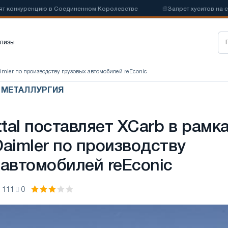
онкуренцию в Соединенном Королевстве
📰
Запрет хуситов на судо
лизы
Daimler по производству грузовых автомобилей reEconic
Я МЕТАЛЛУРГИЯ
ttal поставляет XCarb в рамк
Daimler по производству
 автомобилей reEconic
111
0