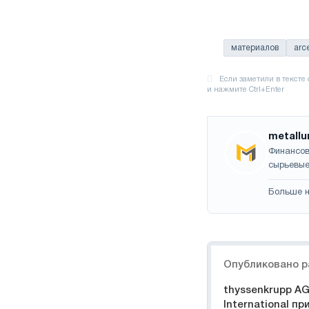
материалов
arce
metallu
Финансов
сырьевые
Больше н
Навигация
Опубликовано р
thyssenkrupp AG 
International п