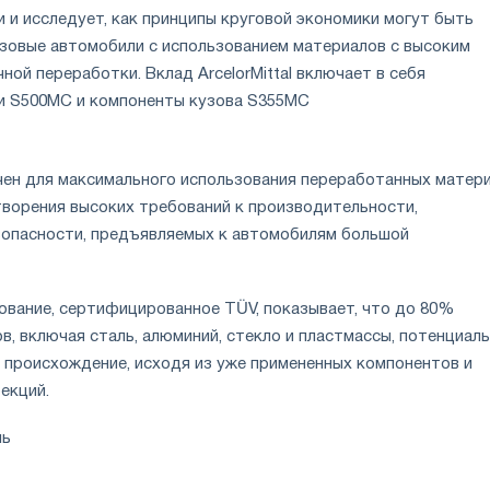
 и исследует, как принципы круговой экономики могут быть
узовые автомобили с использованием материалов с высоким
ой переработки. Вклад ArcelorMittal включает в себя
и S500MC и компоненты кузова S355MC
чен для максимального использования переработанных матери
творения высоких требований к производительности,
зопасности, предъявляемых к автомобилям большой
ование, сертифицированное TÜV, показывает, что до 80%
, включая сталь, алюминий, стекло и пластмассы, потенциал
е происхождение, исходя из уже примененных компонентов и
екций.
ль