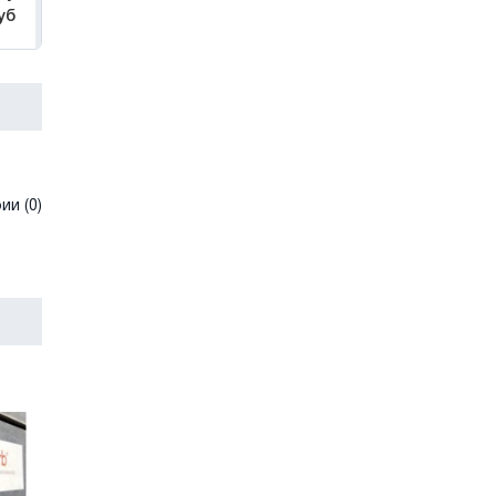
уб
и (0)