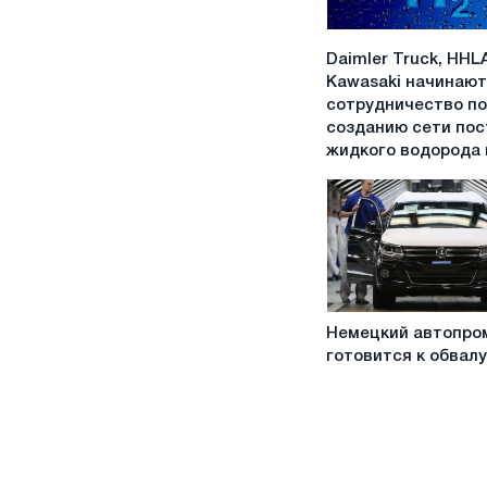
Daimler
Daimler Truck, HHL
Truck,
Kawasaki начинают
HHLA
сотрудничество по
и
созданию сети пос
Kawasaki
жидкого водорода 
начинают
сотрудничество
по
созданию
сети
поставок
жидкого
Немецкий
водорода
Немецкий автопро
автопром
в
готовится к обвалу
готовится
Европу
к
обвалу?