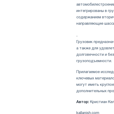
автомобилестроении
интегрированы в гр
содержанием вторичн
направляющие шасс
.
Грузовик предназна
а также для удовле
долговечности и бе
грузоподъемности.
Прилагаемое исслед
ключевых материалов
могут иметь кругло
дополнительных про
Автор:
Кристиан Ке
kallanish.com