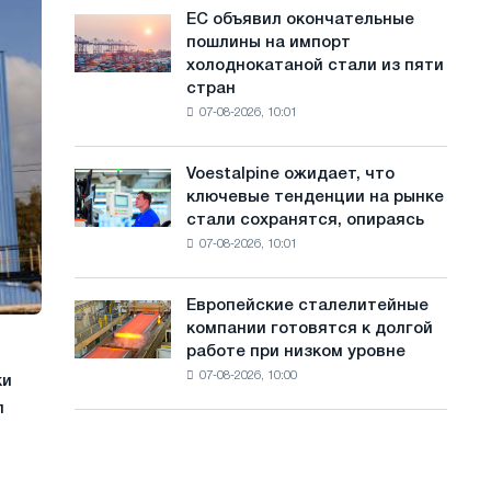
обновления
с
ЕС объявил окончательные
ЕС
трамвайных
пошлины на импорт
объявил
а
путей
холоднокатаной стали из пяти
окончательные
Москвы
й
стран
пошлины
и
07-08-2026, 10:01
на
т
Ярославля
импорт
а
холоднокатаной
Voestalpine ожидает, что
Voestalpine
стали
ключевые тенденции на рынке
ожидает,
из
стали сохранятся, опираясь
что
пяти
07-08-2026, 10:01
ключевые
стран
тенденции
на
Европейские сталелитейные
Европейские
рынке
компании готовятся к долгой
сталелитейные
стали
работе при низком уровне
компании
сохранятся,
07-08-2026, 10:00
готовятся
ки
опираясь
к
л
на
долгой
диверсификацию
работе
при