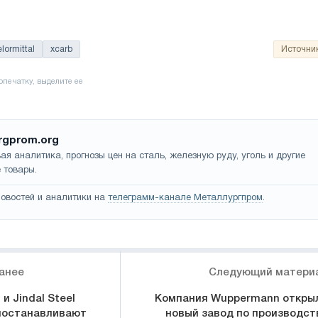
lormittal
xcarb
Источни
rgprom.org
ая аналитика, прогнозы цен на сталь, железную руду, уголь и другие
 товары.
овостей и аналитики на
телеграмм-канале Металлургпром
.
анее
Следующий матери
и Jindal Steel
Компания Wuppermann откры
риостанавливают
новый завод по производст