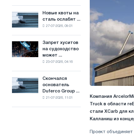
Брюсселе
основе
совмещает
водорода
Новые квоты на
Новые
отраслевые
во
сталь ослабят ...
квоты
ограничения
Франции
27-07-2026, 09:01
на
с
сталь
амбициями
ослабят
по
Запрет хуситов
Запрет
конкуренцию
борьбе
на судоходство
хуситов
в
с
может ...
на
Соединенном
изменением
23-07-2026, 04:16
судоходство
Королевстве
климата
может
нарушить
Скончался
Скончался
импорт
основатель
основатель
Саудовской
Duferco Group ...
Duferco
стали
Компания ArcelorMi
21-07-2026, 11:01
Group
Truck в области r
Бруно
стали XCarb для к
Больфо
Калланиш из конце
Проект объединяет 