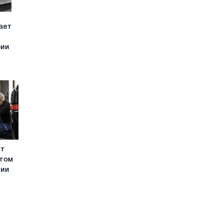
чает
рии
ет
етом
нии