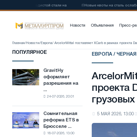
ву низкоуглеродистой стали на
📰
Новые квоты на сталь ослабят к
Новости
Объявления
Пресс-ре
Главная
/
Новости
/
Европа
/ ArcelorMittal поставляет XCarb в рамках проекта 
ПОПУЛЯРНОЕ
ЕВРОПА / ЧЕРНА
GravitHy
GravitHy
ArcelorMi
оформляет
оформляет
разрешения на
разрешения
проекта 
...
на
24-07-2026, 20:01
грузовых
строительство
завода
по
Сомнительная
5 МАЯ 2026, 13:00
Сомнительная
производству
реформа ETS в
реформа
низкоуглеродистой
Брюсселе ...
ETS
стали
18-07-2026, 13:00
в
на