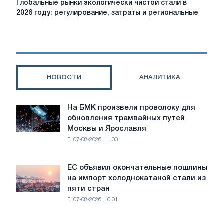
Глобальные рынки экологически чистой стали в
рынки
2026 году: регулирование, затраты и региональные
экологически
чистой
стали
в
2026
году:
НОВОСТИ
АНАЛИТИКА
регулирование,
затраты
и
На БМК произвели проволоку для
На
региональные
обновления трамвайных путей
БМК
различия
Москвы и Ярославля
произвели
07-08-2026, 11:00
проволоку
для
обновления
ЕС объявил окончательные пошлины
ЕС
трамвайных
на импорт холоднокатаной стали из
объявил
путей
пяти стран
окончательные
Москвы
07-08-2026, 10:01
пошлины
и
на
Ярославля
импорт