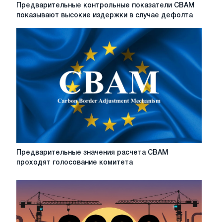
Предварительные
Предварительные контрольные показатели CBAM
контрольные
показывают высокие издержки в случае дефолта
показатели
CBAM
показывают
высокие
издержки
в
случае
дефолта
Предварительные
Предварительные значения расчета CBAM
значения
проходят голосование комитета
расчета
CBAM
проходят
голосование
комитета