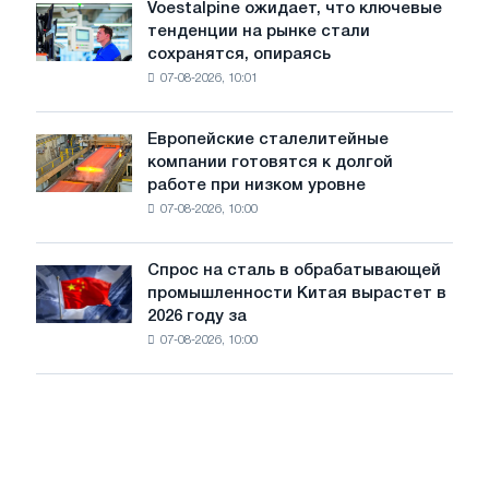
Voestalpine ожидает, что ключевые
Voestalpine
холоднокатаной
тенденции на рынке стали
ожидает,
стали
сохранятся, опираясь
что
из
07-08-2026, 10:01
ключевые
пяти
тенденции
стран
на
Европейские сталелитейные
Европейские
рынке
компании готовятся к долгой
сталелитейные
стали
работе при низком уровне
компании
сохранятся,
07-08-2026, 10:00
готовятся
опираясь
к
на
долгой
диверсификацию
Спрос на сталь в обрабатывающей
Спрос
работе
промышленности Китая вырастет в
на
при
2026 году за
сталь
низком
07-08-2026, 10:00
в
уровне
обрабатывающей
воды
промышленности
Китая
вырастет
в
2026