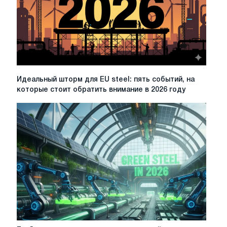
Идеальный
Идеальный шторм для EU steel: пять событий, на
шторм
которые стоит обратить внимание в 2026 году
для
EU
steel:
пять
событий,
на
которые
стоит
обратить
внимание
в
2026
году
Глобальные