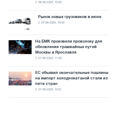
08-08-2026, 10:00
фотоэлектрическую
поставок
систему
мощностью
Рынок новых грузовиков в июле
Рынок
8
07-08-2026, 16:00
новых
МВт
грузовиков
для
в
достижения
июле
На БМК произвели проволоку для
целей
На
обновления трамвайных путей
обезуглероживания
БМК
Москвы и Ярославля
произвели
07-08-2026, 11:00
проволоку
для
обновления
ЕС объявил окончательные пошлины
ЕС
трамвайных
на импорт холоднокатаной стали из
объявил
путей
пяти стран
окончательные
Москвы
07-08-2026, 10:01
пошлины
и
на
Ярославля
импорт
холоднокатаной
стали