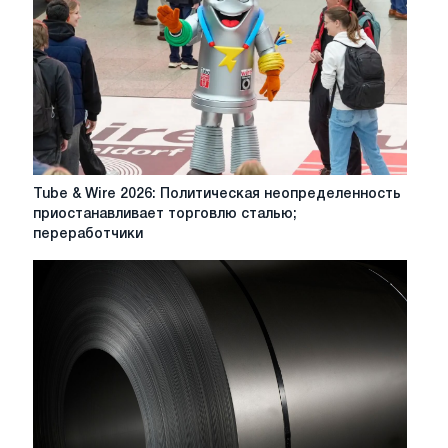
EUROMETAL:
энергетические
барьеры,
декарбонизация,
CBAM,
защита
торговли
Tube
Tube & Wire 2026: Политическая неопределенность
&
приостанавливает торговлю сталью;
Wire
переработчики
2026:
Политическая
неопределенность
приостанавливает
торговлю
сталью;
переработчики
в
ЕС
бьют