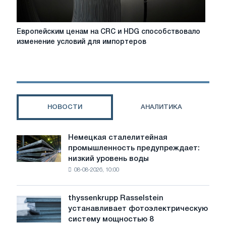
тревогу;
повышение
цен
Европейским
Европейским ценам на CRC и HDG способствовало
встречает
ценам
изменение условий для импортеров
сопротивление
на
покупателей
CRC
и
HDG
способствовало
изменение
НОВОСТИ
АНАЛИТИКА
условий
для
импортеров
Немецкая сталелитейная
Немецкая
промышленность предупреждает:
сталелитейная
низкий уровень воды
промышленность
08-08-2026, 10:00
предупреждает:
низкий
уровень
thyssenkrupp Rasselstein
thyssenkrupp
воды
устанавливает фотоэлектрическую
Rasselstein
угрожает
систему мощностью 8
устанавливает
безопасности