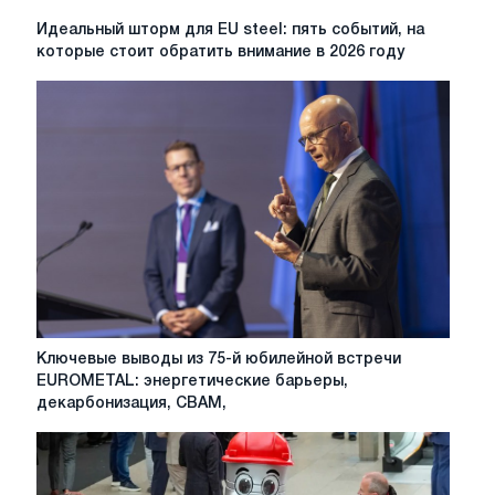
Идеальный
Идеальный шторм для EU steel: пять событий, на
шторм
которые стоит обратить внимание в 2026 году
для
EU
steel:
пять
событий,
на
которые
стоит
обратить
внимание
в
2026
году
Ключевые
Ключевые выводы из 75-й юбилейной встречи
выводы
EUROMETAL: энергетические барьеры,
из
декарбонизация, CBAM,
75-
й
юбилейной
встречи