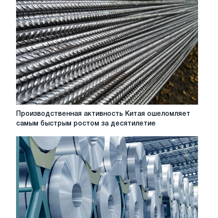
продлится
до
февраля
Производственная
Производственная активность Китая ошеломляет
активность
самым быстрым ростом за десятилетие
Китая
ошеломляет
самым
быстрым
ростом
за
десятилетие