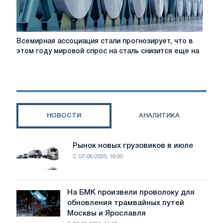
Всемирная
Всемирная ассоциация стали прогнозирует, что в
ассоциация
этом году мировой спрос на сталь снизится еще на
стали
прогнозирует,
что
в
этом
году
НОВОСТИ
АНАЛИТИКА
мировой
спрос
на
Рынок новых грузовиков в июле
Рынок
сталь
07-08-2026, 16:00
новых
снизится
грузовиков
еще
в
на
июле
На БМК произвели проволоку для
0,9%
На
обновления трамвайных путей
до
БМК
Москвы и Ярославля
1751
произвели