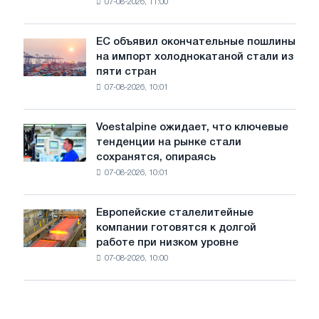
млн
07-08-2026, 11:00
проволоку
тонн
для
обновления
ЕС объявил окончательные пошлины
ЕС
трамвайных
на импорт холоднокатаной стали из
объявил
путей
пяти стран
окончательные
Москвы
07-08-2026, 10:01
пошлины
и
на
Ярославля
импорт
Voestalpine ожидает, что ключевые
Voestalpine
холоднокатаной
тенденции на рынке стали
ожидает,
стали
сохранятся, опираясь
что
из
07-08-2026, 10:01
ключевые
пяти
тенденции
стран
на
Европейские сталелитейные
Европейские
рынке
компании готовятся к долгой
сталелитейные
стали
работе при низком уровне
компании
сохранятся,
07-08-2026, 10:00
готовятся
опираясь
к
на
долгой
диверсификацию
работе