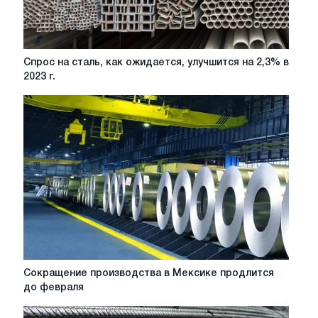
Спрос
Спрос на сталь, как ожидается, улучшится на 2,3% в
на
2023 г.
сталь,
как
ожидается,
улучшится
на
2,3%
в
2023
г.
Сокращение
Сокращение производства в Мексике продлится
производства
до февраля
в
Мексике