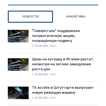
производителей
стали
в
НОВОСТИ
АНАЛИТИКА
ЕС
"Северсталь" поддержала
"Северсталь"
патриотическую акцию,
поддержала
посвящённую подвигу
патриотическую
06-08-2026, 13:01
акцию,
посвящённую
подвигу
Цены на катушку в Италии растут,
Цены
советской
несмотря на летнее замедление
на
авиации
роста цен
катушку
в
06-08-2026, 13:01
в
годы
Италии
Великой
растут,
Отечественной
Tk accelis в Штутгарте выпускает
Tk
несмотря
войны
новую режущую машину
accelis
на
06-08-2026, 13:01
в
летнее
Штутгарте
замедление