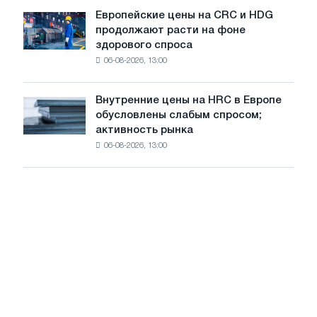
выпускает
роста
Европейские цены на CRC и HDG
Европейские
новую
цен
продолжают расти на фоне
цены
режущую
здорового спроса
на
машину
06-08-2026, 13:00
CRC
и
HDG
Внутренние цены на HRC в Европе
Внутренние
продолжают
обусловлены слабым спросом;
цены
расти
активность рынка
на
на
06-08-2026, 13:00
HRC
фоне
в
здорового
Европе
спроса
обусловлены
слабым
спросом;
активность
рынка
замедляется
на
фоне
летнего