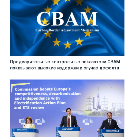
за
счет
новых
голосов
сталелитейных
компаний
Предварительные
Предварительные контрольные показатели CBAM
контрольные
показывают высокие издержки в случае дефолта
показатели
CBAM
показывают
высокие
издержки
в
случае
дефолта