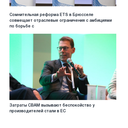
Сомнительная
Сомнительная реформа ETS в Брюсселе
реформа
совмещает отраслевые ограничения с амбициями
ETS
по борьбе с
в
Брюсселе
совмещает
отраслевые
ограничения
с
амбициями
по
борьбе
с
изменением
климата
Затраты
Затраты CBAM вызывают беспокойство у
CBAM
производителей стали в ЕС
вызывают
беспокойство
у