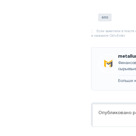
ело
metallu
Финансов
сырьевые
Больше н
Навигация
Опубликовано р