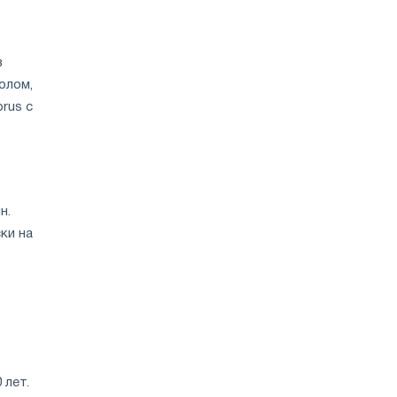
низком
уровне
воды
в
олом,
rus с
н.
ки на
 лет.