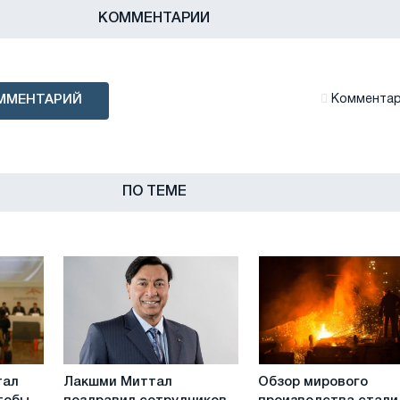
КОММЕНТАРИИ
ММЕНТАРИЙ
Комментари
ПО ТЕМЕ
Лакшми
Обзор
тал
Лакшми Миттал
Обзор мирового
Миттал
мирового