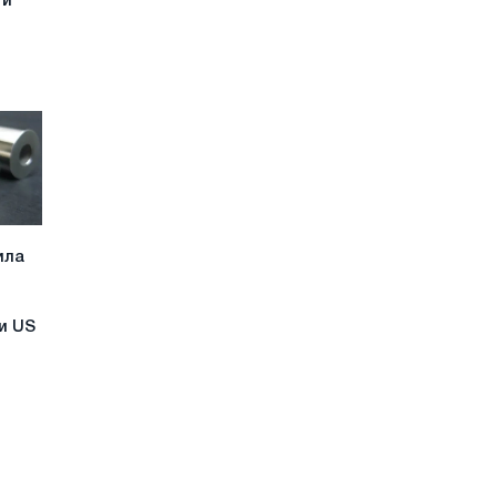
 и
ила
и US