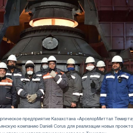
ргическое предприятие Казахстана «АрселорМиттал Темирта
янскую компанию Danieli Corus для реализации новых проекто