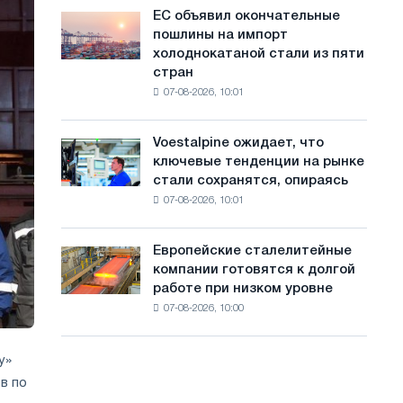
обновления
с
ЕС объявил окончательные
ЕС
трамвайных
пошлины на импорт
объявил
а
путей
холоднокатаной стали из пяти
окончательные
Москвы
й
стран
пошлины
и
07-08-2026, 10:01
на
т
Ярославля
импорт
а
холоднокатаной
Voestalpine ожидает, что
Voestalpine
стали
ключевые тенденции на рынке
ожидает,
из
стали сохранятся, опираясь
что
пяти
07-08-2026, 10:01
ключевые
стран
тенденции
на
Европейские сталелитейные
Европейские
рынке
компании готовятся к долгой
сталелитейные
стали
работе при низком уровне
компании
сохранятся,
07-08-2026, 10:00
готовятся
опираясь
к
на
долгой
диверсификацию
у»
работе
в по
при