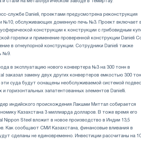
 и стали на металлургическом заводе в Темиртау.
есс-службе Danieli, проектами предусмотрена реконструкция
и №10, обслуживающих доменную печь №3. Проект включает 
лусферической конструкции к конструкции с грибовидным куп
кой горелки и применение проверенной конструкции Danieli Co
ние в огнеупорной конструкции. Сотрудники Danieli также
ь №9.
вода в эксплуатацию нового конвертера №3 на 300 тонн в
ttal заказал замену двух других конвертеров емкостью 300 тон
, эти суда будут оснащены необслуживаемой системой подвес
 и горизонтальных запатентованных элементов Danielli.
дер индийского происхождения Лакшми Миттал собирается
номику Казахстана 3 миллиарда долларов. В тоже время его
al Nippon Steel вложит в новое производство в Индии 13,5
в. Как сообщают СМИ Казахстана, финансовые вливания в
дут сделаны не единовременно. Инвестиции рассчитаны на 10