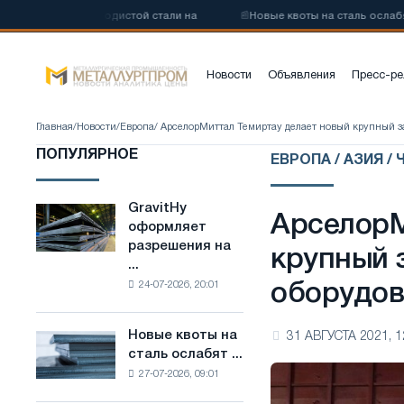
ву низкоуглеродистой стали на
📰
Новые квоты на сталь ослабят к
Новости
Объявления
Пресс-ре
Главная
/
Новости
/
Европа
/ АрселорМиттал Темиртау делает новый крупный за
ПОПУЛЯРНОЕ
ЕВРОПА / АЗИЯ /
GravitHy
GravitHy
АрселорМ
оформляет
оформляет
разрешения на
разрешения
крупный 
...
на
24-07-2026, 20:01
оборудова
строительство
завода
по
Новые квоты на
31 АВГУСТА 2021, 1
Новые
производству
сталь ослабят ...
квоты
низкоуглеродистой
27-07-2026, 09:01
на
стали
сталь
на