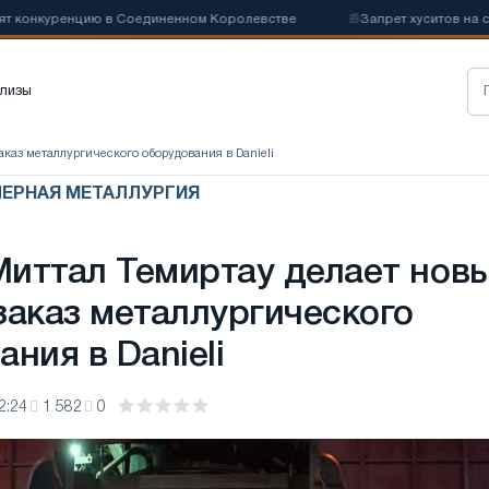
онкуренцию в Соединенном Королевстве
📰
Запрет хуситов на судох
лизы
каз металлургического оборудования в Danieli
 ЧЕРНАЯ МЕТАЛЛУРГИЯ
иттал Темиртау делает нов
заказ металлургического
ния в Danieli
2:24
1 582
0