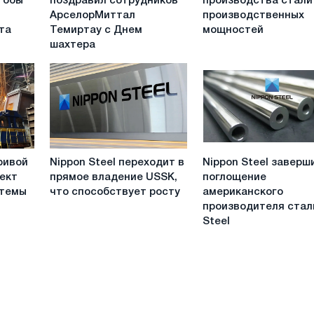
тобы
поздравил сотрудников
производства стали
поздравил
производства
АрселорМиттал
производственных
сотрудников
стали
та
Темиртау с Днем
мощностей
АрселорМиттал
и
шахтера
Темиртау
производственных
с
мощностей
Днем
шахтера
Nippon
Nippon
ривой
Nippon Steel переходит в
Nippon Steel заверш
Steel
Steel
оект
прямое владение USSK,
поглощение
переходит
завершила
стемы
что способствует росту
американского
в
поглощение
производителя стал
прямое
американского
Steel
владение
производителя
USSK,
стали
что
US
способствует
Steel
росту