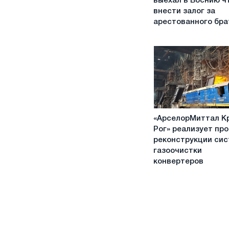
выехал в Боснию ч
выехал
внести залог за
в
арестованного бра
Боснию
чтобы
внести
залог
за
арестованного
брата
«АрселорМиттал
«АрселорМиттал К
Кривой
Рог» реализует пр
Рог»
реконструкции си
реализует
газоочистки
проект
конвертеров
реконструкции
системы
газоочистки
конвертеров