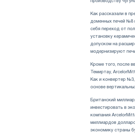
производству чугуна
Как рассказали в пр
доменных печей №8 
себя переход от по
установку керамичес
допуском на расшире
модернизируют печ
Кроме того, после в
Темиртау, ArcelorMi
Как и конвертер №3
основе вертикальных
Британский миллиар
инвестировать в эко
компания ArcelorMitt
миллиардов долларо
экономику страны бу