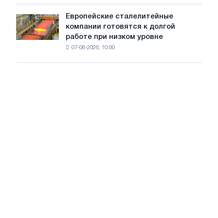
тенденции
стран
на
Европейские сталелитейные
Европейские
рынке
компании готовятся к долгой
сталелитейные
стали
работе при низком уровне
компании
сохранятся,
07-08-2026, 10:00
готовятся
опираясь
к
на
долгой
диверсификацию
работе
при
низком
уровне
воды