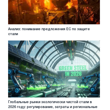
сталелитейный
сектор
США
Анализ:
Анализ: понимание предложения ЕС по защите
понимание
стали
предложения
ЕС
по
защите
стали
Глобальные
Глобальные рынки экологически чистой стали в
рынки
2026 году: регулирование, затраты и региональные