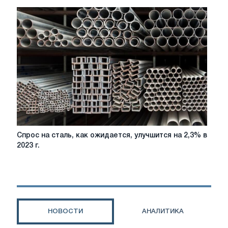
экологически
чистой
стали
в
2026
году:
регулирование,
затраты
и
региональные
различия
Спрос
Спрос на сталь, как ожидается, улучшится на 2,3% в
на
2023 г.
сталь,
как
ожидается,
улучшится
на
2,3%
НОВОСТИ
АНАЛИТИКА
в
2023