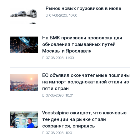
г.
Рынок новых грузовиков в июле
Рынок
07-08-2026, 16:00
новых
грузовиков
в
июле
На БМК произвели проволоку для
На
обновления трамвайных путей
БМК
Москвы и Ярославля
произвели
07-08-2026, 11:00
проволоку
для
обновления
ЕС объявил окончательные пошлины
ЕС
трамвайных
на импорт холоднокатаной стали из
объявил
путей
пяти стран
окончательные
Москвы
07-08-2026, 10:01
пошлины
и
на
Ярославля
импорт
Voestalpine ожидает, что ключевые
Voestalpine
холоднокатаной
тенденции на рынке стали
ожидает,
стали
сохранятся, опираясь
что
из
07-08-2026, 10:01
ключевые
пяти