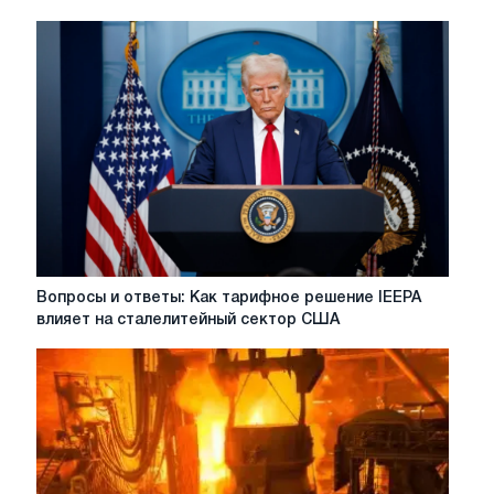
Вопросы
Вопросы и ответы: Как тарифное решение IEEPA
и
влияет на сталелитейный сектор США
ответы:
Как
тарифное
решение
IEEPA
влияет
на