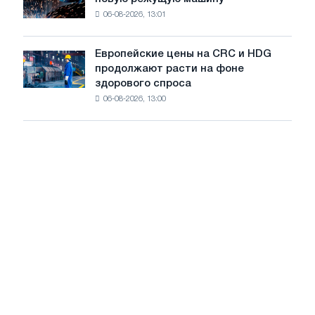
accelis
на
06-08-2026, 13:01
в
летнее
Штутгарте
замедление
выпускает
роста
Европейские цены на CRC и HDG
Европейские
новую
цен
продолжают расти на фоне
цены
режущую
здорового спроса
на
машину
06-08-2026, 13:00
CRC
и
HDG
продолжают
расти
на
фоне
здорового
спроса