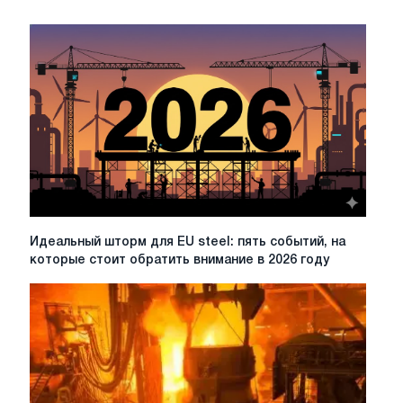
Идеальный
Идеальный шторм для EU steel: пять событий, на
шторм
которые стоит обратить внимание в 2026 году
для
EU
steel:
пять
событий,
на
которые