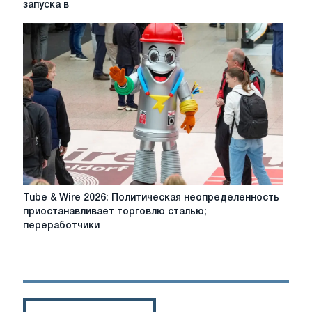
завершает
запуска в
разработку
критериев
CBAM,
значений
по
умолчанию,
в
преддверии
запуска
в
январе
2026
года
Tube
Tube & Wire 2026: Политическая неопределенность
&
приостанавливает торговлю сталью;
Wire
переработчики
2026:
Политическая
неопределенность
приостанавливает
торговлю
сталью;