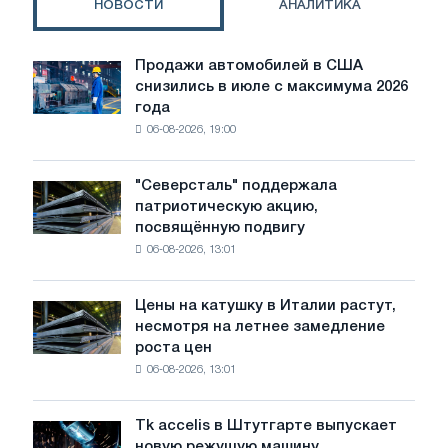
НОВОСТИ
АНАЛИТИКА
переработчики
в
ЕС
Продажи автомобилей в США
Продажи
бьют
снизились в июле с максимума 2026
автомобилей
тревогу;
года
в
повышение
06-08-2026, 19:00
США
цен
снизились
встречает
в
сопротивление
"Северсталь" поддержала
"Северсталь"
июле
покупателей
патриотическую акцию,
поддержала
с
посвящённую подвигу
патриотическую
максимума
06-08-2026, 13:01
акцию,
2026
посвящённую
года
подвигу
Цены на катушку в Италии растут,
Цены
советской
несмотря на летнее замедление
на
авиации
роста цен
катушку
в
06-08-2026, 13:01
в
годы
Италии
Великой
растут,
Отечественной
Tk accelis в Штутгарте выпускает
Tk
несмотря
войны
новую режущую машину