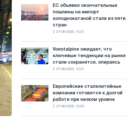
обновления
с
ЕС объявил окончательные
ЕС
трамвайных
пошлины на импорт
объявил
а
путей
холоднокатаной стали из пяти
окончательные
Москвы
й
стран
пошлины
и
07-08-2026, 10:01
на
т
Ярославля
импорт
а
холоднокатаной
Voestalpine ожидает, что
Voestalpine
стали
ключевые тенденции на рынке
ожидает,
из
стали сохранятся, опираясь
что
пяти
07-08-2026, 10:01
ключевые
стран
тенденции
на
Европейские сталелитейные
Европейские
рынке
компании готовятся к долгой
сталелитейные
стали
работе при низком уровне
компании
сохранятся,
07-08-2026, 10:00
готовятся
опираясь
к
на
долгой
диверсификацию
работе
при