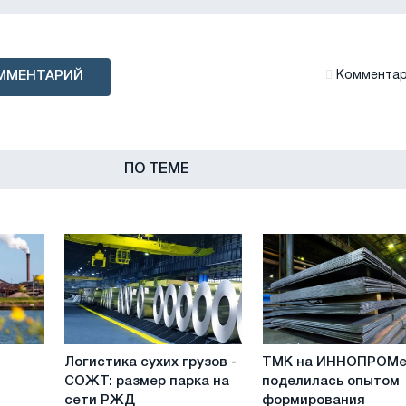
ММЕНТАРИЙ
Комментари
ПО ТЕМЕ
Логистика
ТМК
Логистика сухих грузов -
ТМК на ИННОПРОМ
сухих
на
СОЖТ: размер парка на
поделилась опытом
грузов
ИННОПРОМе
сети РЖД
формирования