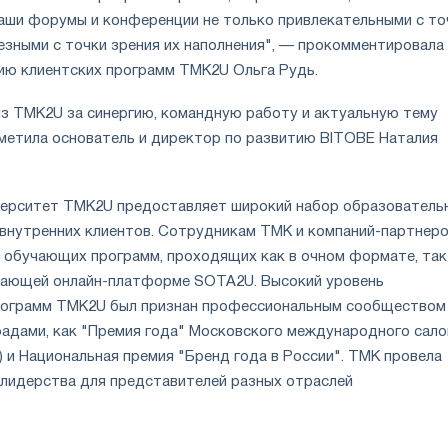
аши форумы и конференции не только привлекательными с то
лезными с точки зрения их наполнения", — прокомментировала
ию клиентских программ ТМК2U Ольга Рудь.
из ТМК2U за синергию, командную работу и актуальную тему
метила основатель и директор по развитию BITOBE Наталия
верситет TMK2U предоставляет широкий набор образователь
и внутренних клиентов. Сотрудникам ТМК и компаний-партнер
 обучающих программ, проходящих как в очном формате, так 
чающей онлайн-платформе SOTA2U. Высокий уровень
рограмм TMK2U был признан профессиональным сообществом
радами, как "Премия года" Московского международного сало
 и Национальная премия "Бренд года в России". ТМК провела
лидерства для представителей разных отраслей