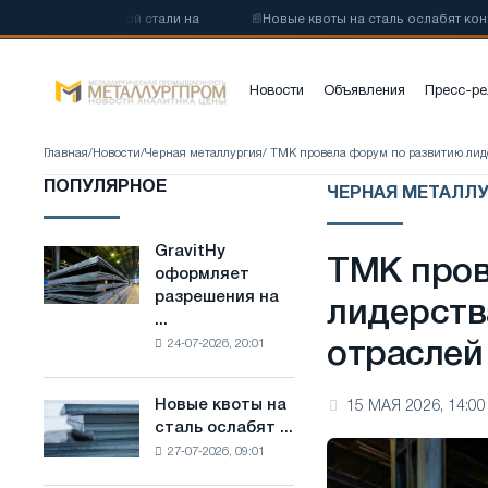
глеродистой стали на
📰
Новые квоты на сталь ослабят конкуренци
Новости
Объявления
Пресс-ре
Главная
/
Новости
/
Черная металлургия
/ ТМК провела форум по развитию лид
ПОПУЛЯРНОЕ
ЧЕРНАЯ МЕТАЛЛ
GravitHy
GravitHy
ТМК пров
оформляет
оформляет
разрешения на
разрешения
лидерств
...
на
24-07-2026, 20:01
отраслей
строительство
завода
по
Новые квоты на
15 МАЯ 2026, 14:00
Новые
производству
сталь ослабят ...
квоты
низкоуглеродистой
27-07-2026, 09:01
на
стали
сталь
на