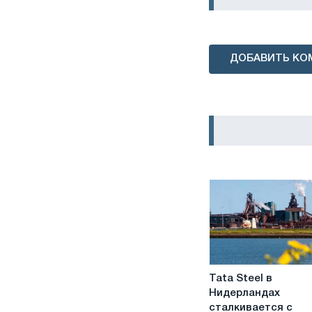
ДОБАВИТЬ КО
Tata
Tata Steel в
Steel
Нидерландах
в
сталкивается с