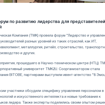
рум по развитию лидерства для представителе
й
ческая Компания (ТМК) провела форум "Лидерство и управле
уководителей разных уровней из таких отраслей, как ИТ,
евелопмент, металлургия, ритейл, строительство, транспорт
оизводство и других.
приятия, прошедшего в Научно-техническом центре (НТЦ) ТМ
орпоративный университет TMK2U. Соорганизатором стала
пания BITOBE, партнерами выступили ивент-агентство "8 Эмоц
ссии участники обсудили специфику управления персоналом в
нологий и искусственного интеллекта и новые требования к
выков лидера. Также эксперты поделились своим опытом реше