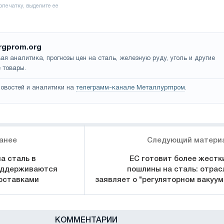
rgprom.org
ая аналитика, прогнозы цен на сталь, железную руду, уголь и другие
 товары.
овостей и аналитики на
телеграмм-канале Металлургпром
.
анее
Следующий матери
а сталь в
ЕС готовит более жестк
оддерживаются
пошлины на сталь: отрас
оставками
заявляет о "регуляторном вакуум
КОММЕНТАРИИ