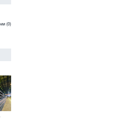
и (0)
е