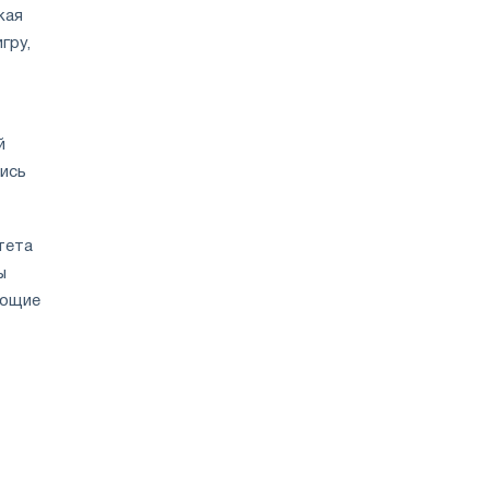
кая
гру,
й
лись
тета
ы
ующие