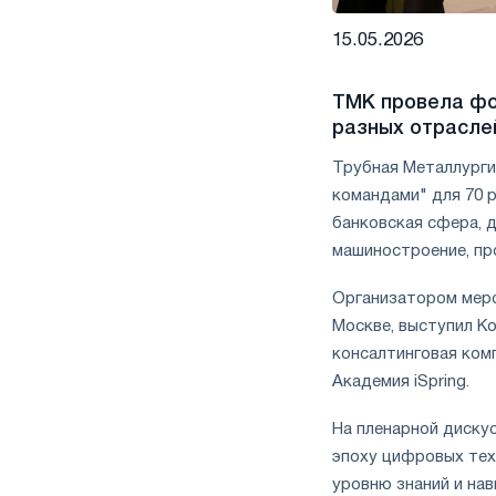
15.05.2026
ТМК провела фо
разных отрасле
Трубная Металлурги
командами" для 70 р
банковская сфера, д
машиностроение, пр
Организатором меро
Москве, выступил К
консалтинговая ком
Академия iSpring.
На пленарной диску
эпоху цифровых тех
уровню знаний и на