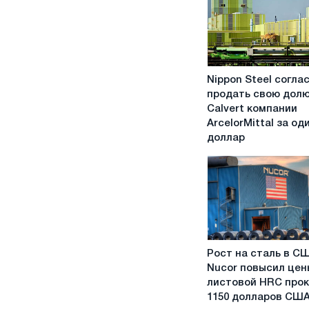
Nippon
Nippon Steel согла
Steel
продать свою долю
согласилась
Calvert компании
продать
ArcelorMittal за од
свою
доллар
долю
в
Calvert
компании
ArcelorMittal
за
один
Рост
доллар
Рост на сталь в С
на
Nucor повысил цен
сталь
листовой HRC прок
в
1150 долларов США
США: