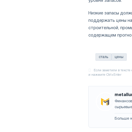
уровня запасов.
Низкие запасы долж
поддержать цены на
строительной, промы
содержащем прогноз
сталь
цены
metallu
Финансов
сырьевые
Больше н