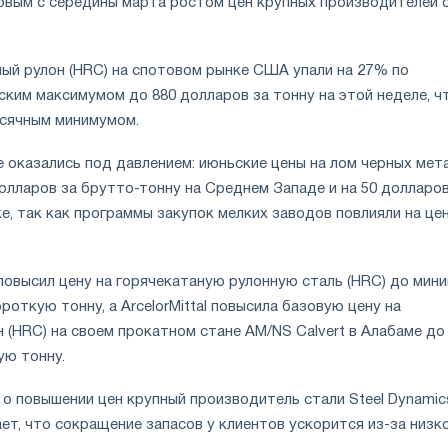
рвым с середины марта ростом цен крупных производителей 
ный рулон (HRC) на спотовом рынке США упали на 27% по
ским максимумом до 880 долларов за тонну на этой неделе, ч
сячным минимумом.
е оказались под давлением: июньские цены на лом черных мет
олларов за брутто-тонну на Среднем Западе и на 50 долларов
е, так как программы закупок мелких заводов повлияли на це
 повысил цену на горячекатаную рулонную сталь (HRC) до мин
ороткую тонну, а ArcelorMittal повысила базовую цену на
 (HRC) на своем прокатном стане AM/NS Calvert в Алабаме до
ую тонну.
 о повышении цен крупный производитель стали Steel Dynamic
ает, что сокращение запасов у клиентов ускорится из-за низк