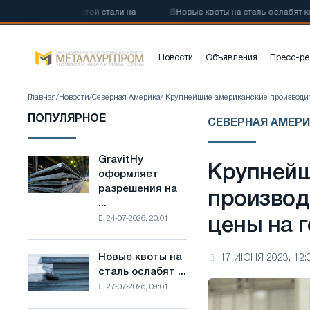
низкоуглеродистой стали на
📰
Новые квоты на сталь ослабят кон
Новости
Объявления
Пресс-ре
Главная
/
Новости
/
Северная Америка
/ Крупнейшие американские производит
ПОПУЛЯРНОЕ
СЕВЕРНАЯ АМЕРИ
GravitHy
GravitHy
Крупнейш
оформляет
оформляет
разрешения на
разрешения
производ
...
на
24-07-2026, 20:01
цены на 
строительство
завода
по
Новые квоты на
17 ИЮНЯ 2023, 12:
Новые
производству
сталь ослабят ...
квоты
низкоуглеродистой
27-07-2026, 09:01
на
стали
сталь
на