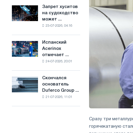
ослабят
основе
Запрет хуситов
Запрет
конкуренцию
водорода
на судоходство
хуситов
в
во
может ...
на
Соединенном
Франции
23-07-2026, 04:16
судоходство
Королевстве
может
нарушить
Испанский
Испанский
импорт
Acerinox
Acerinox
Саудовской
отмечает ...
отмечает
стали
24-07-2026, 20:01
положительную
динамику
во
Скончался
Скончался
втором
основатель
основатель
полугодии
Duferco Group ...
Duferco
по
21-07-2026, 11:01
Group
торговым
Бруно
мерам
Больфо
и
поддержке
Сразу три металлур
CBAM
горячекатаную сталь