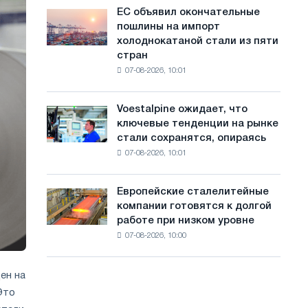
обновления
с
ЕС объявил окончательные
ЕС
трамвайных
пошлины на импорт
объявил
а
путей
холоднокатаной стали из пяти
окончательные
Москвы
й
стран
пошлины
и
07-08-2026, 10:01
на
т
Ярославля
импорт
а
холоднокатаной
Voestalpine ожидает, что
Voestalpine
стали
ключевые тенденции на рынке
ожидает,
из
стали сохранятся, опираясь
что
пяти
07-08-2026, 10:01
ключевые
стран
тенденции
на
Европейские сталелитейные
Европейские
рынке
компании готовятся к долгой
сталелитейные
стали
работе при низком уровне
компании
сохранятся,
07-08-2026, 10:00
готовятся
опираясь
к
на
долгой
диверсификацию
ен на
работе
Это
при