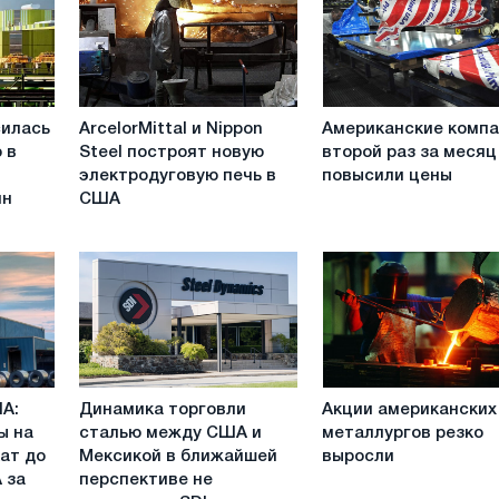
ArcelorMittal
Американские
силась
ArcelorMittal и Nippon
Американские комп
и
компании
 в
Steel построят новую
второй раз за месяц
Nippon
второй
электродуговую печь в
повысили цены
Steel
раз
ин
США
построят
за
новую
месяц
электродуговую
повысили
печь
цены
в
США
Динамика
Акции
ША:
Динамика торговли
Акции американских
торговли
американских
ы на
сталью между США и
металлургов резко
сталью
металлургов
ат до
Мексикой в ближайшей
выросли
между
резко
 за
перспективе не
США
выросли