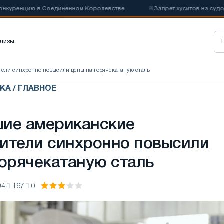
куренцию в Соединенном Королевстве
📰
Запрет хуситов на судоход
лизы
ели синхронно повысили цены на горячекатаную сталь
КА / ГЛАВНОЕ
ие американские
ители синхронно повысили
горячекатаную сталь
04
167
0