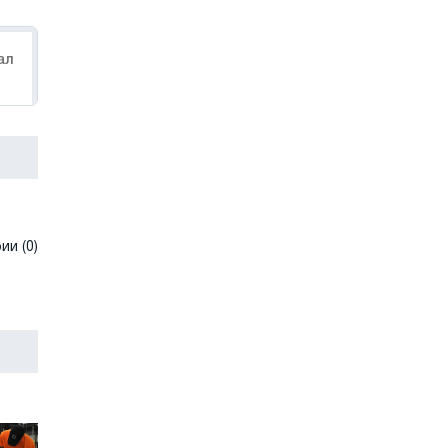
ал
и (0)