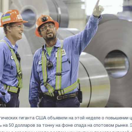
гических гиганта США объявили на этой неделе о повышении ц
 на 50 долларов за тонну на фоне спада на спотовом рынке. 