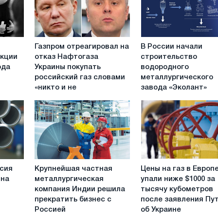
Газпром
В
Газпром отреагировал на
В России начали
отреагировал
России
нкции
отказ Нафтогаза
строительство
на
начали
ода
Украины покупать
водородного
отказ
строительство
российский газ словами
металлургического
Нафтогаза
водородного
«никто и не
завода «Эколант»
Украины
металлургического
покупать
завода
российский
«Эколант»
газ
словами
«никто
и
Крупнейшая
Цены
не
сия
Крупнейшая частная
Цены на газ в Европ
частная
на
предлагал»
 на
металлургическая
упали ниже $1000 за
металлургическая
газ
компания Индии решила
тысячу кубометров
компания
в
прекратить бизнес с
после заявления Пу
Индии
Европе
Россией
об Украине
решила
упали