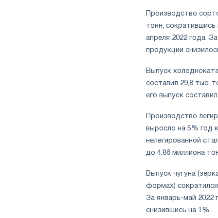
Производство сорто
тонн, сократившись 
апреля 2022 года. З
продукции снизилось
Выпуск холодноката
составил 29,8 тыс. т
его выпуск составил 
Производство легир
выросло на 5% год к
нелегированной ста
до 4,86 миллиона тон
Выпуск чугуна (зерк
формах) сократился 
За январь-май 2022 
снизившись на 1%.