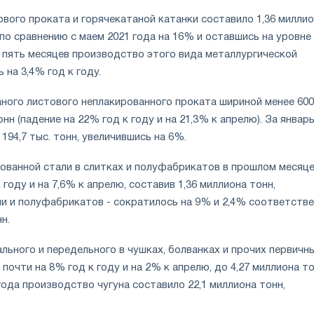
вого проката и горячекатаной катанки составило 1,36 милли
по сравнению с маем 2021 года на 16% и оставшись на уровне
а пять месяцев производство этого вида металлургической
 на 3,4% год к году.
ного листового неплакированного проката шириной менее 60
онн (падение на 22% год к году и на 21,3% к апрелю). За январ
194,7 тыс. тонн, увеличившись на 6%.
ованной стали в слитках и полуфабрикатов в прошлом месяц
 году и на 7,6% к апрелю, составив 1,36 миллиона тонн,
ли и полуфабрикатов - сократилось на 9% и 2,4% соответстве
н.
ального и передельного в чушках, болванках и прочих первичн
почти на 8% год к году и на 2% к апрелю, до 4,27 миллиона то
года производство чугуна составило 22,1 миллиона тонн,