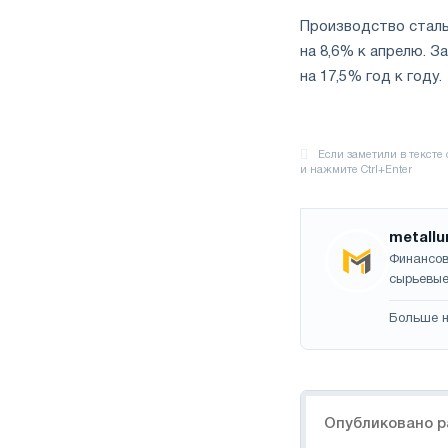
Производство стальн
на 8,6% к апрелю. З
на 17,5% год к году.
metallu
Финансов
сырьевые
Больше н
Навигация
Опубликовано р