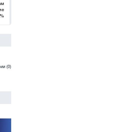
ам
ие
8%
и (0)