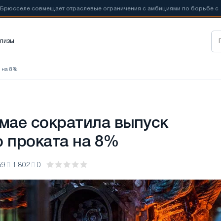
еле совмещает отраслевые ограничения с амбициями по борьбе с
лизы
а на 8%
 мае сократила выпуск
о проката на 8%
59
1 802
0