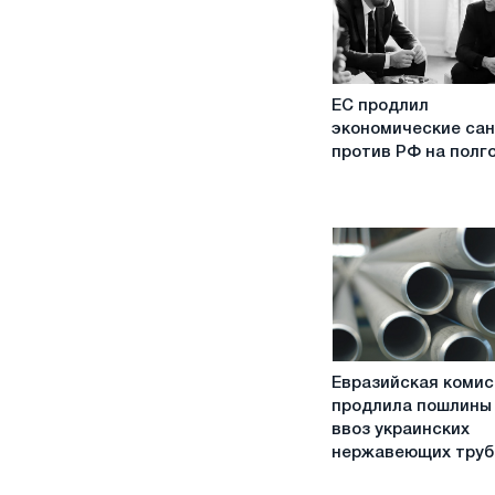
ЕС
ЕС продлил
продлил
экономические са
экономические
против РФ на полг
санкции
против
РФ
на
полгода
Евразийская
Евразийская комис
комиссия
продлила пошлины
продлила
ввоз украинских
пошлины
нержавеющих труб
на
ввоз