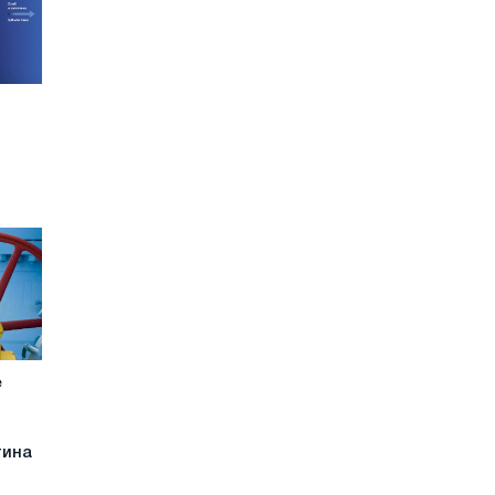
е
тина