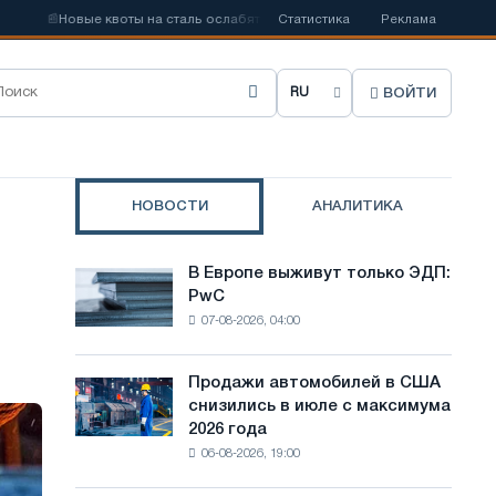
📰
Новые квоты на сталь ослабят конкуренцию в Соединенном Королевс
Статистика
Реклама
ВОЙТИ
В
ы
б
НОВОСТИ
АНАЛИТИКА
р
а
В Европе выживут только ЭДП:
В
т
PwC
Европе
07-08-2026, 04:00
выживут
ь
только
я
ЭДП:
Продажи автомобилей в США
Продажи
PwC
з
снизились в июле с максимума
автомобилей
2026 года
в
ы
06-08-2026, 19:00
США
к
снизились