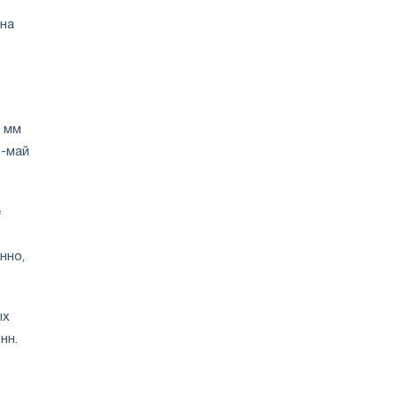
она
0 мм
ь-май
е
нно,
ых
нн.