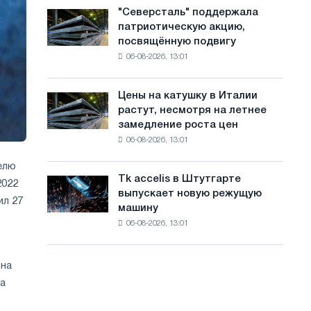
в
с
"Северсталь" поддержала
"Северсталь"
июле
патриотическую акцию,
поддержала
а
с
посвящённую подвигу
патриотическую
максимума
й
06-08-2026, 13:01
акцию,
2026
посвящённую
т
года
подвигу
Цены на катушку в Италии
Цены
а
советской
растут, несмотря на летнее
на
авиации
замедление роста цен
катушку
в
06-08-2026, 13:01
в
годы
Италии
Великой
релю
растут,
Отечественной
Tk accelis в Штутгарте
Tk
2022
несмотря
войны
выпускает новую режущую
accelis
на
ил 27
машину
в
летнее
06-08-2026, 13:01
Штутгарте
замедление
выпускает
роста
новую
цен
 на
режущую
на
машину