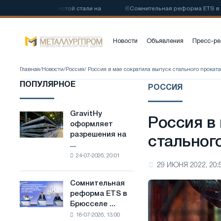
 низкоуглеродистой стали на
📰
Сомнительная реформа ETS в Брюсс
Новости
Объявления
Пресс-ре
Главная
/
Новости
/
Россия
/ Россия в мае сократила выпуск стального прокат
ПОПУЛЯРНОЕ
РОССИЯ
GravitHy
GravitHy
Россия в
оформляет
оформляет
разрешения на
разрешения
стальног
...
на
24-07-2026, 20:01
строительство
29 ИЮНЯ 2022, 20:
завода
по
Сомнительная
Сомнительная
производству
реформа ETS в
реформа
низкоуглеродистой
Брюсселе ...
ETS
стали
18-07-2026, 13:00
в
на