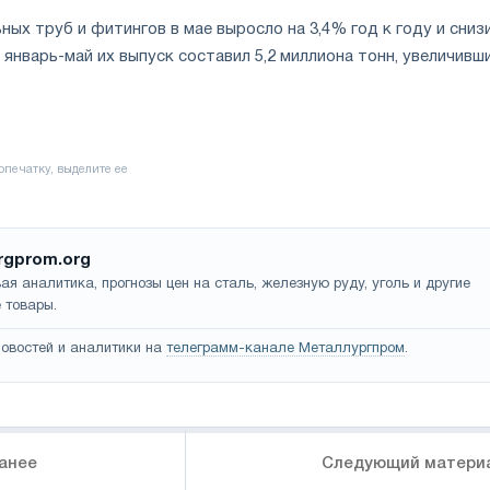
ых труб и фитингов в мае выросло на 3,4% год к году и сниз
а январь-май их выпуск составил 5,2 миллиона тонн, увеличивш
rgprom.org
ая аналитика, прогнозы цен на сталь, железную руду, уголь и другие
 товары.
овостей и аналитики на
телеграмм-канале Металлургпром
.
анее
Следующий матери