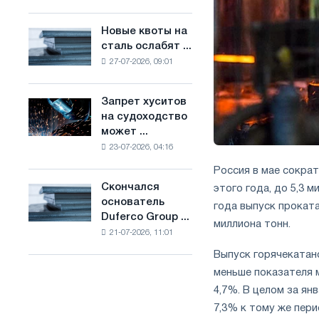
Брюсселе
основе
совмещает
водорода
Новые квоты на
Новые
отраслевые
во
сталь ослабят ...
квоты
ограничения
Франции
27-07-2026, 09:01
на
с
сталь
амбициями
ослабят
по
Запрет хуситов
Запрет
конкуренцию
борьбе
на судоходство
хуситов
в
с
может ...
на
Соединенном
изменением
23-07-2026, 04:16
судоходство
Королевстве
климата
может
Россия в мае сократ
нарушить
Скончался
этого года, до 5,3 
Скончался
импорт
основатель
основатель
года выпуск проката
Саудовской
Duferco Group ...
Duferco
миллиона тонн.
стали
21-07-2026, 11:01
Group
Бруно
Выпуск горячекатано
Больфо
меньше показателя м
4,7%. В целом за ян
7,3% к тому же пери