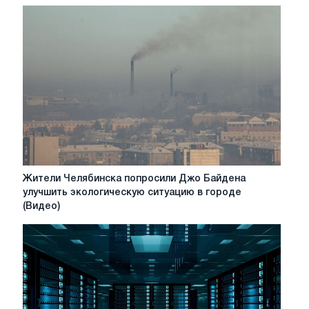
эффективным
оружием
в
энергетической
войне
между
ЕС
и
Россией
–
Time
Жители
Жители Челябинска попросили Джо Байдена
Челябинска
улучшить экологическую ситуацию в городе
попросили
(Видео)
Джо
Байдена
улучшить
экологическую
ситуацию
в
городе