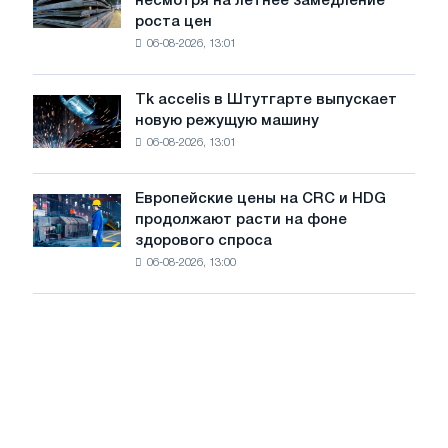
несмотря на летнее замедление
на
авиации
роста цен
катушку
в
06-08-2026, 13:01
в
годы
Италии
Великой
растут,
Отечественной
Tk accelis в Штутгарте выпускает
Tk
несмотря
войны
новую режущую машину
accelis
на
06-08-2026, 13:01
в
летнее
Штутгарте
замедление
выпускает
роста
Европейские цены на CRC и HDG
Европейские
новую
цен
продолжают расти на фоне
цены
режущую
здорового спроса
на
машину
06-08-2026, 13:00
CRC
и
HDG
продолжают
расти
на
фоне
здорового
спроса