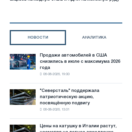
получат
отсрочку
по
уплате
акцизов
на
НОВОСТИ
АНАЛИТИКА
жидкую
сталь
и
Продажи автомобилей в США
Продажи
НДПИ
снизились в июле с максимума 2026
автомобилей
на
года
в
железную
06-08-2026, 19:00
США
руду
снизились
в
"Северсталь" поддержала
"Северсталь"
июле
патриотическую акцию,
поддержала
с
посвящённую подвигу
патриотическую
максимума
06-08-2026, 13:01
акцию,
2026
посвящённую
года
подвигу
Цены на катушку в Италии растут,
Цены
советской