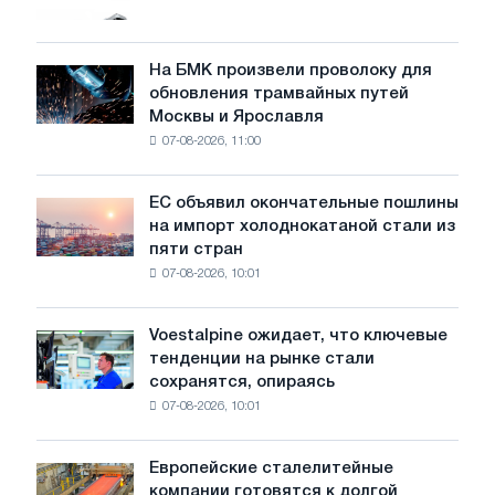
грузовиков
в
июле
На БМК произвели проволоку для
На
обновления трамвайных путей
БМК
Москвы и Ярославля
произвели
07-08-2026, 11:00
проволоку
для
обновления
ЕС объявил окончательные пошлины
ЕС
трамвайных
на импорт холоднокатаной стали из
объявил
путей
пяти стран
окончательные
Москвы
07-08-2026, 10:01
пошлины
и
на
Ярославля
импорт
Voestalpine ожидает, что ключевые
Voestalpine
холоднокатаной
тенденции на рынке стали
ожидает,
стали
сохранятся, опираясь
что
из
07-08-2026, 10:01
ключевые
пяти
тенденции
стран
на
Европейские сталелитейные
Европейские
рынке
компании готовятся к долгой