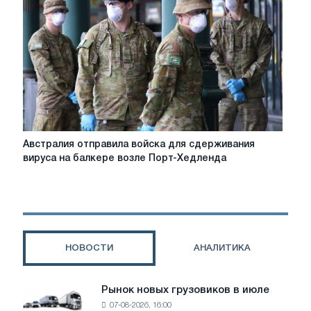
из
Колумбии
заходило
в
российский
порт
Усть-
Луга
Австралия
Австралия отправила войска для сдерживания
отправила
вируса на балкере возле Порт-Хедленда
войска
для
сдерживания
вируса
на
балкере
НОВОСТИ
АНАЛИТИКА
возле
Порт-
Хедленда
Рынок новых грузовиков в июле
Рынок
07-08-2026, 16:00
новых