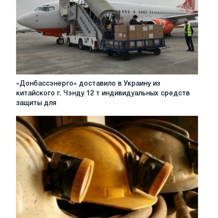
«Донбассэнерго»
«Донбассэнерго» доставило в Украину из
доставило
китайского г. Чэнду 12 т индивидуальных средств
в
защиты для
Украину
из
китайского
г.
Чэнду
12
т
индивидуальных
средств
защиты
для