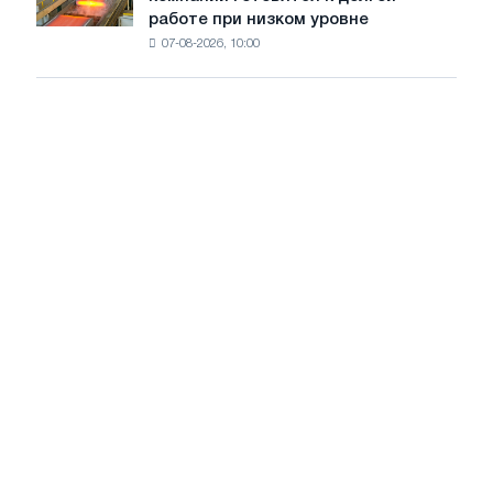
сталелитейные
стали
работе при низком уровне
компании
сохранятся,
07-08-2026, 10:00
готовятся
опираясь
к
на
долгой
диверсификацию
работе
при
низком
уровне
воды