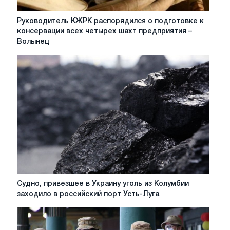
борьбы
с
Руководитель
Руководитель КЖРК распорядился о подготовке к
COVID-
КЖРК
консервации всех четырех шахт предприятия –
19
распорядился
Волынец
о
подготовке
к
консервации
всех
четырех
шахт
предприятия
–
Волынец
Судно,
Судно, привезшее в Украину уголь из Колумбии
привезшее
заходило в российский порт Усть-Луга
в
Украину
уголь