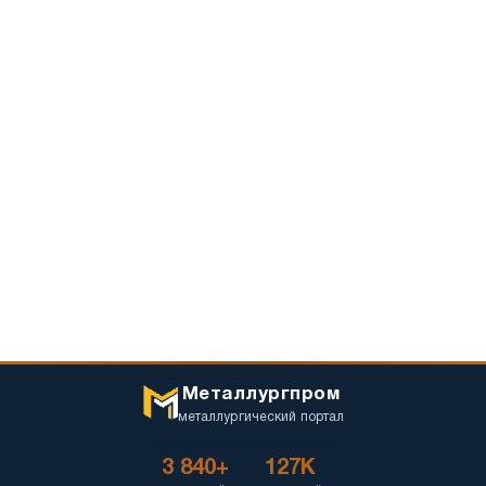
Металлургпром
металлургический портал
3 840+
127K