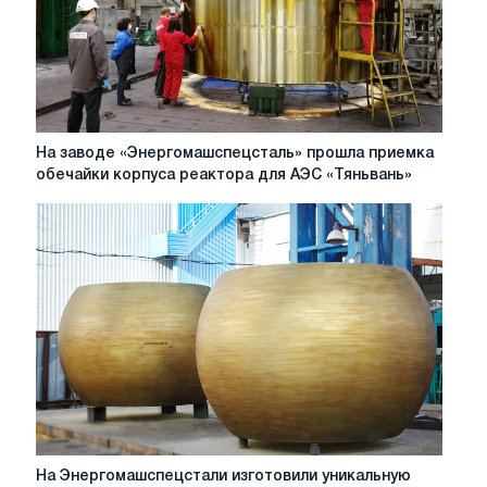
АЭС
«Аккую»
На
На заводе «Энергомашспецсталь» прошла приемка
заводе
обечайки корпуса реактора для АЭС «Тяньвань»
«Энергомашспецсталь»
прошла
приемка
обечайки
корпуса
реактора
для
АЭС
«Тяньвань»
На
На Энергомашспецстали изготовили уникальную