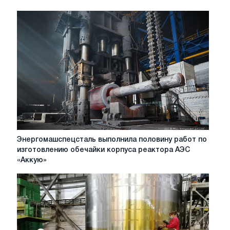
Энергомашспецсталь
Энергомашспецсталь выполнила половину работ по
выполнила
изготовлению обечайки корпуса реактора АЭС
половину
«Аккую»
работ
по
изготовлению
обечайки
корпуса
реактора