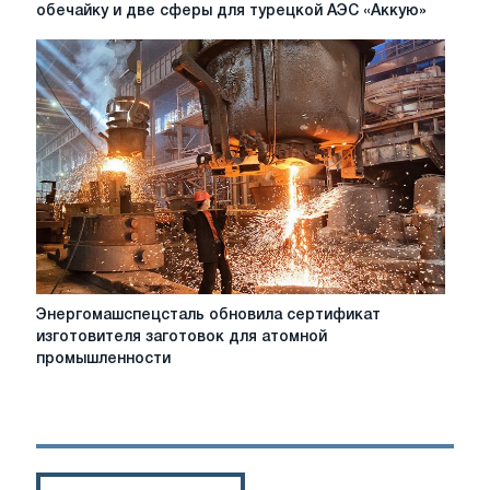
Энергомашспецстали
обечайку и две сферы для турецкой АЭС «Аккую»
изготовили
уникальную
обечайку
и
две
сферы
для
турецкой
АЭС
«Аккую»
Энергомашспецсталь
Энергомашспецсталь обновила сертификат
обновила
изготовителя заготовок для атомной
сертификат
промышленности
изготовителя
заготовок
для
атомной
промышленности