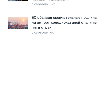
произвели
07-08-2026, 11:00
проволоку
для
обновления
ЕС объявил окончательные пошлины
ЕС
трамвайных
на импорт холоднокатаной стали из
объявил
путей
пяти стран
окончательные
Москвы
07-08-2026, 10:01
пошлины
и
на
Ярославля
импорт
холоднокатаной
стали
из
пяти
стран