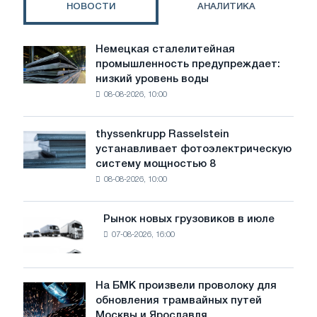
НОВОСТИ
АНАЛИТИКА
Немецкая сталелитейная
Немецкая
промышленность предупреждает:
сталелитейная
низкий уровень воды
промышленность
08-08-2026, 10:00
предупреждает:
низкий
уровень
thyssenkrupp Rasselstein
thyssenkrupp
воды
устанавливает фотоэлектрическую
Rasselstein
угрожает
систему мощностью 8
устанавливает
безопасности
08-08-2026, 10:00
фотоэлектрическую
поставок
систему
мощностью
Рынок новых грузовиков в июле
Рынок
8
07-08-2026, 16:00
новых
МВт
грузовиков
для
в
достижения
июле
На БМК произвели проволоку для
целей
На
обновления трамвайных путей
обезуглероживания
БМК
Москвы и Ярославля