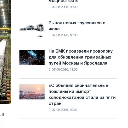
мощностью 8
фотоэлектрическую
с
08-08-2026, 10:00
систему
а
мощностью
8
й
Рынок новых грузовиков в
Рынок
МВт
июле
новых
т
для
07-08-2026, 16:00
грузовиков
достижения
а
в
целей
июле
обезуглероживания
На БМК произвели проволоку
На
для обновления трамвайных
БМК
путей Москвы и Ярославля
произвели
07-08-2026, 11:00
проволоку
для
обновления
ЕС объявил окончательные
ЕС
трамвайных
пошлины на импорт
объявил
путей
холоднокатаной стали из пяти
окончательные
Москвы
стран
пошлины
и
07-08-2026, 10:01
на
Ярославля
, в
импорт
холоднокатаной