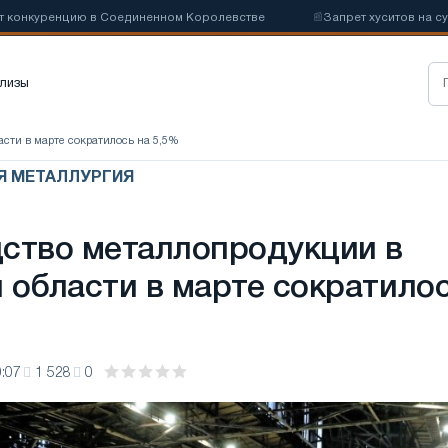
нкуренцию в Соединенном Королевстве
📰
Запрет хуситов на судохо
лизы
асти в марте сократилось на 5,5%
АЯ МЕТАЛЛУРГИЯ
ство металлопродукции в
 области в марте сократило
:07
1 528
0