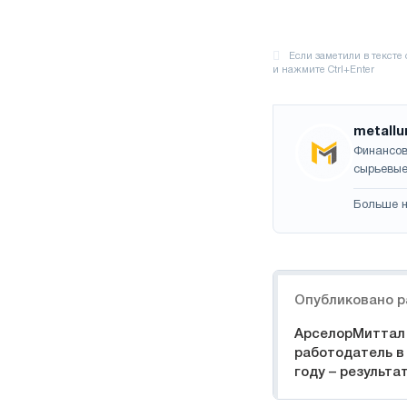
metallu
Финансов
сырьевые
Больше н
Навигация
Опубликовано р
АрселорМиттал 
работодатель в
году – результ