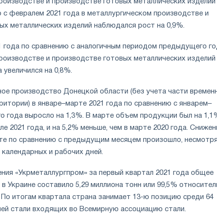
роизводстве и производстве готовых металлических изделий
ю с февралем 2021 года в металлургическом производстве и
ых металлических изделий наблюдался рост на 0,9%.
1 года по сравнению с аналогичным периодом предыдущего го
роизводстве и производстве готовых металлических изделий
 увеличился на 0,8%.
ое производство Донецкой области (без учета части времен
ритории) в январе–марте 2021 года по сравнению с январем–
 года выросло на 1,3%. В марте объем продукции был на 1,1
ле 2021 года, и на 5,2% меньше, чем в марте 2020 года. Снижен
те по сравнению с предыдущим месяцем произошло, несмотря
 календарных и рабочих дней.
ния «Укрметаллургпром» за первый квартал 2021 года общее
в Украине составило 5,29 миллиона тонн или 99,5% относител
. По итогам квартала страна занимает 13-ю позицию среди 64
ей стали входящих во Всемирную ассоциацию стали.