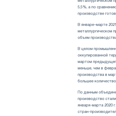
металлургическом п
5,5%, а по сравнени
производстве готов
В январе–марте 202
металлургическом п
объем производства
В целом промышленн
оккупированной тер
мартом предыдущего
меньше, чем в февра
производства в мар
большее количество
По данным объедине
производство стали 
января-марта 2020 г
стран-производител