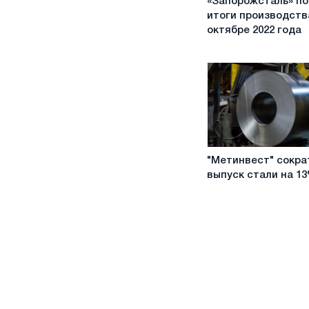
«Запорожсталь» п
подвела
итоги производств
итоги
октябре 2022 года
производства
в
октябре
2022
года
"Метинвест"
"Метинвест" сокра
сократил
выпуск стали на 1
выпуск
стали
на
13%