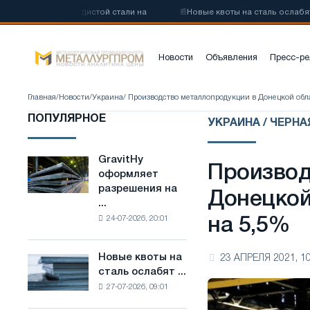
у низкоуглеродистой стали на
📰
Новые квоты на сталь ослабят ко
Новости
Объявления
Пресс-ре
Главная
/
Новости
/
Украина
/ Производство металлопродукции в Донецкой обл
ПОПУЛЯРНОЕ
УКРАИНА / ЧЕРН
GravitHy
GravitHy
Производ
оформляет
оформляет
разрешения на
разрешения
Донецкой
...
на
24-07-2026, 20:01
на 5,5%
строительство
завода
по
Новые квоты на
23 АПРЕЛЯ 2021, 10
Новые
производству
сталь ослабят ...
квоты
низкоуглеродистой
27-07-2026, 09:01
на
стали
сталь
на