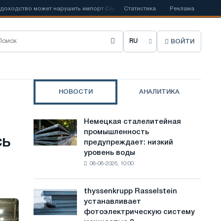
дство может нарушить импорт Саудовской стали
Статистика
📰
Реклама
Испанский Aceri
ВОЙТИ
В
ы
б
НОВОСТИ
АНАЛИТИКА
р
а
Немецкая сталелитейная
Немецкая
т
промышленность
сталелитейная
сь
предупреждает: низкий
промышленность
ь
уровень воды
предупреждает:
я
08-08-2026, 10:00
низкий
уровень
з
воды
thyssenkrupp Rasselstein
thyssenkrupp
ы
угрожает
устанавливает
Rasselstein
безопасности
к
фотоэлектрическую систему
устанавливает
поставок