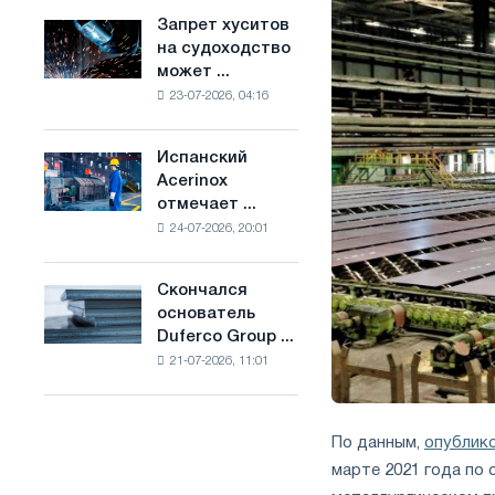
ослабят
основе
Запрет хуситов
Запрет
конкуренцию
водорода
на судоходство
хуситов
в
во
может ...
на
Соединенном
Франции
23-07-2026, 04:16
судоходство
Королевстве
может
нарушить
Испанский
Испанский
импорт
Acerinox
Acerinox
Саудовской
отмечает ...
отмечает
стали
24-07-2026, 20:01
положительную
динамику
во
Скончался
Скончался
втором
основатель
основатель
полугодии
Duferco Group ...
Duferco
по
21-07-2026, 11:01
Group
торговым
Бруно
мерам
Больфо
и
поддержке
По данным,
опублик
CBAM
марте 2021 года по