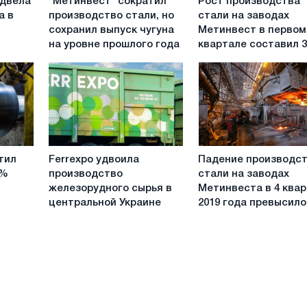
одвела
"Метинвест" сократил
Рост производства
сократил
производства
а в
производство стали, но
стали на заводах
производство
стали
сохранил выпуск чугуна
Метинвест в первом
стали,
на
на уровне прошлого года
квартале составил 
но
заводах
сохранил
Метинвест
выпуск
в
чугуна
первом
на
квартале
уровне
составил
прошлого
30%
Ferrexpo
Падение
года
тил
Ferrexpo удвоила
Падение производс
удвоила
производства
3%
производство
стали на заводах
производство
стали
железорудного сырья в
Метинвеста в 4 ква
железорудного
на
центральной Украине
2019 года превысил
сырья
заводах
в
Метинвеста
центральной
в
Украине
4
квартале
2019
года