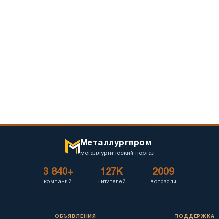
превысило
16%
Металлургпром
металлургический портал
3 840+
127K
2009
компаний
читателей
в отрасли
ОБЪЯВЛЕНИЯ
ПОДДЕРЖКА