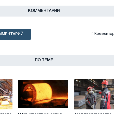
КОММЕНТАРИИ
ММЕНТАРИЙ
Комментари
ПО ТЕМЕ
"Метинвест"
Рост