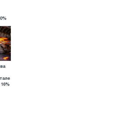
30%
тва
ртале
о 16%