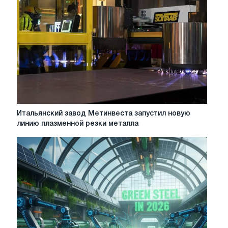
ESG
на
0,3
процентных
пункта
за
9
месяцев
Итальянский
Итальянский завод Метинвеста запустил новую
завод
линию плазменной резки металла
Метинвеста
запустил
новую
линию
плазменной
резки
металла