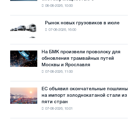
устанавливает
безопасности
08-08-2026, 10:00
фотоэлектрическую
поставок
систему
мощностью
Рынок новых грузовиков в июле
Рынок
8
07-08-2026, 16:00
новых
МВт
грузовиков
для
в
достижения
июле
На БМК произвели проволоку для
целей
На
обновления трамвайных путей
обезуглероживания
БМК
Москвы и Ярославля
произвели
07-08-2026, 11:00
проволоку
для
обновления
ЕС объявил окончательные пошлины
ЕС
трамвайных
на импорт холоднокатаной стали из
объявил
путей
пяти стран
окончательные
Москвы
07-08-2026, 10:01
пошлины
и
на
Ярославля
импорт
холоднокатаной
стали