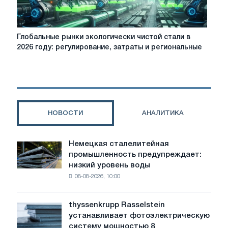
Глобальные
Глобальные рынки экологически чистой стали в
рынки
2026 году: регулирование, затраты и региональные
экологически
чистой
стали
в
2026
году:
НОВОСТИ
АНАЛИТИКА
регулирование,
затраты
и
Немецкая сталелитейная
Немецкая
региональные
промышленность предупреждает:
сталелитейная
различия
низкий уровень воды
промышленность
08-08-2026, 10:00
предупреждает:
низкий
уровень
thyssenkrupp Rasselstein
thyssenkrupp
воды
устанавливает фотоэлектрическую
Rasselstein
угрожает
систему мощностью 8