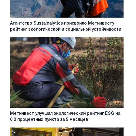
Агентство
Агентство Sustainalytics присвоило Метинвесту
Sustainalytics
рейтинг экологической и социальной устойчивости
присвоило
Метинвесту
рейтинг
экологической
и
социальной
устойчивости
Метинвест
Метинвест улучшил экологический рейтинг ESG на
улучшил
0,3 процентных пункта за 9 месяцев
экологический
рейтинг