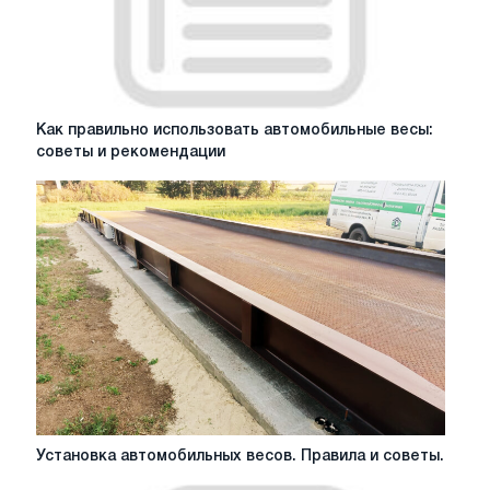
Как
Как правильно использовать автомобильные весы:
правильно
советы и рекомендации
использовать
автомобильные
весы:
советы
и
рекомендации
Установка
Установка автомобильных весов. Правила и советы.
автомобильных