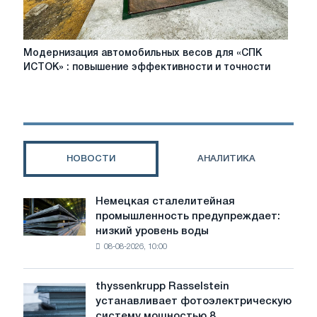
Модернизация
Модернизация автомобильных весов для «СПК
автомобильных
ИСТОК» : повышение эффективности и точности
весов
для
«СПК
ИСТОК»
:
повышение
НОВОСТИ
АНАЛИТИКА
эффективности
и
точности
Немецкая сталелитейная
Немецкая
промышленность предупреждает:
сталелитейная
низкий уровень воды
промышленность
08-08-2026, 10:00
предупреждает:
низкий
уровень
thyssenkrupp Rasselstein
thyssenkrupp
воды
устанавливает фотоэлектрическую
Rasselstein
угрожает
систему мощностью 8