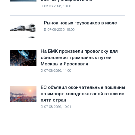
устанавливает
безопасности
08-08-2026, 10:00
фотоэлектрическую
поставок
систему
мощностью
Рынок новых грузовиков в июле
Рынок
8
07-08-2026, 16:00
новых
МВт
грузовиков
для
в
достижения
июле
На БМК произвели проволоку для
целей
На
обновления трамвайных путей
обезуглероживания
БМК
Москвы и Ярославля
произвели
07-08-2026, 11:00
проволоку
для
обновления
ЕС объявил окончательные пошлины
ЕС
трамвайных
на импорт холоднокатаной стали из
объявил
путей
пяти стран
окончательные
Москвы
07-08-2026, 10:01
пошлины
и
на
Ярославля
импорт
холоднокатаной
стали