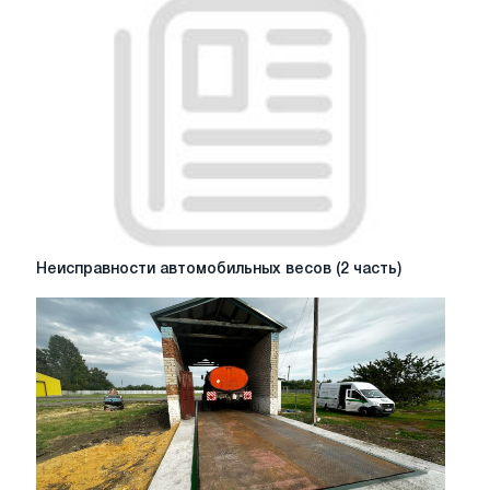
весов.
Правила
и
советы.
Неисправности
Неисправности автомобильных весов (2 часть)
автомобильных
весов
(2
часть)