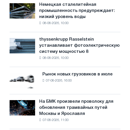
Немецкая сталелитейная
Немецкая
промышленность предупреждает:
сталелитейная
низкий уровень воды
промышленность
08-08-2026, 10:00
предупреждает:
низкий
уровень
thyssenkrupp Rasselstein
thyssenkrupp
воды
устанавливает фотоэлектрическую
Rasselstein
угрожает
систему мощностью 8
устанавливает
безопасности
08-08-2026, 10:00
фотоэлектрическую
поставок
систему
мощностью
Рынок новых грузовиков в июле
Рынок
8
07-08-2026, 16:00
новых
МВт
грузовиков
для
в
достижения
июле
На БМК произвели проволоку для
целей
На
обновления трамвайных путей
обезуглероживания
БМК
Москвы и Ярославля
произвели
07-08-2026, 11:00
проволоку
для