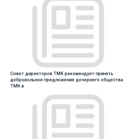
Совет
Совет директоров ТМК рекомендует принять
директоров
добровольное предложение дочернего общества
ТМК
ТМК в
рекомендует
принять
добровольное
предложение
дочернего
общества
ТМК
в