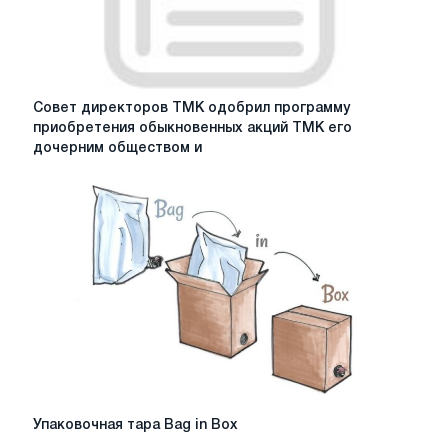
отношении
обыкновенных
акций
ТМК,
полученное
Совет
Совет директоров ТМК одобрил программу
18
директоров
приобретения обыкновенных акций ТМК его
мая
ТМК
дочерним обществом и
2020
одобрил
г.
программу
приобретения
обыкновенных
акций
ТМК
его
дочерним
обществом
и
делистинг
глобальных
депозитарных
Упаковочная
Упаковочная тара Bag in Box
расписок
тара