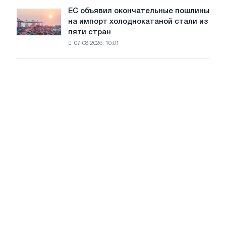
обновления
ЕС объявил окончательные пошлины
ЕС
трамвайных
на импорт холоднокатаной стали из
объявил
путей
пяти стран
окончательные
Москвы
07-08-2026, 10:01
пошлины
и
на
Ярославля
импорт
холоднокатаной
стали
из
пяти
стран