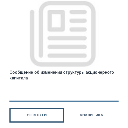
Bag
in
Box
Сообщение
Сообщение об изменении структуры акционерного
об
капитала
изменении
структуры
акционерного
капитала
НОВОСТИ
АНАЛИТИКА