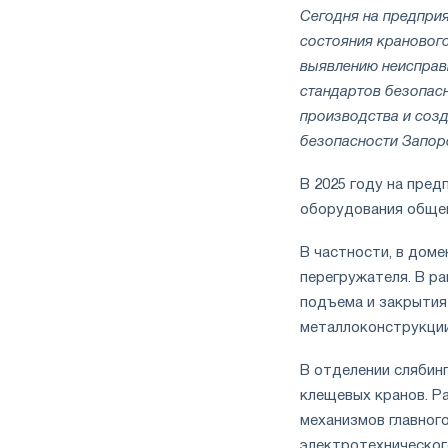
Сегодня на предпри
состояния кранового
выявлению неисправ
стандартов безопас
производства и соз
безопасности Запо
В 2025 году на пре
оборудования общей 
В частности, в дом
перегружателя. В р
подъема и закрытия
металлоконструкции
В отделении слябин
клещевых кранов. Р
механизмов главного
электротехническог