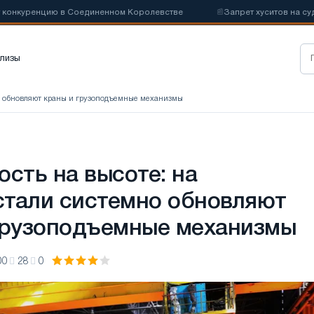
енцию в Соединенном Королевстве
📰
Запрет хуситов на судоходств
лизы
но обновляют краны и грузоподъемные механизмы
ость на высоте: на
тали системно обновляют
грузоподъемные механизмы
00
28
0