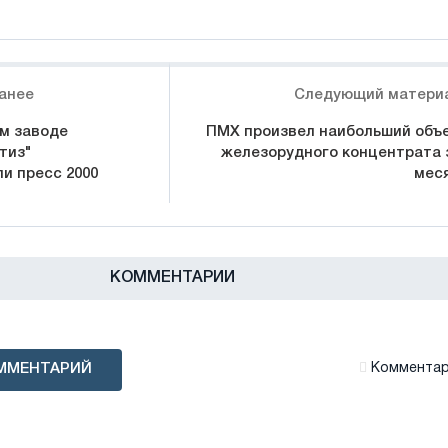
анее
Следующий матери
м заводе
ПМХ произвел наибольший объ
тиз"
железорудного концентрата 
и пресс 2000
мес
КОММЕНТАРИИ
ММЕНТАРИЙ
Комментари