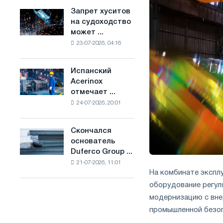
ослабят
основе
Запрет хуситов
Запрет
конкуренцию
водорода
на судоходство
хуситов
в
во
может ...
на
Соединенном
Франции
23-07-2026, 04:16
судоходство
Королевстве
может
нарушить
Испанский
Испанский
импорт
Acerinox
Acerinox
Саудовской
отмечает ...
отмечает
стали
24-07-2026, 20:01
положительную
динамику
во
Скончался
Скончался
втором
основатель
основатель
полугодии
Duferco Group ...
Duferco
по
21-07-2026, 11:01
Group
торговым
На комбинате экспл
Бруно
мерам
оборудование регул
Больфо
и
модернизацию с вне
поддержке
CBAM
промышленной безоп