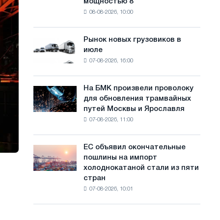
мощностью 8
фотоэлектрическую
с
08-08-2026, 10:00
систему
а
мощностью
8
й
Рынок новых грузовиков в
Рынок
МВт
июле
новых
т
для
07-08-2026, 16:00
грузовиков
достижения
а
в
целей
июле
обезуглероживания
На БМК произвели проволоку
На
для обновления трамвайных
БМК
путей Москвы и Ярославля
произвели
07-08-2026, 11:00
проволоку
для
обновления
ЕС объявил окончательные
ЕС
трамвайных
пошлины на импорт
объявил
путей
холоднокатаной стали из пяти
окончательные
Москвы
стран
пошлины
и
07-08-2026, 10:01
на
Ярославля
импорт
холоднокатаной