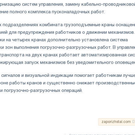
рнизацию систем управления, замену кабельно-проводниково
ение полного комплекса пусконаладочных работ.
х подразделениях комбината грузоподъемные краны оснащен
цией для предупреждения работников о движении механизмов.
тки на четырех кранах дополнительно установлена система
ки зон выполнения погрузочно-разгрузочных работ. В управле
ранспорта на двух кранах работает автоматизированная си
локирующая запуск механизмов без уведомительного оповещен
 сигналов и визуальной индикации помогает работникам лучш
зоне работы кранов и существенно снижает производственны
ии погрузочно-разгрузочных операций.
zaporizhstal.com