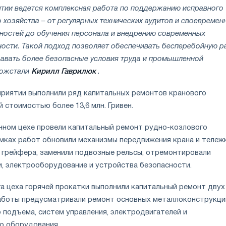
ятии ведется комплексная работа по поддержанию исправного
 хозяйства – от регулярных технических аудитов и своевремен
ностей до обучения персонала и внедрению современных
ности. Такой подход позволяет обеспечивать бесперебойную р
давать более безопасные условия труда и промышленной
рожстали
Кирилл Гаврилюк
.
дприятии выполнили ряд капитальных ремонтов кранового
стоимостью более 13,6 млн. Гривен.
енном цехе провели капитальный ремонт рудно-козлового
амках работ обновили механизмы передвижения крана и тележк
 грейфера, заменили подвозные рельсы, отремонтировали
, электрооборудование и устройства безопасности.
га цеха горячей прокатки выполнили капитальный ремонт двух
аботы предусматривали ремонт основных металлоконструкци
 подъема, систем управления, электродвигателей и
о оборудования.