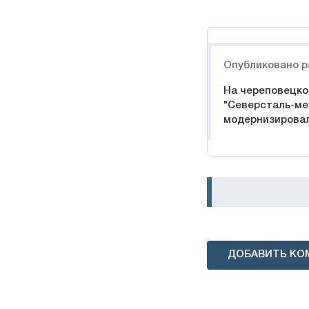
Навигация
Опубликовано р
На череповецко
"Северсталь-ме
модернизировал
ДОБАВИТЬ КО