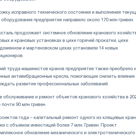
ержку исправного технического состояния и выполнения теку
 оборудования предприятие направило около 170 млн гривен.
жсталь продолжает системное обновление кранового хозяйств
овых и крановых установках в цехе горячей прокатки, цехе
 доменном и мартеновском цехах установили 14 новых
иционеров.
вий труда машинистов кранов предприятие также приобрело 
нные антивибрационные кресла, помогающие снизить влияние
еждать развитие профессиональных заболеваний.
е обслуживание и ремонт объектов кранового хозяйства в 20
почти 90 млн гривен.
роектов года – капитальный ремонт одного из клещевых кран
ки с объемом инвестиций более 7 млн. Гривен. Проект
мплексное обновление механического и электротехнического