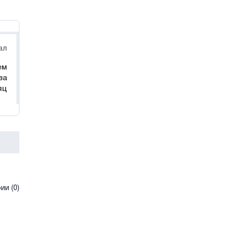
ал
ем
за
яц
и (0)