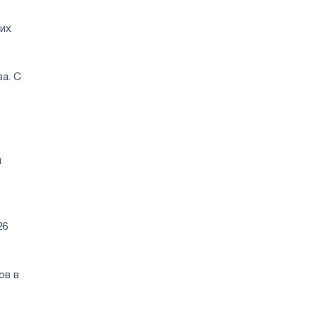
щих
а. С
и
26
ов в