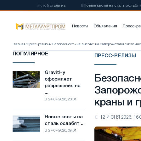
коуглеродистой стали на
📰
Новые квоты на сталь ослабят конкур
Новости
Объявления
Пресс-ре
Главная
/
Пресс-релизы
/ Безопасность на высоте: на Запорожстали систем
ПОПУЛЯРНОЕ
ПРЕСС-РЕЛИЗЫ
GravitHy
GravitHy
Безопасн
оформляет
оформляет
разрешения на
разрешения
Запорожс
...
на
24-07-2026, 20:01
краны и 
строительство
завода
по
Новые квоты на
12 ИЮНЯ 2026, 16:
Новые
производству
сталь ослабят ...
квоты
низкоуглеродистой
27-07-2026, 09:01
на
стали
сталь
на