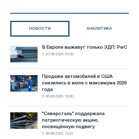
предложение
акционерного
общества
«Волжский
НОВОСТИ
АНАЛИТИКА
трубный
завод»
В Европе выживут только ЭДП: PwC
В
07-08-2026, 04:00
Европе
выживут
только
ЭДП:
Продажи автомобилей в США
Продажи
PwC
снизились в июле с максимума 2026
автомобилей
года
в
06-08-2026, 19:00
США
снизились
в
"Северсталь" поддержала
"Северсталь"
июле
патриотическую акцию,
поддержала
с
посвящённую подвигу
патриотическую
максимума
06-08-2026, 13:01
акцию,
2026