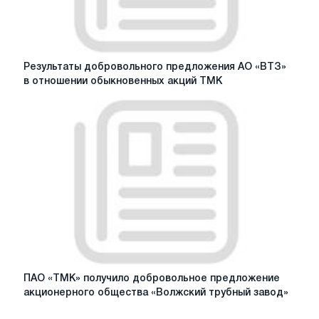
и
делистинг
глобальных
депозитарных
Результаты
Результаты добровольного предложения АО «ВТЗ»
расписок
добровольного
в отношении обыкновенных акций ТМК
предложения
АО
«ВТЗ»
в
отношении
обыкновенных
акций
ТМК
ПАО
ПАО «ТМК» получило добровольное предложение
«ТМК»
акционерного общества «Волжский трубный завод»
получило
добровольное