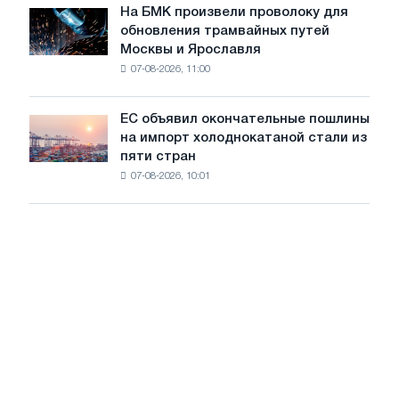
июле
На БМК произвели проволоку для
целей
На
обновления трамвайных путей
обезуглероживания
БМК
Москвы и Ярославля
произвели
07-08-2026, 11:00
проволоку
для
обновления
ЕС объявил окончательные пошлины
ЕС
трамвайных
на импорт холоднокатаной стали из
объявил
путей
пяти стран
окончательные
Москвы
07-08-2026, 10:01
пошлины
и
на
Ярославля
импорт
холоднокатаной
стали
из
пяти
стран