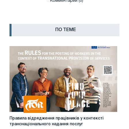
Комментарии (0)
ПО ТЕМЕ
Правила
Правила відрядження працівників у контексті
відрядження
транснаціонального надання послуг
працівників