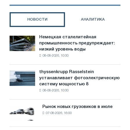
в
Брно
НОВОСТИ
АНАЛИТИКА
Немецкая сталелитейная
Немецкая
промышленность предупреждает:
сталелитейная
низкий уровень воды
промышленность
08-08-2026, 10:00
предупреждает:
низкий
уровень
thyssenkrupp Rasselstein
thyssenkrupp
воды
устанавливает фотоэлектрическую
Rasselstein
угрожает
систему мощностью 8
устанавливает
безопасности
08-08-2026, 10:00
фотоэлектрическую
поставок
систему
мощностью
Рынок новых грузовиков в июле
Рынок
8
07-08-2026, 16:00
новых
МВт
грузовиков
для
в
достижения