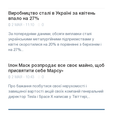
Виробництво сталі в Україні за квітень
впало на 27%
2 МАЯ - 11:10
0
За попередніми даними, обсяги виплавки сталі
українськими металургійними підприємствами у
квітні скоротилися на 20% в порівнянні з березнем і
на 27%...
Ілон Маск розпродає все своє майно, щоб
присвятити себе Марсу»
2 МАЯ - 10:43
0
Про бажання позбутися своєї нерухомості і
завищеної вартості акцій своїх компаній генеральний
директор Tesla і Space X написав у Твіттері,...