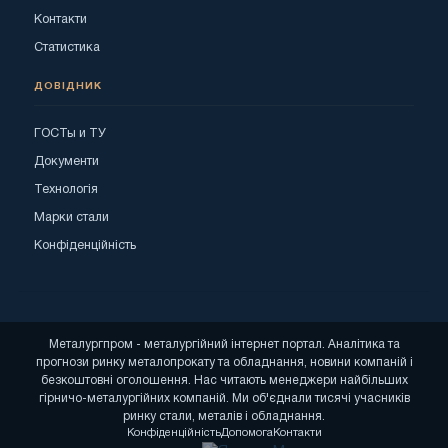
Контакти
Статистика
ДОВІДНИК
ГОСТы и ТУ
Документи
Технологія
Марки стали
Конфіденційність
Металургпром - металургійний інтернет портал. Аналітика та
прогнози ринку металопрокату та обладнання, новини компаній і
безкоштовні оголошення. Нас читають менеджери найбільших
гірничо-металургійних компаній. Ми об'єднали тисячі учасників
ринку стали, металів і обладнання.
Конфіденційність
Допомога
Контакти