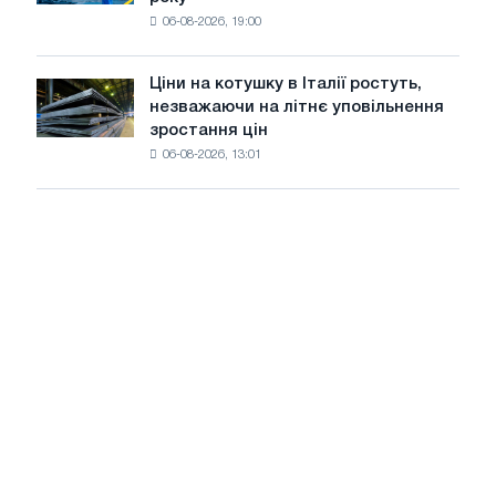
в
06-08-2026, 19:00
США
знизилися
в
Ціни на котушку в Італії ростуть,
Ціни
липні
незважаючи на літнє уповільнення
на
з
зростання цін
котушку
максимуму
06-08-2026, 13:01
в
2026
Італії
року
ростуть,
незважаючи
на
літнє
уповільнення
зростання
цін