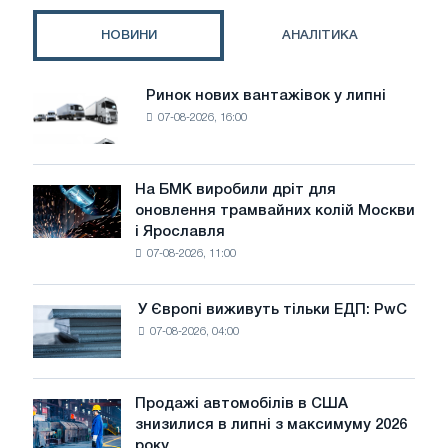
НОВИНИ
АНАЛІТИКА
Ринок нових вантажівок у липні
Ринок
07-08-2026, 16:00
нових
вантажівок
у
липні
На БМК виробили дріт для
На
оновлення трамвайних колій Москви
БМК
і Ярославля
виробили
07-08-2026, 11:00
дріт
для
оновлення
У Європі виживуть тільки ЕДП: PwC
У
трамвайних
07-08-2026, 04:00
Європі
колій
виживуть
Москви
тільки
і
ЕДП:
Продажі автомобілів в США
Ярославля
Продажі
PwC
знизилися в липні з максимуму 2026
автомобілів
року