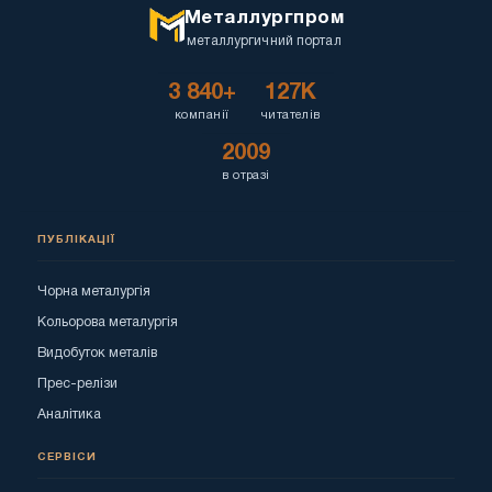
Металлургпром
металлургичний портал
3 840+
127K
компанії
читателів
2009
в отразі
ПУБЛІКАЦІЇ
Чорна металургія
Кольорова металургія
Видобуток металів
Прес-релізи
Аналітика
СЕРВІСИ