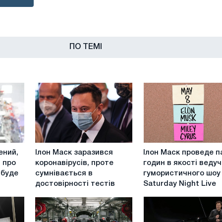
ПО ТЕМІ
Ілон
Ілон
ений,
Ілон Маск заразився
Ілон Маск проведе п
Маск
Маск
 про
коронавірусів, проте
годин в якості веду
заразився
проведе
 буде
сумнівається в
гумористичного шоу
коронавірусів,
пару
достовірності тестів
Saturday Night Live
проте
годин
сумнівається
в
в
якості
достовірності
ведучого