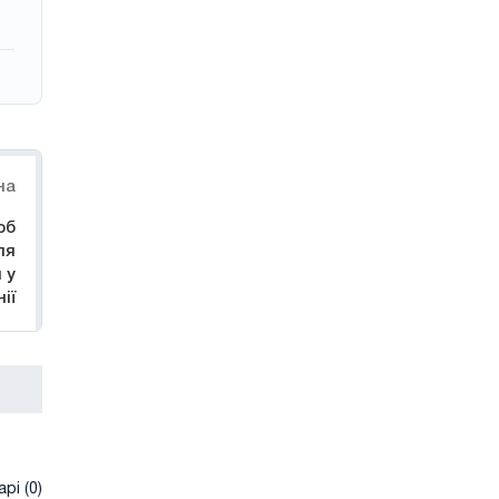
на
об
ля
 у
ії
рі (0)