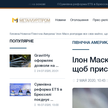
глецевої сталі на основі
📰
Сумнівна реформа ETS в Брюсселі поєдн
Новини
Оголошення
Прес-релі
Головна
/
Новини
/
Північна Америка
/ Ілон Маск розпродає все своє майно, щ
ПОПУЛЯРНЕ
ПІВНІЧНА АМЕРИК
GravitHy
GravitHy
Ілон Мас
оформляє
оформляє
дозволи на ...
дозволи
щоб прис
24-07-2026, 20:01
на
будівництво
2 МАЯ 2020, 10:43
заводу
Сумнівна
Сумнівна
з
реформа ETS в
реформа
виробництва
Брюсселі
ETS
низьковуглецевої
поєднує ...
в
сталі
18-07-2026, 13:00
Брюсселі
на