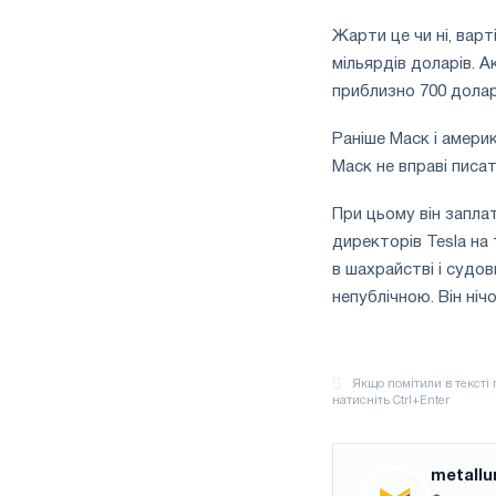
Жарти це чи ні, варт
мільярдів доларів. А
приблизно 700 долар
Раніше Маск і америк
Маск не вправі писат
При цьому він запла
директорів Tesla на
в шахрайстві і судов
непублічною. Він ніч
metallu