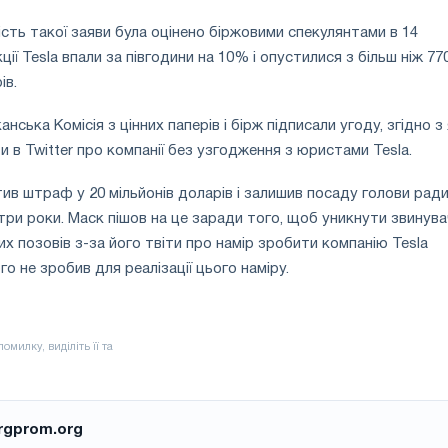
ість такої заяви була оцінено біржовими спекулянтами в 14
кції Tesla впали за півгодини на 10% і опустилися з більш ніж 77
ів.
анська Комісія з цінних паперів і бірж підписали угоду, згідно 
и в Twitter про компанії без узгодження з юристами Tesla.
тив штраф у 20 мільйонів доларів і залишив посаду голови рад
 три роки. Маск пішов на це заради того, щоб уникнути звинув
их позовів з-за його твіти про намір зробити компанію Tesla
ого не зробив для реалізації цього наміру.
rgprom.org