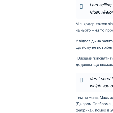
I am selling
Musk (@elo
Мільярдер також зізн
на нього – чи то про
У відповідь на запит
що йому не потрібні 
«Вирішив присвятити
додавши, що вважає 
don't need t
weigh you 
Тим не менш, Маск 
(Джером Силберман, 
фабрика», помер в 20