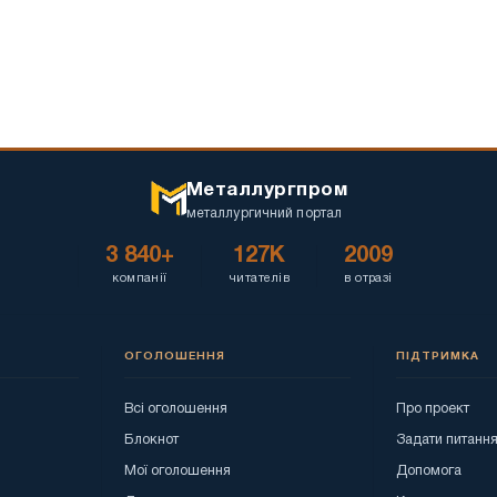
Металлургпром
металлургичний портал
3 840+
127K
2009
компанії
читателів
в отразі
ОГОЛОШЕННЯ
ПІДТРИМКА
Всі оголошення
Про проект
Блокнот
Задати питанн
Мої оголошення
Допомога