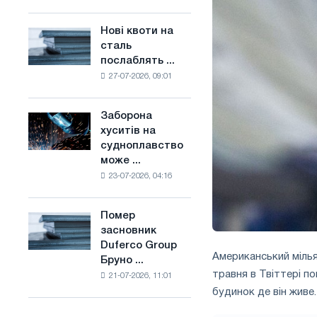
поєднує
основі
галузеві
водню
Нові квоти на
Нові
обмеження
у
сталь
квоти
з
Франції
послаблять ...
на
амбіціями
27-07-2026, 09:01
сталь
по
послаблять
боротьбі
конкуренцію
зі
Заборона
Заборона
в
зміною
хуситів на
хуситів
Сполученому
клімату
судноплавство
на
Королівстві
може ...
судноплавство
23-07-2026, 04:16
може
порушити
імпорт
Помер
Помер
Саудівської
засновник
засновник
сталі
Duferco Group
Duferco
Американський мілья
Бруно ...
Group
травня в Твіттері п
21-07-2026, 11:01
Бруно
будинок де він живе.
Больфо