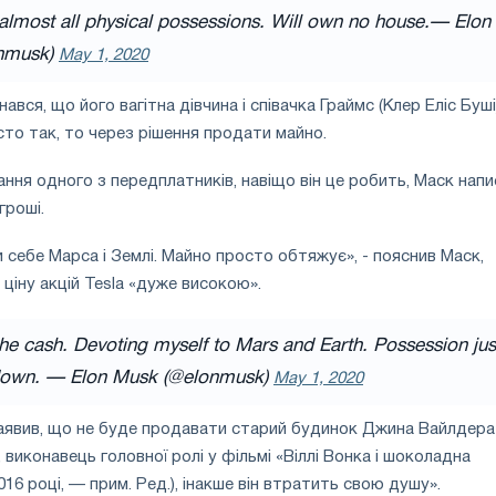
 almost all physical possessions. Will own no house.
— Elon
nmusk)
May 1, 2020
ався, що його вагітна дівчина і співачка Граймс (Клер Еліс Буші
сто так, то через рішення продати майно.
ання одного з передплатників, навіщо він це робить, Маск напи
гроші.
 себе Марса і Землі. Майно просто обтяжує», - пояснив Маск,
ціну акцій Tesla «дуже високою».
he cash. Devoting myself to Mars and Earth. Possession jus
down.
— Elon Musk (@elonmusk)
May 1, 2020
заявив, що не буде продавати старий будинок Джина Вайлдера
виконавець головної ролі у фільмі «Віллі Вонка і шоколадна
16 році, — прим. Ред.), інакше він втратить свою душу».