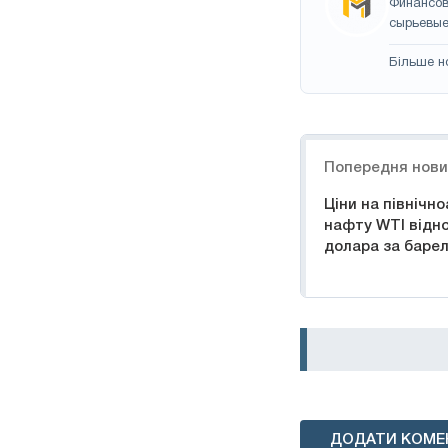
Финансов
сырьевые
Більше н
Навігація
Попередня нов
Ціни на північн
нафту WTI відно
долара за баре
ДОДАТИ КОМЕ