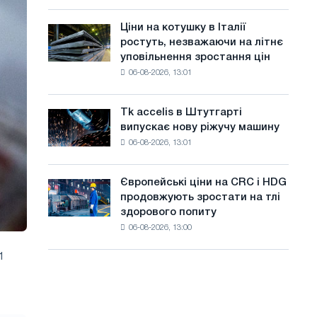
присвячену
а
року
подвигу
Ціни на котушку в Італії
Ціни
й
радянської
ростуть, незважаючи на літнє
на
авіації
т
уповільнення зростання цін
котушку
в
06-08-2026, 13:01
в
у
роки
Італії
Великої
ростуть,
Вітчизняної
Tk accelis в Штутгарті
Tk
незважаючи
війни
випускає нову ріжучу машину
accelis
на
06-08-2026, 13:01
в
літнє
Штутгарті
уповільнення
випускає
зростання
Європейські ціни на CRC і HDG
Європейські
нову
цін
продовжують зростати на тлі
ціни
ріжучу
здорового попиту
на
машину
06-08-2026, 13:00
CRC
і
1
HDG
продовжують
зростати
на