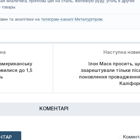
ая аналитика, прогнозы цен на сталь, железную руду, уголь и другие
 товары.
овин та аналітики на
телеграм-каналі Металургпром
.
ина
Наступна нови
оамериканську
Ілон Маск просить, щ
вилися до 1,5
заарештували тільки піс
ль
поновлення провадження
Каліфорн
КОМЕНТАРІ
НТАР
Комента