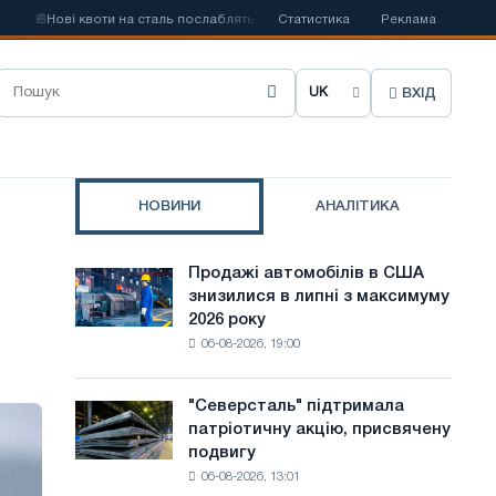
📰
Нові квоти на сталь послаблять конкуренцію в Сполученому Королівстві
Статистика
Реклама
ВХІД
О
б
р
НОВИНИ
АНАЛІТИКА
а
т
Продажі автомобілів в США
Продажі
и
знизилися в липні з максимуму
автомобілів
2026 року
в
м
06-08-2026, 19:00
США
о
знизилися
в
в
"Северсталь" підтримала
"Северсталь"
липні
патріотичну акцію, присвячену
підтримала
у
з
подвигу
патріотичну
максимуму
с
06-08-2026, 13:01
акцію,
2026