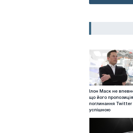
Ілон
Ілон Маск не впевн
Маск
що його пропозиція
не
поглинання Twitter
впевнений,
успішною
що
його
пропозиція
про