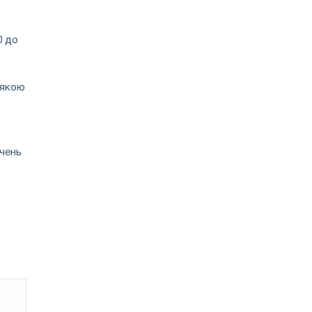
0 до
з якою
и
ачень