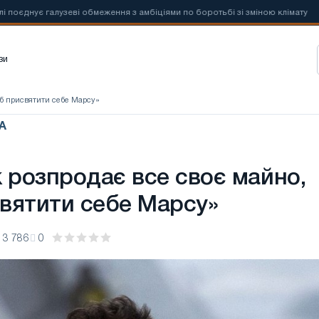
ує галузеві обмеження з амбіціями по боротьбі зі зміною клімату
зи
об присвятити себе Марсу»
А
к розпродає все своє майно,
вятити себе Марсу»
3 786
0