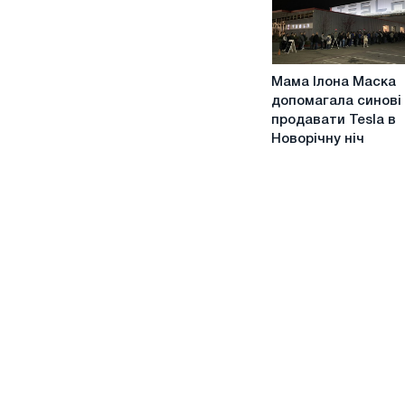
поглинання
Twitter
буде
Мама
успішною
Мама Ілона Маска
Ілона
допомагала синові
Маска
продавати Tesla в
допомагала
Новорічну ніч
синові
продавати
Tesla
в
Новорічну
ніч