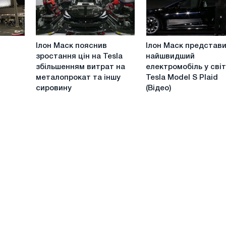
тестів
гумористичного
шоу
Saturday
Ілон
Ілон
Night
Ілон Маск пояснив
Ілон Маск представ
Маск
Маск
Live
зростання цін на Tesla
найшвидший
пояснив
представив
збільшенням витрат на
електромобіль у світ
зростання
найшвидший
металопрокат та іншу
Tesla Model S Plaid
цін
електромобіль
сировину
(Відео)
на
у
Tesla
світі
збільшенням
Tesla
витрат
Model
на
S
металопрокат
Plaid
та
(Відео)
іншу
сировину