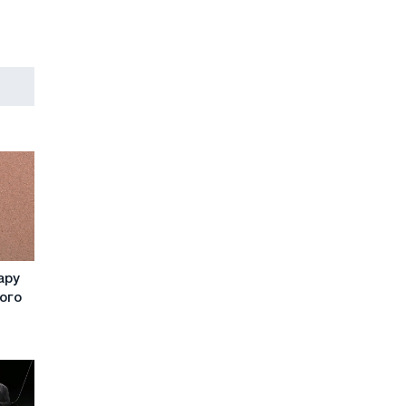
ару
чого