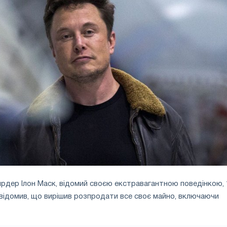
рдер Ілон Маск, відомий своєю екстравагантною поведінкою, 
овідомив, що вирішив розпродати все своє майно, включаючи