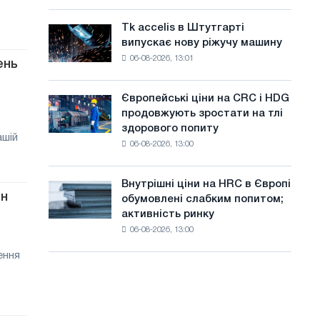
Італії
а
Великої
ростуть,
Вітчизняної
Tk accelis в Штутгарті
Tk
й
незважаючи
війни
випускає нову ріжучу машину
accelis
на
т
06-08-2026, 13:01
в
ень
літнє
Штутгарті
у
уповільнення
випускає
зростання
Європейські ціни на CRC і HDG
Європейські
нову
цін
продовжують зростати на тлі
ціни
ріжучу
здорового попиту
на
машину
ашій
06-08-2026, 13:00
CRC
і
HDG
Внутрішні ціни на HRC в Європі
Внутрішні
продовжують
он
обумовлені слабким попитом;
ціни
зростати
активність ринку
на
на
06-08-2026, 13:00
HRC
тлі
в
здорового
ення
Європі
попиту
обумовлені
слабким
попитом;