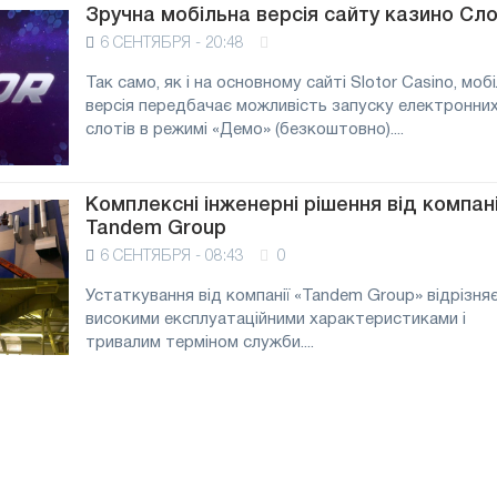
Зручна мобільна версія сайту казино Сл
6 СЕНТЯБРЯ - 20:48
Так само, як і на основному сайті Slotor Casino, моб
версія передбачає можливість запуску електронни
слотів в режимі «Демо» (безкоштовно)....
Комплексні інженерні рішення від компані
Tandem Group
6 СЕНТЯБРЯ - 08:43
0
Устаткування від компанії «Tandem Group» відрізня
високими експлуатаційними характеристиками і
тривалим терміном служби....