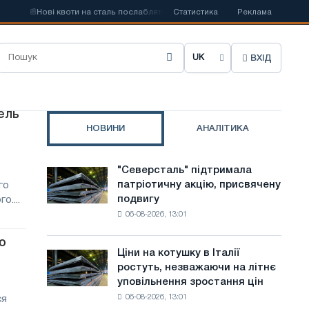
📰
Нові квоти на сталь послаблять конкуренцію в Сполученому Королів
Статистика
Реклама
ВХІД
О
б
р
ель
НОВИНИ
АНАЛІТИКА
а
т
"Северсталь" підтримала
"Северсталь"
и
патріотичну акцію, присвячену
го
підтримала
подвигу
о....
патріотичну
м
06-08-2026, 13:01
акцію,
о
присвячену
ю
подвигу
в
Ціни на котушку в Італії
Ціни
радянської
ростуть, незважаючи на літнє
на
у
авіації
уповільнення зростання цін
котушку
в
с
06-08-2026, 13:01
ся
в
роки