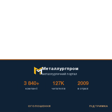
Металлургпром
металлургичний портал
3 840+
127K
2009
компанії
читателів
в отразі
ОГОЛОШЕННЯ
ПІДТРИМКА