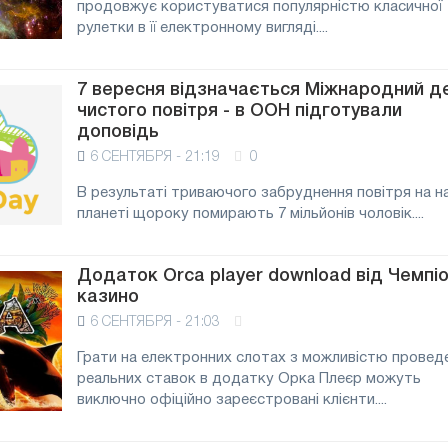
продовжує користуватися популярністю класичної
рулетки в її електронному вигляді....
7 вересня відзначається Міжнародний д
чистого повітря - в ООН підготували
доповідь
6 СЕНТЯБРЯ - 21:19
0
В результаті триваючого забруднення повітря на н
планеті щороку помирають 7 мільйонів чоловік....
Додаток Orca player download від Чемпі
казино
6 СЕНТЯБРЯ - 21:03
Грати на електронних слотах з можливістю провед
реальних ставок в додатку Орка Плеєр можуть
виключно офіційно зареєстровані клієнти....