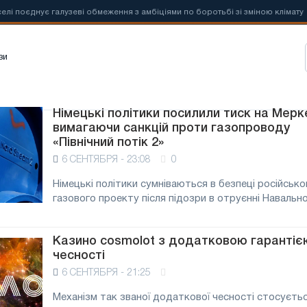
оєднує галузеві обмеження з амбіціями по боротьбі зі зміною клімату
зи
Німецькі політики посилили тиск на Мерк
вимагаючи санкцій проти газопроводу
«Північний потік 2»
6 СЕНТЯБРЯ - 23:08
0
Німецькі політики сумніваються в безпеці російсько
газового проекту після підозри в отруєнні Навальног
Казино cosmolot з додатковою гарантіє
чесності
6 СЕНТЯБРЯ - 21:25
Механізм так званої додаткової чесності стосуєть