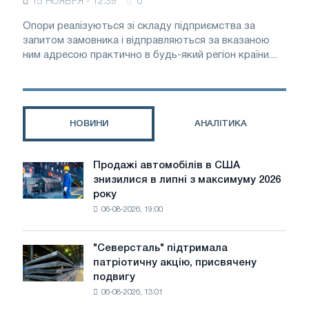
15 НОЯБРЯ - 12:39
0
Опори реалізуються зі складу підприємства за
запитом замовника і відправляються за вказаною
ним адресою практично в будь-який регіон країни....
НОВИНИ
АНАЛІТИКА
Продажі автомобілів в США
Продажі
знизилися в липні з максимуму 2026
автомобілів
року
в
06-08-2026, 19:00
США
знизилися
в
"Северсталь" підтримала
"Северсталь"
липні
патріотичну акцію, присвячену
підтримала
з
подвигу
патріотичну
максимуму
06-08-2026, 13:01
акцію,
2026