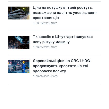
присвячену
року
подвигу
Ціни на котушку в Італії ростуть,
Ціни
радянської
незважаючи на літнє уповільнення
на
авіації
зростання цін
котушку
в
06-08-2026, 13:01
в
роки
Італії
Великої
ростуть,
Вітчизняної
Tk accelis в Штутгарті випускає
Tk
незважаючи
війни
нову ріжучу машину
accelis
на
06-08-2026, 13:01
в
літнє
Штутгарті
уповільнення
випускає
зростання
Європейські ціни на CRC і HDG
Європейські
нову
цін
продовжують зростати на тлі
ціни
ріжучу
здорового попиту
на
машину
06-08-2026, 13:00
CRC
і
HDG
продовжують
зростати
на
тлі