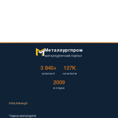
Металлургпром
металлургичний портал
3 840+
127K
компанії
читателів
2009
в отразі
ПУБЛІКАЦІЇ
Чорна металургія