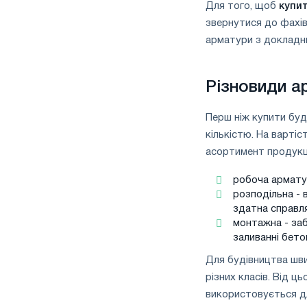
Для того, щоб
купи
звернутися до фахівц
арматури з докладн
Різновиди а
Перш ніж купити буд
кількістю. На вартіс
асортимент продукці
робоча арматур
розподільна -
здатна справл
монтажна - заб
заливанні бето
Для будівництва шв
різних класів. Від ц
використовується дл