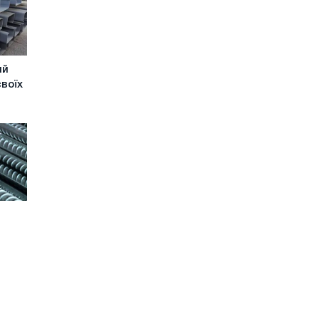
ий
своїх