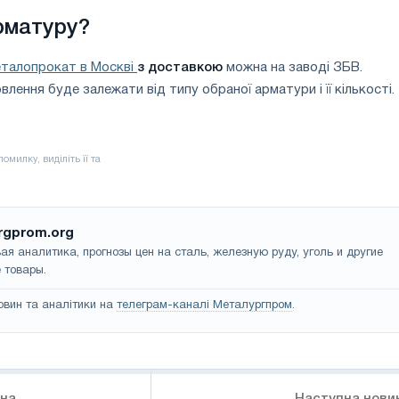
рматуру?
талопрокат в Москві
з доставкою
можна на заводі ЗБВ.
лення буде залежати від типу обраної арматури і її кількості.
rgprom.org
ая аналитика, прогнозы цен на сталь, железную руду, уголь и другие
 товары.
овин та аналітики на
телеграм-каналі Металургпром
.
ина
Наступна нови