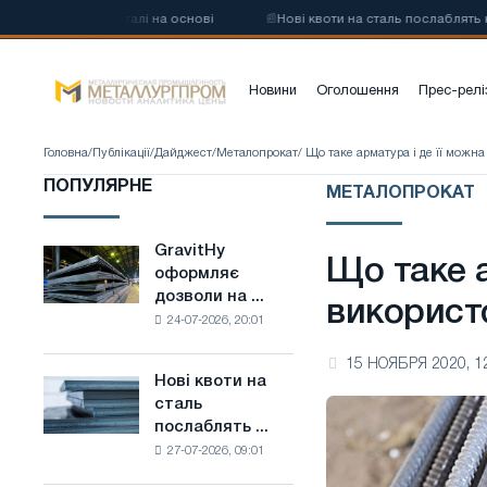
вуглецевої сталі на основі
📰
Нові квоти на сталь послаблять конк
Новини
Оголошення
Прес-релі
Головна
/
Публікації
/
Дайджест
/
Металопрокат
/ Що таке арматура і де її можн
ПОПУЛЯРНЕ
МЕТАЛОПРОКАТ
GravitHy
GravitHy
Що таке а
оформляє
оформляє
дозволи на ...
дозволи
використ
24-07-2026, 20:01
на
будівництво
15 НОЯБРЯ 2020, 1
заводу
Нові квоти на
Нові
з
сталь
квоти
виробництва
послаблять ...
на
низьковуглецевої
27-07-2026, 09:01
сталь
сталі
послаблять
на