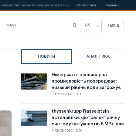
вство може порушити імпорт Саудівської сталі
Статистика
📰
Іспанська Acerinox
Реклама
ВХІД
О
б
р
НОВИНИ
АНАЛІТИКА
а
т
Німецька сталеливарна
Німецька
и
промисловість попереджає:
сталеливарна
низький рівень води загрожує
промисловість
м
08-08-2026, 10:00
попереджає:
о
низький
рівень
в
thyssenkrupp Rasselstein
thyssenkrupp
води
встановлює фотоелектричну
Rasselstein
у
загрожує
систему потужністю 8 МВт для
встановлює
безпеці
с
08-08-2026, 10:00
фотоелектричну
поставок