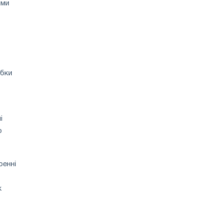
ими
обки
і
о
ренні
ж