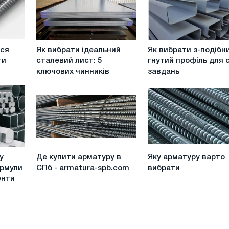
Як
Як
ься
Як вибрати ідеальний
Як вибрати з-подібн
вибрати
вибрати
ти
сталевий лист: 5
гнутий профіль для 
ідеальний
з-
ключових чинників
завдань
сталевий
подібний
лист:
гнутий
5
профіль
ключових
для
чинників
своїх
завдань
Де
Яку
у
Де купити арматуру в
Яку арматуру варто
купити
арматуру
ормули
СПб - armatura-spb.com
вибрати
арматуру
варто
енти
в
вибрати
СПб
-
armatura-
spb.com