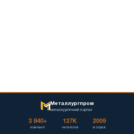
Металлургпром
металлургичний портал
3 840+
127K
2009
компанії
читателів
в отразі