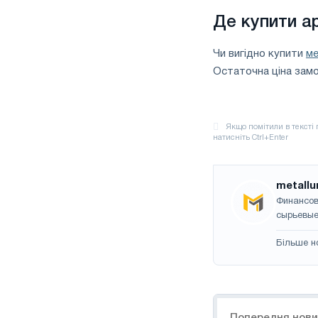
Де купити а
Чи вигідно купити
ме
Остаточна ціна замов
metallu
Финансов
сырьевые
Більше н
Навігація
Попередня нов