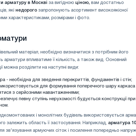
ти арматуру в Москві
за вигідною
ціною,
вам достатньо
ів, які
недорого
запропонують асортимент високоякісної
ими характеристиками, розмірами і фото.
рматури
івельний матеріал, необхідно визначитися з потрібним його
ть арматури впливатиме її кількість, а також вид. Основний
ї можна розділити на наступні види:
а - необхідна для зведення перекриттів, фундаментів і стін;
 використовується для формування поперечного шару каркаса 
ятися з серйозними навантаженнями;
езпечує певну ступінь нерухомості будується конструкції при 
ном.
идкомонтованих і монолітних будівель використовується арм
ього залежить область її застосування. Наприклад,
арматура 1
я зв'язування армуючих сіток і посилення попередньо напру