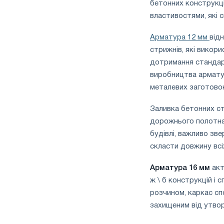
бетонних конструкці
властивостями, які 
Арматура 12 мм
від
стрижнів, які викор
дотримання стандарт
виробництва армату
металевих заготово
Заливка бетонних ст
дорожнього полотна
будівлі, важливо зве
скласти довжину всіх
Арматура 16 мм
акт
ж \ б конструкцій і 
розчином, каркас сп
захищеним від утвор