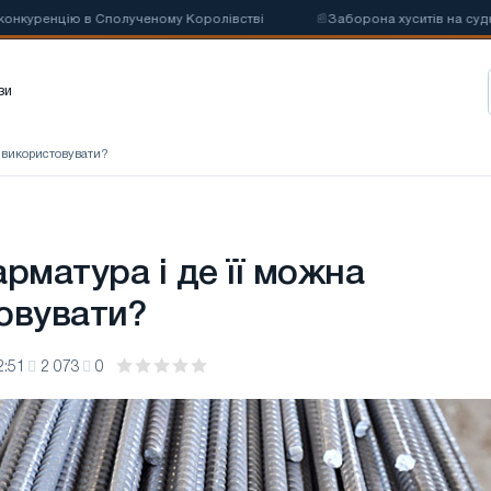
уренцію в Сполученому Королівстві
📰
Заборона хуситів на суднопла
зи
а використовувати?
рматура і де її можна
овувати?
2:51
2 073
0