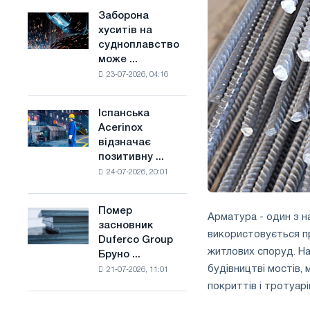
конкуренцію
основі
Заборона
Заборона
в
водню
хуситів на
хуситів
Сполученому
у
судноплавство
на
Королівстві
Франції
може ...
судноплавство
23-07-2026, 04:16
може
порушити
імпорт
Іспанська
Іспанська
Саудівської
Acerinox
Acerinox
сталі
відзначає
відзначає
позитивну ...
позитивну
24-07-2026, 20:01
динаміку
в
другому
Помер
Помер
Арматура - один з н
півріччі
засновник
засновник
по
використовується пр
Duferco Group
Duferco
торговим
житлових споруд. На
Бруно ...
Group
заходам
будівництві мостів,
21-07-2026, 11:01
Бруно
і
покриттів і тротуарі
Больфо
підтримці
CBAM