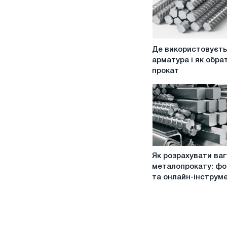
Де
Де використовуєт
використовується
арматура і як обра
арматура
прокат
і
як
обрати
прокат
Як
Як розрахувати ваг
розрахувати
металопрокату: ф
вагу
та онлайн-інструм
металопрокату:
формули
та
онлайн-
інструменти