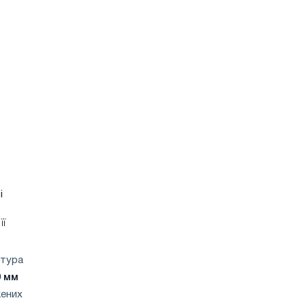
і
її
атура
0 мм
жених