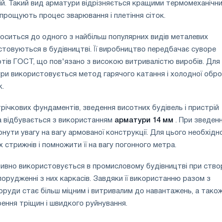
й. Такий вид арматури відрізняється кращими термомеханічн
спрощують процес зварювання і плетіння сіток.
носиться до одного з найбільш популярних видів металевих
истовуються в будівництві. Її виробництво передбачає суворе
ів ГОСТ, що пов'язано з високою витривалістю виробів. Для
ри використовується метод гарячого катання і холодної обр
к.
річкових фундаментів, зведення висотних будівель і пристрій
 відбувається з використанням
арматури 14 мм
. При зведенн
рнути увагу на вагу армованої конструкції. Для цього необхідн
 стрижнів і помножити її на вагу погонного метра.
ивно використовується в промисловому будівництві при ство
спорудженні з них каркасів. Завдяки її використанню разом з
оруди стає більш міцним і витривалим до навантажень, а тако
ення тріщин і швидкого руйнування.