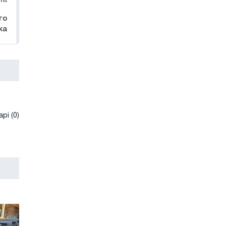
го
ка
рі (0)