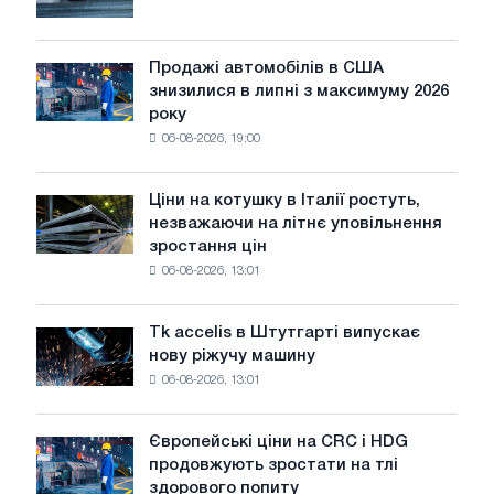
виживуть
тільки
ЕДП:
Продажі автомобілів в США
Продажі
PwC
знизилися в липні з максимуму 2026
автомобілів
року
в
06-08-2026, 19:00
США
знизилися
в
Ціни на котушку в Італії ростуть,
Ціни
липні
незважаючи на літнє уповільнення
на
з
зростання цін
котушку
максимуму
06-08-2026, 13:01
в
2026
Італії
року
ростуть,
Tk accelis в Штутгарті випускає
Tk
незважаючи
нову ріжучу машину
accelis
на
06-08-2026, 13:01
в
літнє
Штутгарті
уповільнення
випускає
зростання
Європейські ціни на CRC і HDG
Європейські
нову
цін
продовжують зростати на тлі
ціни
ріжучу
здорового попиту