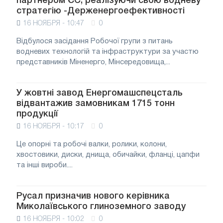
партнером ЄС, реалізуючи свою водневу
стратегію -Держенергоефективності
16 НОЯБРЯ - 10:47
0
Відбулося засідання Робочої групи з питань
водневих технологій та інфраструктури за участю
представників Міненерго, Мінсередовища,...
У жовтні завод Енергомашспецсталь
відвантажив замовникам 1715 тонн
продукції
16 НОЯБРЯ - 10:17
0
Це опорні та робочі валки, ролики, колони,
хвостовики, диски, днища, обичайки, фланці, цапфи
та інші вироби....
Русал призначив нового керівника
Миколаївського глиноземного заводу
16 НОЯБРЯ - 10:02
0