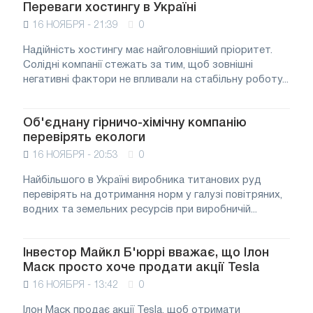
Переваги хостингу в Україні
16 НОЯБРЯ - 21:39
0
Надійність хостингу має найголовніший пріоритет.
Солідні компанії стежать за тим, щоб зовнішні
негативні фактори не впливали на стабільну роботу...
Об'єднану гірничо-хімічну компанію
перевірять екологи
16 НОЯБРЯ - 20:53
0
Найбільшого в Україні виробника титанових руд
перевірять на дотримання норм у галузі повітряних,
водних та земельних ресурсів при виробничій...
Інвестор Майкл Б'юррі вважає, що Ілон
Маск просто хоче продати акції Tesla
16 НОЯБРЯ - 13:42
0
Ілон Маск продає акції Tesla, щоб отримати