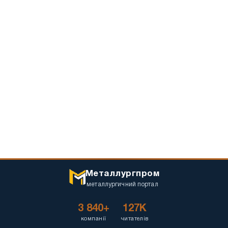
Металлургпром
металлургичний портал
3 840+
127K
компанії
читателів