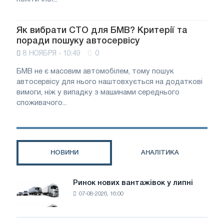
Як вибрати СТО для БМВ? Критерії та
поради пошуку автосервісу
8 НОЯБРЯ - 10:49
0
БМВ не є масовим автомобілем, тому пошук
автосервісу для нього наштовхується на додаткові
вимоги, ніж у випадку з машинами середнього
споживачого...
НОВИНИ
АНАЛІТИКА
Ринок нових вантажівок у липні
Ринок
07-08-2026, 16:00
нових
вантажівок
у