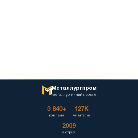
Металлургпром
металлургичний портал
3 840+
127K
компанії
читателів
2009
в отразі