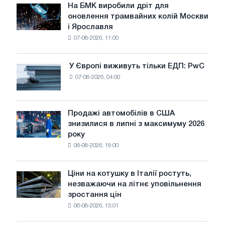
липні
На БМК виробили дріт для
На
оновлення трамвайних колій Москви
БМК
і Ярославля
виробили
07-08-2026, 11:00
дріт
для
оновлення
У Європі виживуть тільки ЕДП: PwC
У
трамвайних
07-08-2026, 04:00
Європі
колій
виживуть
Москви
тільки
і
ЕДП:
Продажі автомобілів в США
Ярославля
Продажі
PwC
знизилися в липні з максимуму 2026
автомобілів
року
в
06-08-2026, 19:00
США
знизилися
в
Ціни на котушку в Італії ростуть,
Ціни
липні
незважаючи на літнє уповільнення
на
з
зростання цін
котушку
максимуму
06-08-2026, 13:01
в
2026
Італії
року