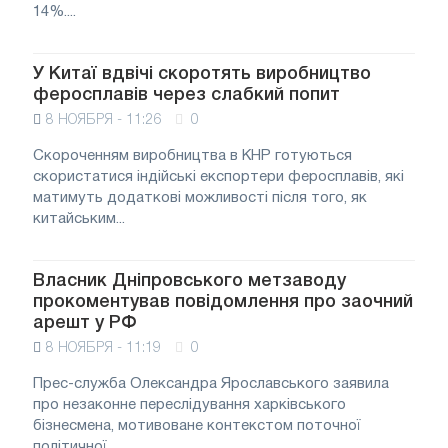
14%....
У Китаї вдвічі скоротять виробництво
феросплавів через слабкий попит
8 НОЯБРЯ - 11:26
0
Скороченням виробництва в КНР готуються
скористатися індійські експортери феросплавів, які
матимуть додаткові можливості після того, як
китайським...
Власник Дніпровського метзаводу
прокоментував повідомлення про заочний
арешт у РФ
8 НОЯБРЯ - 11:19
0
Прес-служба Олександра Ярославського заявила
про незаконне переслідування харківського
бізнесмена, мотивоване контекстом поточної
політичної...