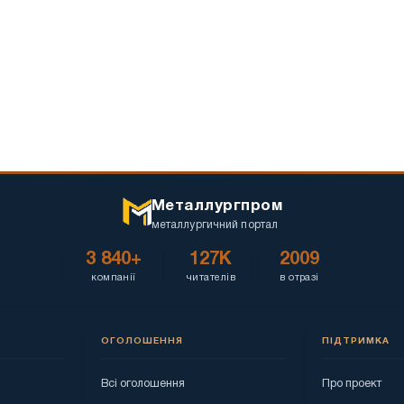
Металлургпром
металлургичний портал
3 840+
127K
2009
компанії
читателів
в отразі
ОГОЛОШЕННЯ
ПІДТРИМКА
Всі оголошення
Про проект