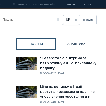
📰
Нові квоти на сталь послаблять конкуренцію в Сполученому Корол
Статистика
Реклама
ВХІД
О
б
р
НОВИНИ
АНАЛІТИКА
а
т
"Северсталь" підтримала
"Северсталь"
и
патріотичну акцію, присвячену
підтримала
подвигу
патріотичну
м
06-08-2026, 13:01
акцію,
о
присвячену
подвигу
в
Ціни на котушку в Італії
Ціни
радянської
ростуть, незважаючи на літнє
на
у
авіації
уповільнення зростання цін
котушку
в
с
06-08-2026, 13:01
в
роки