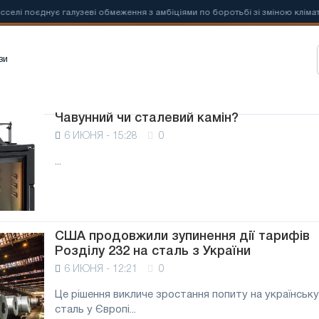
і поєднує галузеві обмеження з амбіціями по боротьбі зі зміною клімату
зи
Чавунний чи сталевий камін?
6 ИЮНЯ - 15:28
0
...
США продовжили зупинення дії тарифів
Розділу 232 на сталь з України
6 ИЮНЯ - 12:21
0
Це рішення викличе зростання попиту на українську
сталь у Європі...