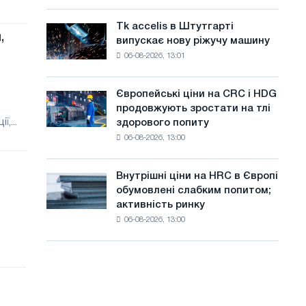
Італії
а
Великої
ростуть,
Вітчизняної
Tk accelis в Штутгарті
Tk
й
незважаючи
,
війни
випускає нову ріжучу машину
accelis
на
т
06-08-2026, 13:01
в
літнє
Штутгарті
у
уповільнення
випускає
зростання
Європейські ціни на CRC і HDG
Європейські
нову
цін
продовжують зростати на тлі
ціни
ріжучу
,...
здорового попиту
на
машину
06-08-2026, 13:00
CRC
і
HDG
Внутрішні ціни на HRC в Європі
Внутрішні
продовжують
обумовлені слабким попитом;
ціни
зростати
активність ринку
на
на
06-08-2026, 13:00
HRC
тлі
в
здорового
Європі
попиту
обумовлені
слабким
попитом;