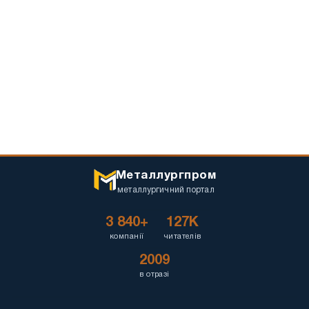
Металлургпром
металлургичний портал
3 840+
127K
компанії
читателів
2009
в отразі