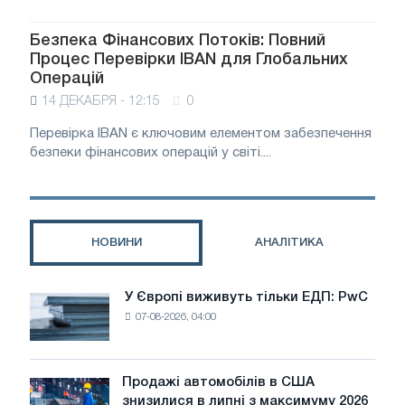
Безпека Фінансових Потоків: Повний
Процес Перевірки IBAN для Глобальних
Операцій
14 ДЕКАБРЯ - 12:15
0
Перевірка IBAN є ключовим елементом забезпечення
безпеки фінансових операцій у світі....
НОВИНИ
АНАЛІТИКА
У Європі виживуть тільки ЕДП: PwC
У
07-08-2026, 04:00
Європі
виживуть
тільки
ЕДП:
Продажі автомобілів в США
Продажі
PwC
знизилися в липні з максимуму 2026