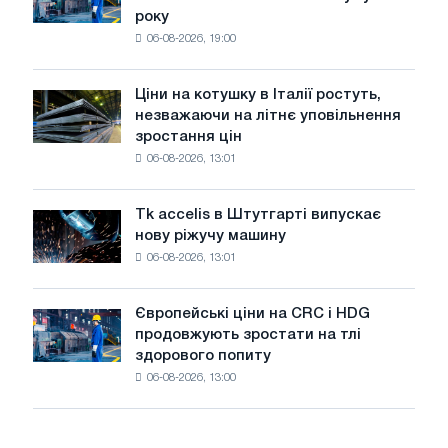
автомобілів
року
в
06-08-2026, 19:00
США
знизилися
в
Ціни на котушку в Італії ростуть,
Ціни
липні
незважаючи на літнє уповільнення
на
з
зростання цін
котушку
максимуму
06-08-2026, 13:01
в
2026
Італії
року
ростуть,
Tk accelis в Штутгарті випускає
Tk
незважаючи
нову ріжучу машину
accelis
на
06-08-2026, 13:01
в
літнє
Штутгарті
уповільнення
випускає
зростання
Європейські ціни на CRC і HDG
Європейські
нову
цін
продовжують зростати на тлі
ціни
ріжучу
здорового попиту
на
машину
06-08-2026, 13:00
CRC
і
HDG
продовжують