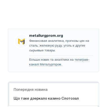
metallurgprom.org
Финансовая аналитика, прогнозы цен на
сталь, железную руду, уголь и другие
сырьевые товары.
Більше новин та аналітики на
телеграм-
каналі Металургпром
.
Навігація
Попередня новина
Що таке дзеркало казино Слотозал