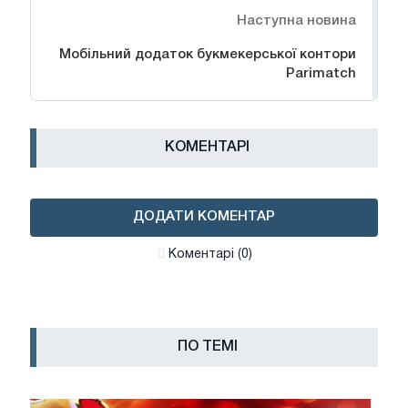
Наступна новина
Мобільний додаток букмекерської контори
Parimatch
КОМЕНТАРІ
ДОДАТИ КОМЕНТАР
Коментарі (0)
ПО ТЕМІ