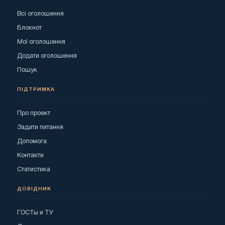
Всі оголошення
Блокнот
Мої оголошення
Додати оголошення
Пошук
ПІДТРИМКА
Про проект
Задати питання
Допомога
Контакти
Статистика
ДОВІДНИК
ГОСТы и ТУ