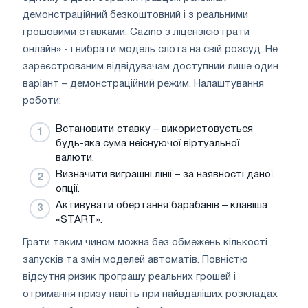
демонстраційний безкоштовний і з реальними
грошовими ставками. Cazino з ліцензією грати
онлайн» - і вибрати модель слота на свій розсуд. Не
зареєстрованим відвідувачам доступний лише один
варіант – демонстраційний режим. Налаштування
роботи:
Встановити ставку – використовується
будь-яка сума неіснуючої віртуальної
валюти.
Визначити виграшні лінії – за наявності даної
опції.
Активувати обертання барабанів – клавіша
«START».
Грати таким чином можна без обмежень кількості
запусків та змін моделей автоматів. Повністю
відсутня ризик програшу реальних грошей і
отримання призу навіть при найвдаліших розкладах