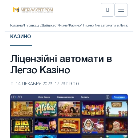
Головна
/
Публікації
/
Дайджест
/
Різне
/
Казино
/ Ліцензійні автомати в Легзо Казі
КАЗИНО
Ліцензійні автомати в
Легзо Казіно
14 ДЕКАБРЯ 2023, 17:29
9
0