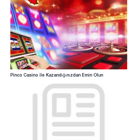
Pinco
Pinco Casino İle Kazandığınızdan Emin Olun
Casino
İle
Kazandığınızdan
Emin
Olun