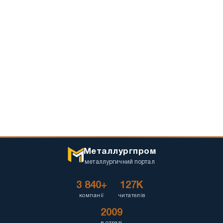
Металлургпром
металлургичний портал
3 840+
127K
компанії
читателів
2009
в отразі