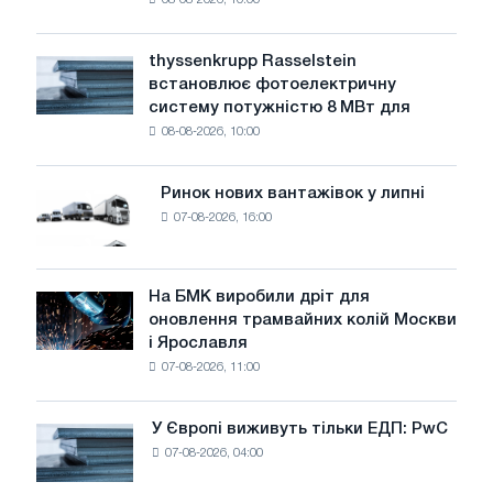
08-08-2026, 10:00
попереджає:
низький
рівень
thyssenkrupp Rasselstein
thyssenkrupp
води
встановлює фотоелектричну
Rasselstein
загрожує
систему потужністю 8 МВт для
встановлює
безпеці
08-08-2026, 10:00
фотоелектричну
поставок
систему
потужністю
Ринок нових вантажівок у липні
Ринок
8
07-08-2026, 16:00
нових
МВт
вантажівок
для
у
досягнення
липні
На БМК виробили дріт для
цілей
На
оновлення трамвайних колій Москви
декарбонізації
БМК
і Ярославля
виробили
07-08-2026, 11:00
дріт
для
оновлення
У Європі виживуть тільки ЕДП: PwC
У
трамвайних
07-08-2026, 04:00
Європі
колій
виживуть
Москви