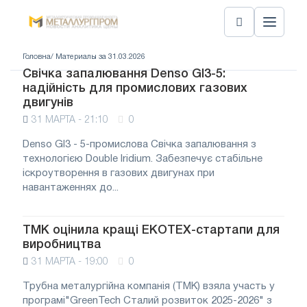
Головна
/ Материалы за 31.03.2026
Свічка запалювання Denso GI3-5:
надійність для промислових газових
двигунів
31 МАРТА - 21:10
0
Denso GI3 - 5-промислова Свічка запалювання з
технологією Double Iridium. Забезпечує стабільне
іскроутворення в газових двигунах при
навантаженнях до...
ТМК оцінила кращі ЕКОТЕХ-стартапи для
виробництва
31 МАРТА - 19:00
0
Трубна металургійна компанія (ТМК) взяла участь у
програмі"GreenTech Сталий розвиток 2025-2026" з