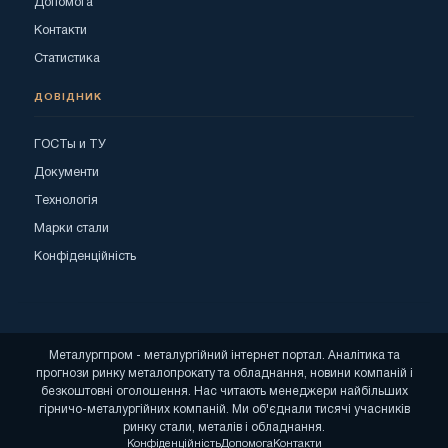
Допомога
Контакти
Статистика
ДОВІДНИК
ГОСТы и ТУ
Документи
Технологія
Марки стали
Конфіденційність
Металургпром - металургійний інтернет портал. Аналітика та
прогнози ринку металопрокату та обладнання, новини компаній і
безкоштовні оголошення. Нас читають менеджери найбільших
гірничо-металургійних компаній. Ми об'єднали тисячі учасників
ринку стали, металів і обладнання.
Конфіденційність
Допомога
Контакти