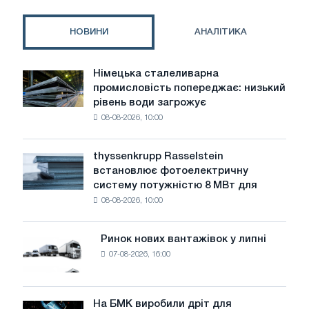
НОВИНИ
АНАЛІТИКА
Німецька сталеливарна
Німецька
промисловість попереджає: низький
сталеливарна
рівень води загрожує
промисловість
08-08-2026, 10:00
попереджає:
низький
рівень
thyssenkrupp Rasselstein
thyssenkrupp
води
встановлює фотоелектричну
Rasselstein
загрожує
систему потужністю 8 МВт для
встановлює
безпеці
08-08-2026, 10:00
фотоелектричну
поставок
систему
потужністю
Ринок нових вантажівок у липні
Ринок
8
07-08-2026, 16:00
нових
МВт
вантажівок
для
у
досягнення
липні
На БМК виробили дріт для
цілей
На