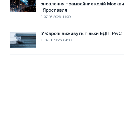
оновлення трамвайних колій Москви
декарбонізації
БМК
і Ярославля
виробили
07-08-2026, 11:00
дріт
для
оновлення
У Європі виживуть тільки ЕДП: PwC
У
трамвайних
07-08-2026, 04:00
Європі
колій
виживуть
Москви
тільки
і
ЕДП:
Ярославля
PwC