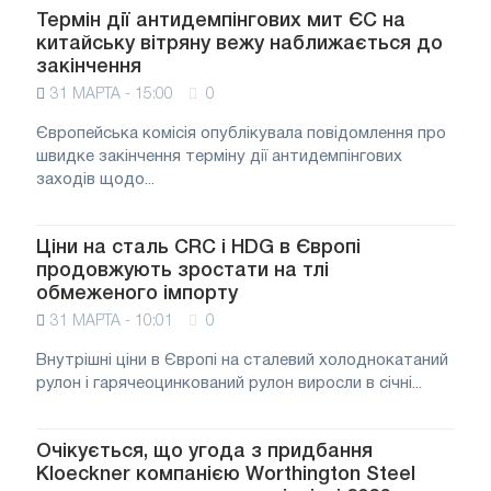
Термін дії антидемпінгових мит ЄС на
китайську вітряну вежу наближається до
закінчення
31 МАРТА - 15:00
0
Європейська комісія опублікувала повідомлення про
швидке закінчення терміну дії антидемпінгових
заходів щодо...
Ціни на сталь CRC і HDG в Європі
продовжують зростати на тлі
обмеженого імпорту
31 МАРТА - 10:01
0
Внутрішні ціни в Європі на сталевий холоднокатаний
рулон і гарячеоцинкований рулон виросли в січні...
Очікується, що угода з придбання
Kloeckner компанією Worthington Steel