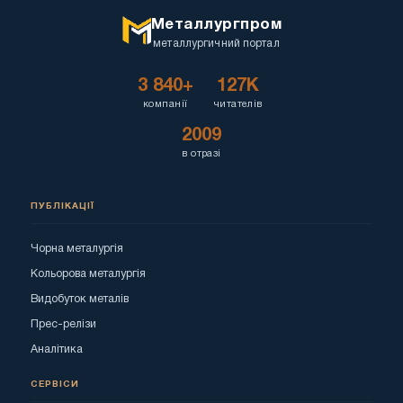
Металлургпром
металлургичний портал
3 840+
127K
компанії
читателів
2009
в отразі
ПУБЛІКАЦІЇ
Чорна металургія
Кольорова металургія
Видобуток металів
Прес-релізи
Аналітика
СЕРВІСИ