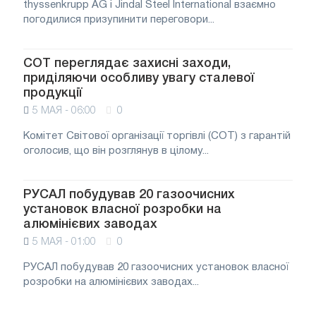
thyssenkrupp AG і Jindal Steel International взаємно
погодилися призупинити переговори...
СОТ переглядає захисні заходи,
приділяючи особливу увагу сталевої
продукції
5 МАЯ - 06:00
0
Комітет Світової організації торгівлі (СОТ) з гарантій
оголосив, що він розглянув в цілому...
РУСАЛ побудував 20 газоочисних
установок власної розробки на
алюмінієвих заводах
5 МАЯ - 01:00
0
РУСАЛ побудував 20 газоочисних установок власної
розробки на алюмінієвих заводах...