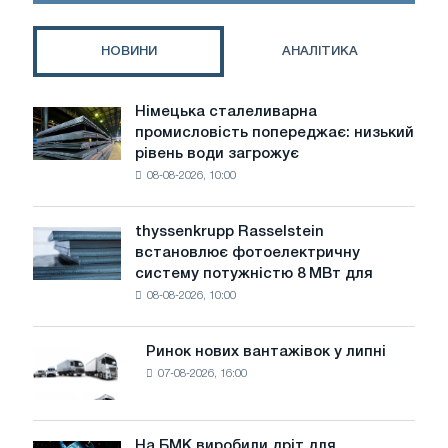
НОВИНИ
АНАЛІТИКА
Німецька сталеливарна
Німецька
промисловість попереджає: низький
сталеливарна
рівень води загрожує
промисловість
08-08-2026, 10:00
попереджає:
низький
рівень
thyssenkrupp Rasselstein
thyssenkrupp
води
встановлює фотоелектричну
Rasselstein
загрожує
систему потужністю 8 МВт для
встановлює
безпеці
08-08-2026, 10:00
фотоелектричну
поставок
систему
потужністю
Ринок нових вантажівок у липні
Ринок
8
07-08-2026, 16:00
нових
МВт
вантажівок
для
у
досягнення
липні
На БМК виробили дріт для
цілей