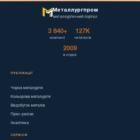
Металлургпром
металлургичний портал
3 840+
127K
компанії
читателів
2009
в отразі
ПУБЛІКАЦІЇ
Чорна металургія
Кольорова металургія
Видобуток металів
Прес-релізи
Аналітика
СЕРВІСИ