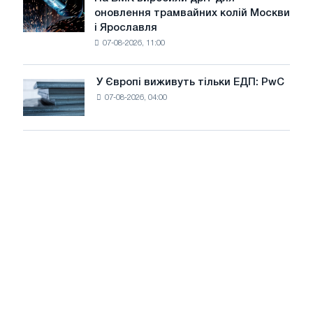
На
оновлення трамвайних колій Москви
декарбонізації
БМК
і Ярославля
виробили
07-08-2026, 11:00
дріт
для
оновлення
У Європі виживуть тільки ЕДП: PwC
У
трамвайних
07-08-2026, 04:00
Європі
колій
виживуть
Москви
тільки
і
ЕДП:
Ярославля
PwC