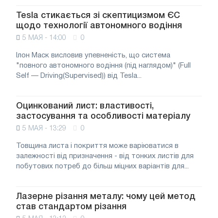
Tesla стикається зі скептицизмом ЄС
щодо технології автономного водіння
5 МАЯ - 14:00
0
Ілон Маск висловив упевненість, що система
"повного автономного водіння (під наглядом)" (Full
Self — Driving(Supervised)) від Tesla...
Оцинкований лист: властивості,
застосування та особливості матеріалу
5 МАЯ - 13:29
0
Товщина листа і покриття може варіюватися в
залежності від призначення - від тонких листів для
побутових потреб до більш міцних варіантів для...
Лазерне різання металу: чому цей метод
став стандартом різання