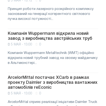
5 МАЯ - 13:12
0
Принцип роботи лазерного розкрійного комплексу
заснований на генерації когерентного світлового
пучка високої потужності...
Компанія Wuppermann відкрила новий
завод з виробництва австрійських труб
5 МАЯ - 13:00
0
Компанія Wuppermann Metalltechnik (WMT) офіційно
відкрила новий трубний завод на своєму майданчику
в Альтмюнстері...
ArcelorMittal постачає XCarb в рамках
проекту Daimler з виробництва вантажних
автомобілів reEconic
5 МАЯ - 13:00
0
ArcelorMittal сприяє реалізації ініціативи Daimler Truck