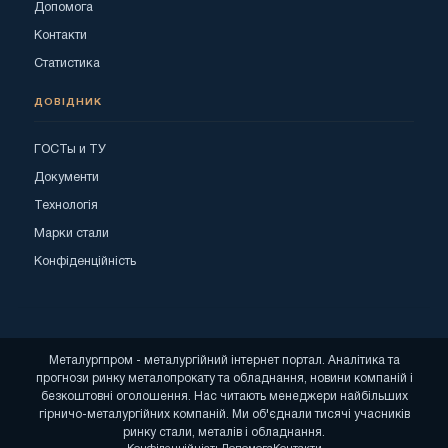
Допомога
Контакти
Статистика
ДОВІДНИК
ГОСТы и ТУ
Документи
Технологія
Марки стали
Конфіденційність
Металургпром - металургійний інтернет портал. Аналітика та
прогнози ринку металопрокату та обладнання, новини компаній і
безкоштовні оголошення. Нас читають менеджери найбільших
гірничо-металургійних компаній. Ми об'єднали тисячі учасників
ринку стали, металів і обладнання.