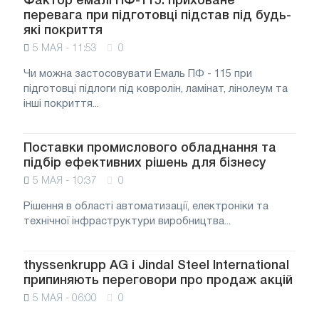
Фактор емалі ПФ-115: приховане
перевага при підготовці підстав під будь-
які покриття
5 МАЯ - 11:53
0
Чи можна застосовувати Емаль ПФ - 115 при
підготовці підлоги під ковролін, ламінат, лінолеум та
інші покриття...
Поставки промислового обладнання та
підбір ефективних рішень для бізнесу
5 МАЯ - 10:37
0
Рішення в області автоматизації, електроніки та
технічної інфраструктури виробництва...
thyssenkrupp AG і Jindal Steel International
припиняють переговори про продаж акцій
5 МАЯ - 06:00
0