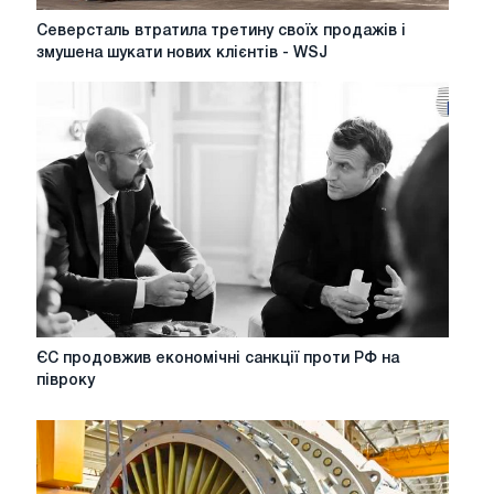
Северсталь
Северсталь втратила третину своїх продажів і
втратила
змушена шукати нових клієнтів - WSJ
третину
своїх
продажів
і
змушена
шукати
нових
клієнтів
-
WSJ
ЄС
ЄС продовжив економічні санкції проти РФ на
продовжив
півроку
економічні
санкції
проти
РФ
на