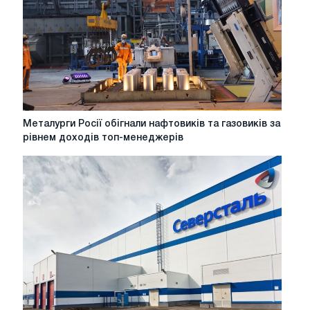
Металурги
Металурги Росії обігнали нафтовиків та газовиків за
Росії
рівнем доходів топ-менеджерів
обігнали
нафтовиків
та
газовиків
за
рівнем
доходів
топ-
менеджерів