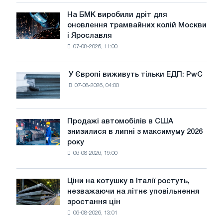
у
Vectra
липні
На БМК виробили дріт для
40G
На
оновлення трамвайних колій Москви
БМК
і Ярославля
виробили
07-08-2026, 11:00
дріт
для
оновлення
У Європі виживуть тільки ЕДП: PwC
У
трамвайних
07-08-2026, 04:00
Європі
колій
виживуть
Москви
тільки
і
ЕДП:
Продажі автомобілів в США
Ярославля
Продажі
PwC
знизилися в липні з максимуму 2026
автомобілів
року
в
06-08-2026, 19:00
США
знизилися
в
Ціни на котушку в Італії ростуть,
Ціни
липні
незважаючи на літнє уповільнення
на
з
зростання цін
котушку
максимуму
06-08-2026, 13:01
в
2026