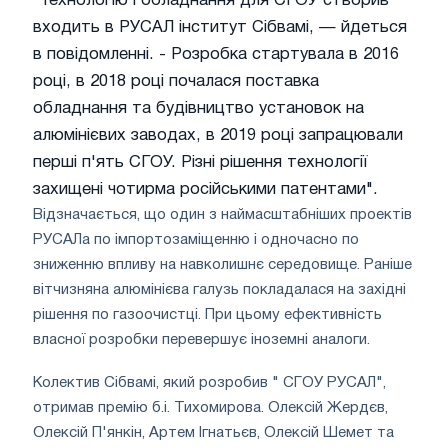
"Технологію і обладнання для СГОУ створив
входить в РУСАЛ інститут Сібвамі, — йдеться
в повідомленні. - Розробка стартувала в 2016
році, в 2018 році почалася поставка
обладнання та будівництво установок на
алюмінієвих заводах, в 2019 році запрацювали
перші п'ять СГОУ. Різні рішення технології
захищені чотирма російськими патентами".
Відзначається, що один з наймасштабніших проектів
РУСАЛа по імпортозаміщенню і одночасно по
зниженню впливу на навколишнє середовище. Раніше
вітчизняна алюмінієва галузь покладалася на західні
рішення по газоочистці. При цьому ефективність
власної розробки перевершує іноземні аналоги.
Колектив Сібвамі, який розробив " СГОУ РУСАЛ",
отримав премію б.і. Тихомирова. Олексій Жердєв,
Олексій П'янкін, Артем Ігнатьєв, Олексій Шемет та