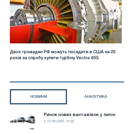
півроку
Двох
Двох громадян РФ можуть посадити в США на 20
громадян
років за спробу купити турбіну Vectra 40G
РФ
можуть
посадити
в
США
на
НОВИНИ
АНАЛІТИКА
20
років
за
Ринок нових вантажівок у липні
Ринок
спробу
07-08-2026, 16:00
нових
купити
вантажівок
турбіну