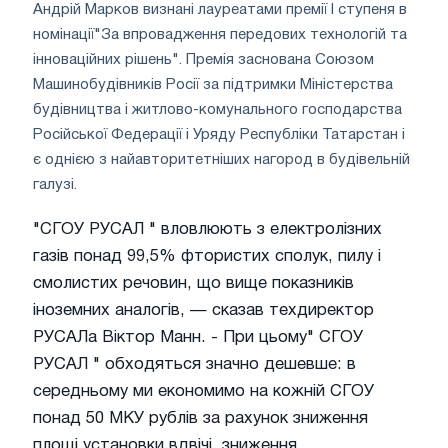
Андрій Марков визнані лауреатами премії I ступеня в
номінації"За впровадження передових технологій та
інноваційних рішень". Премія заснована Союзом
Машинобудівників Росії за підтримки Міністерства
будівництва і житлово-комунального господарства
Російської Федерації і Уряду Республіки Татарстан і
є однією з найавторитетніших нагород в будівельній
галузі.
"СГОУ РУСАЛ " вловлюють з електролізних
газів понад 99,5% фтористих сполук, пилу і
смолистих речовин, що вище показників
іноземних аналогів, — сказав техдиректор
РУСАЛа Віктор Манн. - При цьому" СГОУ
РУСАЛ " обходяться значно дешевше: в
середньому ми економимо на кожній СГОУ
понад 50 МКУ рублів за рахунок зниження
площі установки вдвічі, зниження