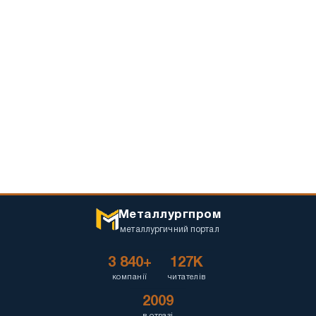
Металлургпром
металлургичний портал
3 840+
127K
компанії
читателів
2009
в отразі