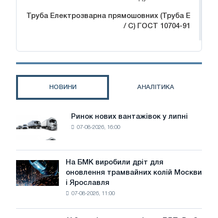
Труба Електрозварна прямошовних (Труба Е
/ С) ГОСТ 10704-91
НОВИНИ
АНАЛІТИКА
Ринок нових вантажівок у липні
Ринок
07-08-2026, 16:00
нових
вантажівок
у
липні
На БМК виробили дріт для
На
оновлення трамвайних колій Москви
БМК
і Ярославля
виробили
07-08-2026, 11:00
дріт
для
оновлення