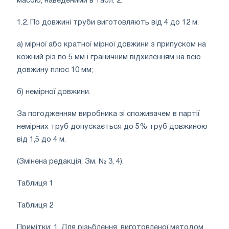
масою, наведеними в табл. 2.
1.2. По довжині труби виготовляють від 4 до 12 м:
а) мірної або кратної мірної довжини з припуском на
кожний різ по 5 мм і граничним відхиленням на всю
довжину плюс 10 мм;
б) немірної довжини.
За погодженням виробника зі споживачем в партії
немірних труб допускається до 5% труб довжиною
від 1,5 до 4 м.
(Змінена редакція, Зм. № 3, 4).
Таблиця 1
Таблиця 2
Примітки: 1. Для різьблення, виготовленої методом