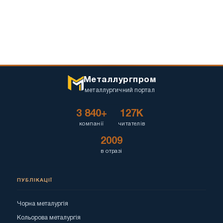
Металлургпром
металлургичний портал
3 840+
127K
компанії
читателів
2009
в отразі
ПУБЛІКАЦІЇ
Чорна металургія
Кольорова металургія