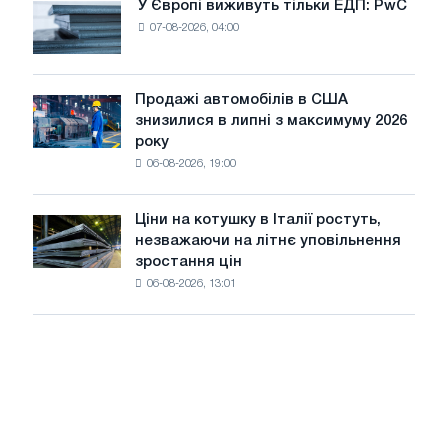
У Європі виживуть тільки ЕДП: PwC
У
трамвайних
07-08-2026, 04:00
Європі
колій
виживуть
Москви
тільки
і
ЕДП:
Продажі автомобілів в США
Ярославля
Продажі
PwC
знизилися в липні з максимуму 2026
автомобілів
року
в
06-08-2026, 19:00
США
знизилися
в
Ціни на котушку в Італії ростуть,
Ціни
липні
незважаючи на літнє уповільнення
на
з
зростання цін
котушку
максимуму
06-08-2026, 13:01
в
2026
Італії
року
ростуть,
незважаючи
на
літнє
уповільнення
зростання