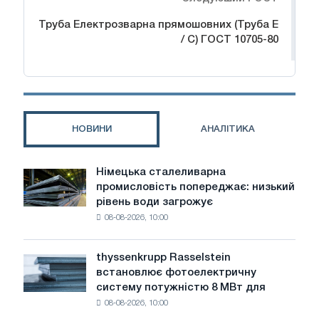
Труба Електрозварна прямошовних (Труба Е
/ С) ГОСТ 10705-80
НОВИНИ
АНАЛІТИКА
Німецька сталеливарна
Німецька
промисловість попереджає: низький
сталеливарна
рівень води загрожує
промисловість
08-08-2026, 10:00
попереджає:
низький
рівень
thyssenkrupp Rasselstein
thyssenkrupp
води
встановлює фотоелектричну
Rasselstein
загрожує
систему потужністю 8 МВт для
встановлює
безпеці
08-08-2026, 10:00
фотоелектричну
поставок