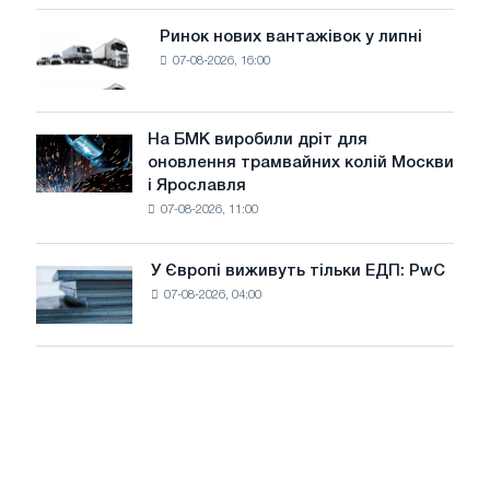
систему
потужністю
Ринок нових вантажівок у липні
Ринок
8
07-08-2026, 16:00
нових
МВт
вантажівок
для
у
досягнення
липні
На БМК виробили дріт для
цілей
На
оновлення трамвайних колій Москви
декарбонізації
БМК
і Ярославля
виробили
07-08-2026, 11:00
дріт
для
оновлення
У Європі виживуть тільки ЕДП: PwC
У
трамвайних
07-08-2026, 04:00
Європі
колій
виживуть
Москви
тільки
і
ЕДП:
Ярославля
PwC