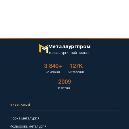
Металлургпром
металлургичний портал
3 840+
127K
компанії
читателів
2009
в отразі
ПУБЛІКАЦІЇ
Чорна металургія
Кольорова металургія