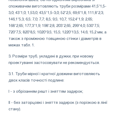
посилення шва.2. За погодженням виробника зі
споживачем виготовляють труби розмірами 41,5'1,5-
3,0; 43'1,0; 1,53,0; 43,5'1,5-3,0; 52'2,5; 69,6'1,8; 111,8'2,3;
146,1'5,3; 6,5; 7,0; 7,7; 8,5; 9,5; 10,7; 152,4'1,9; 2,65;
168'2,65; 177,3'1,9; 198'2,8; 203'2,65; 299'4,0; 530'7,5;
720'7,5; 820'8,5; 1020'9,5; 15,5; 1220'13,5; 14,6; 15,2 мм, а
також з проміжною товщиною стінки і діаметрів в
межах табл. 1.
3. Розміри труб, укладені в дужки, при новому
проектуванні застосовувати не рекомендується.
3.1. Труби мірної і кратної довжини виготовляють
двох класів точності подлине:
I - з обрізанням решт і зняттям задирок;
II - без заторцовкі і зняття задирок (з порізкою в лінії
стану).