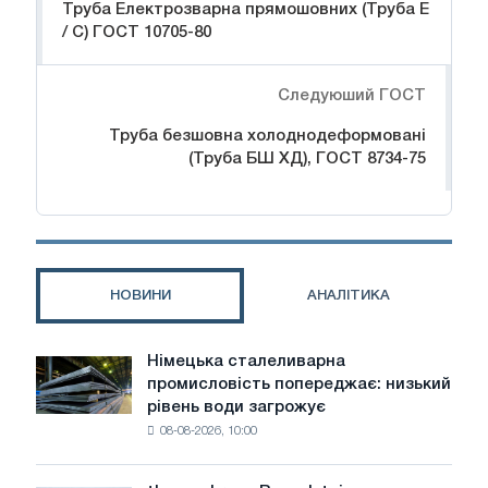
Труба Електрозварна прямошовних (Труба Е
/ С) ГОСТ 10705-80
Следуюший ГОСТ
Труба безшовна холоднодеформовані
(Труба БШ ХД), ГОСТ 8734-75
НОВИНИ
АНАЛІТИКА
Німецька сталеливарна
Німецька
промисловість попереджає: низький
сталеливарна
рівень води загрожує
промисловість
08-08-2026, 10:00
попереджає:
низький
рівень