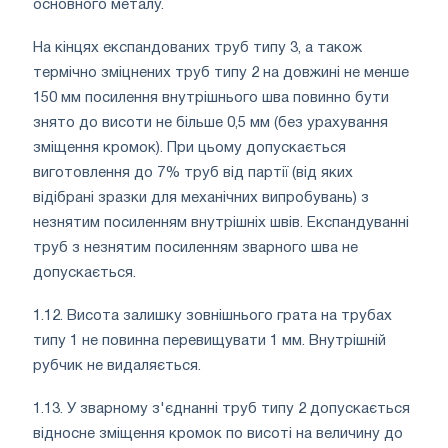
основного металу.
На кінцях експандованих труб типу 3, а також
термічно зміцнених труб типу 2 на довжині не менше
150 мм посилення внутрішнього шва повинно бути
знято до висоти не більше 0,5 мм (без урахування
зміщення кромок). При цьому допускається
виготовлення до 7% труб від партії (від яких
відібрані зразки для механічних випробувань) з
незнятим посиленням внутрішніх швів. Експандуванні
труб з незнятим посиленням зварного шва не
допускається.
1.12. Висота залишку зовнішнього грата на трубах
типу 1 не повинна перевищувати 1 мм. Внутрішній
рубчик не видаляється.
1.13. У зварному з'єднанні труб типу 2 допускається
відносне зміщення кромок по висоті на величину до