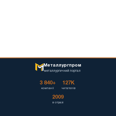
Металлургпром
металлургичний портал
3 840+
127K
компанії
читателів
2009
в отразі