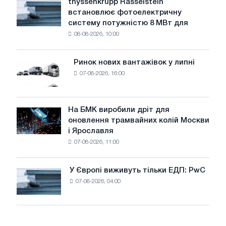
thyssenkrupp Rasselstein
thyssenkrupp
води
встановлює фотоелектричну
Rasselstein
загрожує
систему потужністю 8 МВт для
встановлює
безпеці
08-08-2026, 10:00
фотоелектричну
поставок
систему
потужністю
Ринок нових вантажівок у липні
Ринок
8
07-08-2026, 16:00
нових
МВт
вантажівок
для
у
досягнення
липні
На БМК виробили дріт для
цілей
На
оновлення трамвайних колій Москви
декарбонізації
БМК
і Ярославля
виробили
07-08-2026, 11:00
дріт
для
оновлення
У Європі виживуть тільки ЕДП: PwC
У
трамвайних
07-08-2026, 04:00
Європі
колій
виживуть
Москви
тільки
і
ЕДП:
Ярославля