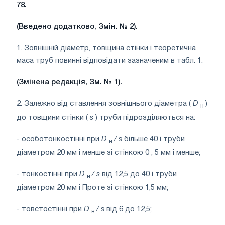
78.
(Введено додатково, Змін. № 2).
1. Зовнішній діаметр, товщина стінки і теоретична
маса труб повинні відповідати зазначеним в табл. 1.
(Змінена редакція, Зм. № 1).
2. Залежно від ставлення зовнішнього діаметра (
D
)
н
до товщини стінки (
s
) труби підрозділяються на:
- особотонкостінні при
D
/
s
більше 40 і труби
н
діаметром 20 мм і менше зі стінкою 0 , 5 мм і менше;
- тонкостінні при
D
/
s
від 12,5 до 40 і труби
н
діаметром 20 мм і Проте зі стінкою 1,5 мм;
- товстостінні при
D
/
s
від 6 до 12,5;
н