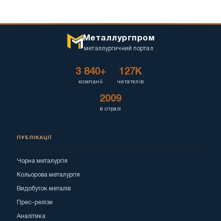
Металлургпром
металлургичний портал
3 840+
127K
компанії
читателів
2009
в отразі
ПУБЛІКАЦІЇ
Чорна металургія
Кольорова металургія
Видобуток металів
Прес-релізи
Аналітика