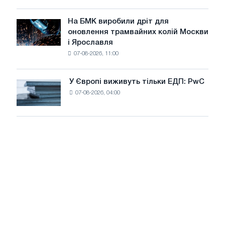
для
у
досягнення
липні
На БМК виробили дріт для
цілей
На
оновлення трамвайних колій Москви
декарбонізації
БМК
і Ярославля
виробили
07-08-2026, 11:00
дріт
для
оновлення
У Європі виживуть тільки ЕДП: PwC
У
трамвайних
07-08-2026, 04:00
Європі
колій
виживуть
Москви
тільки
і
ЕДП:
Ярославля
PwC