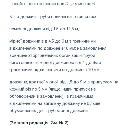
- особотолстостенние при
D
/
s
менше 6.
н
3. По довжині труби повинні виготовлятися:
немірної довжини від 1,5 до 11,5 м;
мірної довжини від 4,5 до 9 м з граничними
відхиленнями по довжині +10 мм; на замовлення
зовнішньоторговельних організацій труби
виготовляють мірної довжиною від 4 до 9м з
граничними відхиленнями по довжині +10 мм;
довжини, кратної мірної, від 1,5 до 9 м з припуском на
кожний різ по 5 мм (якщо інший припуск не
обговорений в замовленні) і з граничними
відхиленнями на загальну довжину не більше
обумовлених для труб мірної довжини.
(Змінена редакція, Зм. № 3).