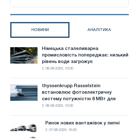
НОВИНИ
АНАЛІТИКА
Німецька сталеливарна
Німецька
промисловість попереджає: низький
сталеливарна
рівень води загрожує
промисловість
08-08-2026, 10:00
попереджає:
низький
рівень
thyssenkrupp Rasselstein
thyssenkrupp
води
встановлює фотоелектричну
Rasselstein
загрожує
систему потужністю 8 МВт для
встановлює
безпеці
08-08-2026, 10:00
фотоелектричну
поставок
систему
потужністю
Ринок нових вантажівок у липні
Ринок
8
07-08-2026, 16:00
нових
МВт
вантажівок