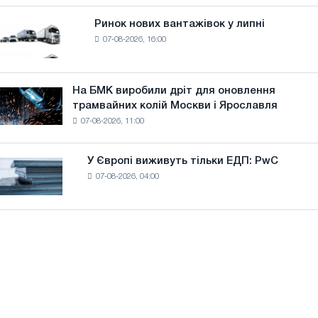
систему
поставок
потужністю
Ринок нових вантажівок у липні
Ринок
8
07-08-2026, 16:00
нових
МВт
вантажівок
для
у
досягнення
липні
На БМК виробили дріт для оновлення
цілей
На
трамвайних колій Москви і Ярославля
декарбонізації
БМК
07-08-2026, 11:00
виробили
дріт
для
У Європі виживуть тільки ЕДП: PwC
У
оновлення
07-08-2026, 04:00
Європі
трамвайних
виживуть
колій
тільки
Москви
ЕДП:
і
PwC
Ярославля