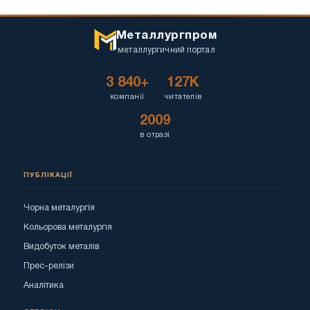
Металлургпром
металлургичний портал
3 840+
127K
компанії
читателів
2009
в отразі
ПУБЛІКАЦІЇ
Чорна металургія
Кольорова металургія
Видобуток металів
Прес-релізи
Аналітика