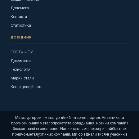
Допомога
Контакти
Статистика
ДОВІДНИК
ГОСТы и ТУ
Документи
Технологія
Марки стали
Конфіденційність
Металургпром - металургійний інтернет портал. Аналітика та
прогнози ринку металопрокату та обладнання, новини компаній і
безкоштовні оголошення. Нас читають менеджери найбільших
гірничо-металургійних компаній. Ми об'єднали тисячі учасників