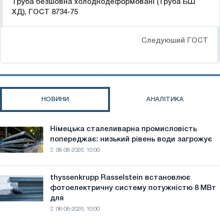
Труба безшовна холоднодеформовані (Труба БШ
ХД), ГОСТ 8734-75
Следуюший ГОСТ
НОВИНИ
АНАЛІТИКА
Німецька сталеливарна промисловість
Німецька
попереджає: низький рівень води загрожує
сталеливарна
08-08-2026, 10:00
промисловість
попереджає:
низький
thyssenkrupp Rasselstein встановлює
thyssenkrupp
рівень
фотоелектричну систему потужністю 8 МВт
Rasselstein
води
для
встановлює
загрожує
08-08-2026, 10:00
фотоелектричну
безпеці