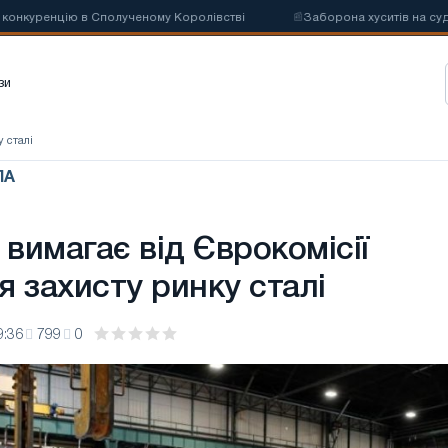
уренцію в Сполученому Королівстві
📰
Заборона хуситів на суднопла
зи
 сталі
ПА
вимагає від Єврокомісії
 захисту ринку сталі
9:36
799
0