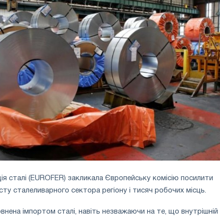
ія сталі (EUROFER) закликала Європейську комісію посилити
сту сталеливарного сектора регіону і тисяч робочих місць.
внена імпортом сталі, навіть незважаючи на те, що внутрішній