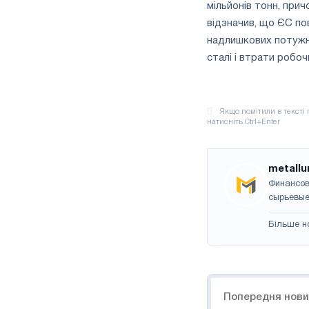
мільйонів тонн, при
відзначив, що ЄС по
надлишкових потужно
сталі і втрати робо
metallu
Финансов
сырьевые
Більше н
Навігація
Попередня нов