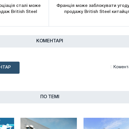
оціація сталі може
Франція може заблокувати угоду
даж British Steel
продажу British Steel китайц
КОМЕНТАРІ
НТАР
Комента
ПО ТЕМІ