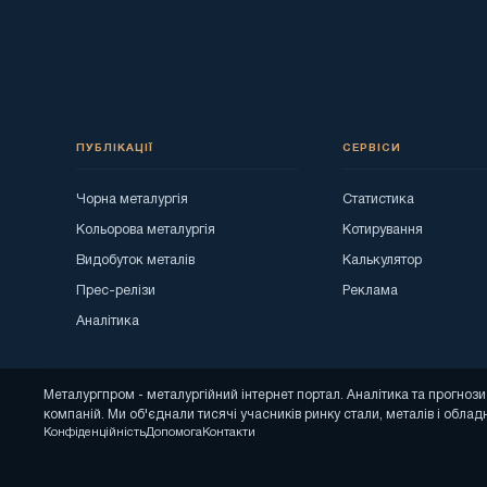
ПУБЛІКАЦІЇ
СЕРВІСИ
Чорна металургія
Статистика
Кольорова металургія
Котирування
Видобуток металів
Калькулятор
Прес-релізи
Реклама
Аналітика
Металургпром - металургійний інтернет портал. Аналітика та прогно
компаній. Ми об'єднали тисячі учасників ринку стали, металів і облад
Конфіденційність
Допомога
Контакти