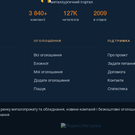
металлургичний портал
3 840+
127K
2009
компанії
читателів
в отразі
ОГОЛОШЕННЯ
ПІДТРИМКА
Всі оголошення
Про проект
Блокнот
Задати питанн
Мої оголошення
Допомога
Додати оголошення
Контакти
Пошук
Статистика
зи ринку металопрокату та обладнання, новини компаній і безкоштовні огол
нання.