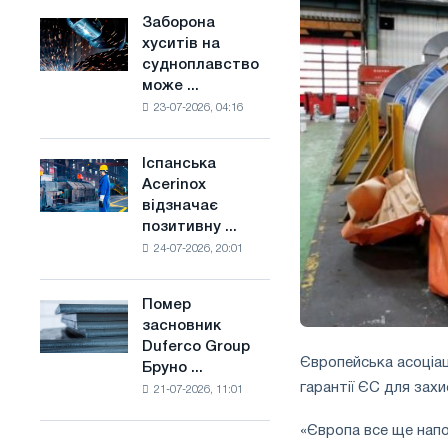
конкуренцію
основі
Заборона
Заборона
в
водню
хуситів на
хуситів
Сполученому
у
судноплавство
на
Королівстві
Франції
може ...
судноплавство
23-07-2026, 04:16
може
порушити
імпорт
Іспанська
Іспанська
Саудівської
Acerinox
Acerinox
сталі
відзначає
відзначає
позитивну ...
позитивну
24-07-2026, 20:01
динаміку
в
другому
Помер
Помер
півріччі
засновник
засновник
по
Duferco Group
Duferco
торговим
Європейська асоціац
Бруно ...
Group
заходам
гарантії ЄС для захи
21-07-2026, 11:01
Бруно
і
Больфо
підтримці
«Європа все ще напо
CBAM