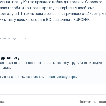
чому на частку Китаю припадає майже дві третини. Євросоюз
винен зробити конкретні кроки для вирішення проблеми
стей у світі, так як вони є основною причиною слабкості рин
чих місць у промисловості в ЄС, зазначили в EUROFER.
rgprom.org
ая аналитика, прогнозы цен на сталь, железную руду, уголь и другие
 товары.
овин та аналітики на
телеграм-каналі Металургпром
.
ина
Наступна нови