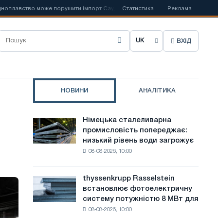
вство може порушити імпорт Саудівської сталі
Статистика
📰
Іспанська Acerinox
Реклама
ВХІД
О
б
р
НОВИНИ
АНАЛІТИКА
а
т
Німецька сталеливарна
Німецька
и
промисловість попереджає:
сталеливарна
низький рівень води загрожує
промисловість
м
08-08-2026, 10:00
попереджає:
о
низький
рівень
в
thyssenkrupp Rasselstein
thyssenkrupp
води
встановлює фотоелектричну
Rasselstein
у
загрожує
систему потужністю 8 МВт для
встановлює
безпеці
с
08-08-2026, 10:00
фотоелектричну
поставок