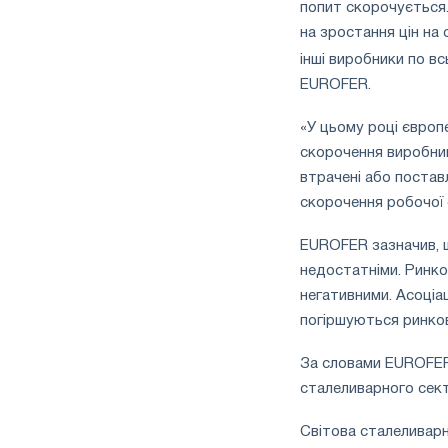
попит скорочується.
на зростання цін на
інші виробники по вс
EUROFER.
«У цьому році євро
скорочення виробниц
втрачені або постав
скорочення робочої с
EUROFER зазначив, щ
недостатніми. Ринков
негативними. Асоціа
погіршуються ринков
За словами EUROFER
сталеливарного сект
Світова сталеливарн