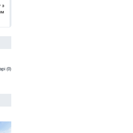
 з
ям
рі (0)