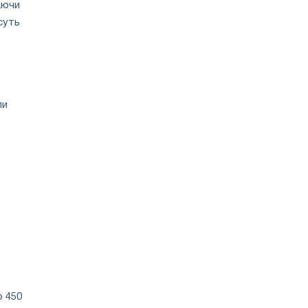
аючи
суть
ли
о 450