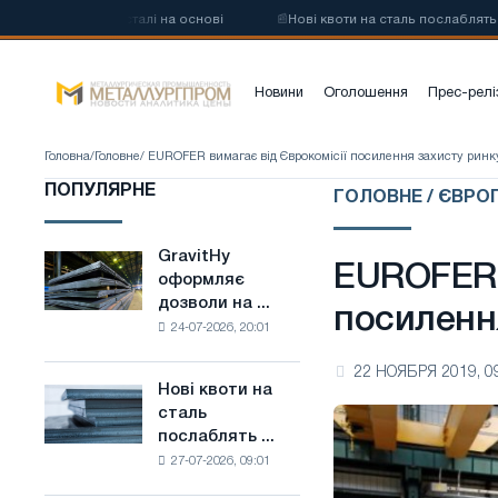
овуглецевої сталі на основі
📰
Нові квоти на сталь послаблять конк
Новини
Оголошення
Прес-релі
Головна
/
Головне
/ EUROFER вимагає від Єврокомісії посилення захисту ринку
ПОПУЛЯРНЕ
ГОЛОВНЕ / ЄВРО
GravitHy
GravitHy
EUROFER 
оформляє
оформляє
дозволи на ...
дозволи
посилення
24-07-2026, 20:01
на
будівництво
22 НОЯБРЯ 2019, 0
заводу
Нові квоти на
Нові
з
сталь
квоти
виробництва
послаблять ...
на
низьковуглецевої
27-07-2026, 09:01
сталь
сталі
послаблять
на