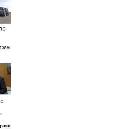
HRC
апрям
ЄС
в
арних