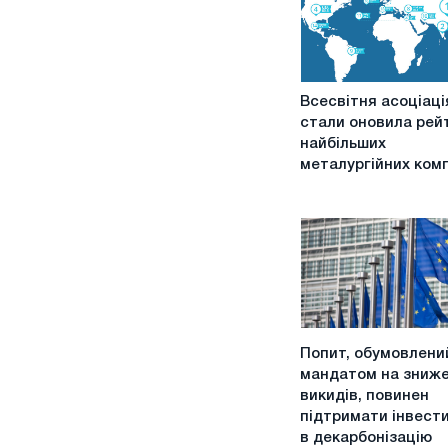
Всесвітня
Всесвітня асоціаці
асоціація
стали оновила рей
стали
найбільших
оновила
металургійних ком
рейтинг
найбільших
металургійних
компаній
Попит,
Попит, обумовлени
обумовлений
мандатом на зниж
мандатом
викидів, повинен
на
підтримати інвести
зниження
в декарбонізацію