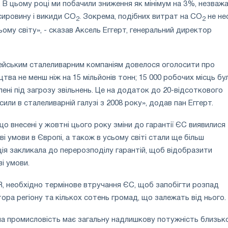
 В цьому році ми побачили зниження як мінімум на 3%, незваж
 сировину і викиди CO
. Зокрема, подібних витрат на CO
не не
2
2
ьому світу», - сказав Аксель Еггерт, генеральний директор
пейським сталеливарним компаніям довелося оголосити про
тва не менш ніж на 15 мільйонів тонн; 15 000 робочих місць бу
лені під загрозу звільнень. Це на додаток до 20-відсоткового
или в сталеливарній галузі з 2008 року», додав пан Еггерт.
о внесені у жовтні цього року зміни до гарантії ЄС виявилися
і умови в Європі, а також в усьому світі стали ще більш
ція закликала до перерозподілу гарантій, щоб відобразити
і умови.
, необхідно термінове втручання ЄС, щоб запобігти розпад
ора регіону та кількох сотень громад, що залежать від нього.
а промисловість має загальну надлишкову потужність близьк