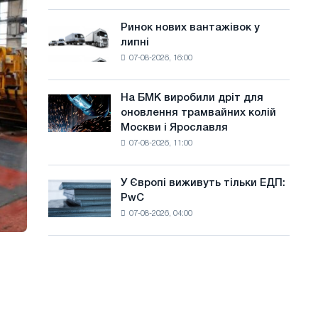
систему
а
потужністю
Ринок нових вантажівок у
Ринок
й
8
липні
нових
МВт
т
07-08-2026, 16:00
вантажівок
для
у
у
досягнення
липні
цілей
На БМК виробили дріт для
На
декарбонізації
оновлення трамвайних колій
БМК
Москви і Ярославля
виробили
07-08-2026, 11:00
дріт
для
оновлення
У Європі виживуть тільки ЕДП:
У
трамвайних
PwC
Європі
колій
07-08-2026, 04:00
виживуть
Москви
тільки
і
ЕДП:
Ярославля
PwC