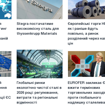
Stegra
Європейські
я
Stegra постачатиме
Європейські торги 
постачатиме
торги
тинг
високоякісну сталь для
як і раніше йдуть
високоякісну
HRC
thyssenkrupp Materials
повільно, а ринок
сталь
як
паній
розділений через н
для
і
цін
thyssenkrupp
раніше
Materials
йдуть
повільно,
а
ринок
розділений
через
Глобальні
EUROFER
напрям
й
Глобальні ринки
EUROFER закликає 
ринки
закликає
цін
ення
екологічно чистої сталі в
вжити термінових
екологічно
ЄС
2026 році: регулювання,
торговельних заході
чистої
вжити
ції ЄС
витрати та регіональні
проти глобального
сталі
термінових
відмінності
надлишку сталелив