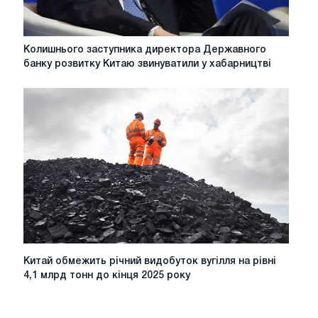
Колишнього
Колишнього заступника директора Державного
заступника
банку розвитку Китаю звинуватили у хабарництві
директора
Державного
банку
розвитку
Китаю
звинуватили
у
хабарництві
Китай
Китай обмежить річний видобуток вугілля на рівні
обмежить
4,1 млрд тонн до кінця 2025 року
річний
видобуток
вугілля