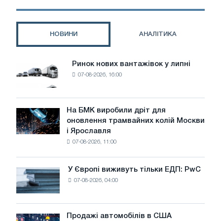
на
рівні
4,1
НОВИНИ
АНАЛІТИКА
млрд
тонн
до
Ринок нових вантажівок у липні
Ринок
кінця
07-08-2026, 16:00
нових
2025
вантажівок
року
у
липні
На БМК виробили дріт для
На
оновлення трамвайних колій Москви
БМК
і Ярославля
виробили
07-08-2026, 11:00
дріт
для
оновлення
У Європі виживуть тільки ЕДП: PwC
У
трамвайних
07-08-2026, 04:00
Європі
колій
виживуть
Москви
тільки
і
ЕДП:
Продажі автомобілів в США
Ярославля
Продажі