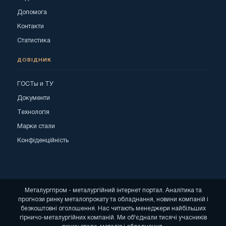
Допомога
Контакти
Статистика
ДОВІДНИК
ГОСТы и ТУ
Документи
Технологія
Марки стали
Конфіденційність
Металургпром - металургійний інтернет портал. Аналітика та
прогнози ринку металопрокату та обладнання, новини компаній і
безкоштовні оголошення. Нас читають менеджери найбільших
гірничо-металургійних компаній. Ми об'єднали тисячі учасників