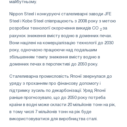
майбутньому.
Nippon Steel і конкуруючі сталеливарні заводи JFE
Steel і Kobe Steel співпрацюють з 2008 року з метою
розробки технології скорочення викидів CO
за
2
рахунок зниження вмісту водню в доменних печах.
Вони націлені на комерціалізацію технології до 2030
року, одночасно працюючи над подальшим
збільшенням темпу зниження вмісту водню в
доменних печах в перспективі до 2050 року.
Сталеливарна промисловість Японії звернулася до
уряду з проханням про фінансову допомогу і
підтримку зусиль по декарбонізації. Уряд Японії
раніше прогнозувало, що до 2050 року потреба
країни в водні може скласти 20 мільйонів тонн на рік,
в тому числі 7 мільйонів тонн на рік буде
використовуватися для виробництва сталі.