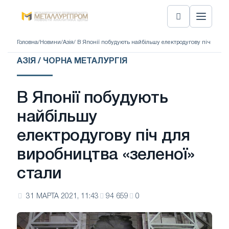
Головна
/
Новини
/
Азія
/ В Японії побудують найбільшу електродугову піч для в
АЗІЯ / ЧОРНА МЕТАЛУРГІЯ
В Японії побудують
найбільшу
електродугову піч для
виробництва «зеленої»
стали
31 МАРТА 2021, 11:43
94 659
0