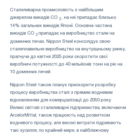
Сталеливарна промисловість є найбільшим
джерелом викидів CO
, на неї припадає близько
2
14% загальних викидів Японії. Основна частина
викидів CO
припадає на виробництво стали на
2
доменних печах. Nippon Steel консолідує свою
сталеплавильне виробництво на внутрішньому ринку,
прагнучи до квітня 2025 роки скоротити свої
виробничі потужності до 40 мільйонів тонн на рік на
10 доменних печей.
Nippon Steel також планує прискорити розробку
процесу виробництва сталі з прямим водневим
відновленням для комерціалізації до 2050 року.
Великі світові сталеливарні підприємства, включаючи
ArcelorMittal, також працюють над розвитком
водневого процесу, але високі витрати підривають
такі зусилля, по крайней мере, в найближчому