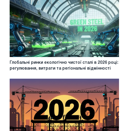
Глобальні
Глобальні ринки екологічно чистої сталі в 2026 році:
ринки
регулювання, витрати та регіональні відмінності
екологічно
чистої
сталі
в
2026
році:
регулювання,
витрати
та
регіональні