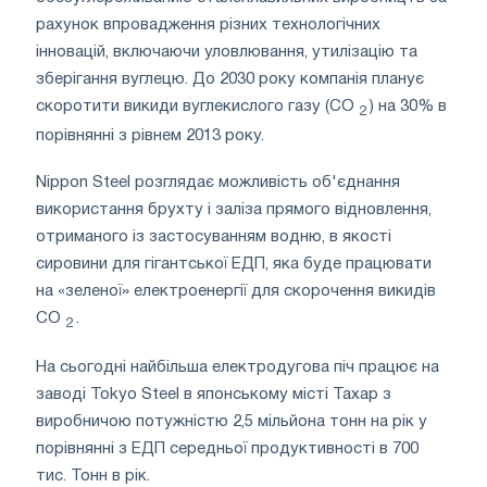
рахунок впровадження різних технологічних
інновацій, включаючи уловлювання, утилізацію та
зберігання вуглецю. До 2030 року компанія планує
скоротити викиди вуглекислого газу (CO
) на 30% в
2
порівнянні з рівнем 2013 року.
Nippon Steel розглядає можливість об'єднання
використання брухту і заліза прямого відновлення,
отриманого із застосуванням водню, в якості
сировини для гігантської ЕДП, яка буде працювати
на «зеленої» електроенергії для скорочення викидів
CO
.
2
На сьогодні найбільша електродугова піч працює на
заводі Tokyo Steel в японському місті Тахар з
виробничою потужністю 2,5 мільйона тонн на рік у
порівнянні з ЕДП середньої продуктивності в 700
тис. Тонн в рік.