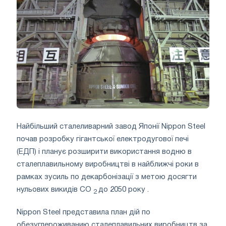
Найбільший сталеливарний завод Японії Nippon Steel
почав розробку гігантської електродугової печі
(ЕДП) і планує розширити використання водню в
сталеплавильному виробництві в найближчі роки в
рамках зусиль по декарбонізації з метою досягти
нульових викидів CO
до 2050 року .
2
Nippon Steel представила план дій по
обезуглероживанию сталеплавильних виробництв за