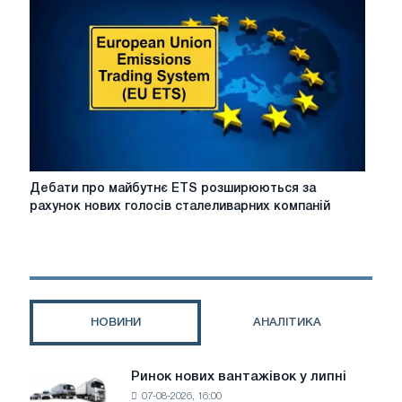
буде
нових
інвестицій
в
екологічну
електросталеплавильну
промисловість
Дебати
Дебати про майбутнє ETS розширюються за
про
рахунок нових голосів сталеливарних компаній
майбутнє
ETS
розширюються
за
рахунок
нових
НОВИНИ
АНАЛІТИКА
голосів
сталеливарних
компаній
Ринок нових вантажівок у липні
Ринок
07-08-2026, 16:00
нових