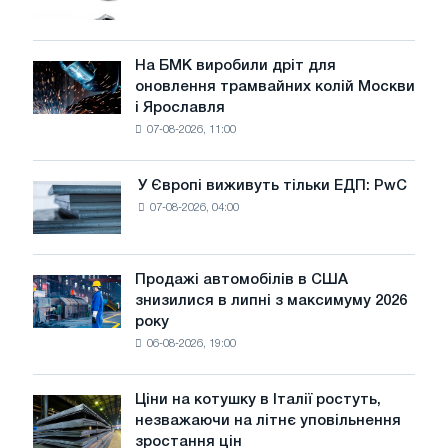
вантажівок
у
липні
На БМК виробили дріт для
На
оновлення трамвайних колій Москви
БМК
і Ярославля
виробили
07-08-2026, 11:00
дріт
для
оновлення
У Європі виживуть тільки ЕДП: PwC
У
трамвайних
07-08-2026, 04:00
Європі
колій
виживуть
Москви
тільки
і
ЕДП:
Продажі автомобілів в США
Ярославля
Продажі
PwC
знизилися в липні з максимуму 2026
автомобілів
року
в
06-08-2026, 19:00
США
знизилися
в
Ціни на котушку в Італії ростуть,
Ціни
липні
незважаючи на літнє уповільнення
на
з
зростання цін
котушку