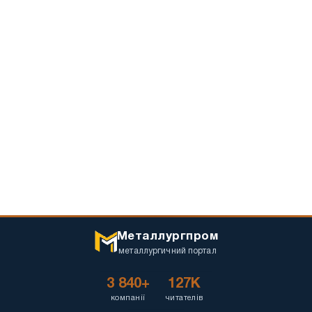
Металлургпром
металлургичний портал
3 840+
127K
компанії
читателів