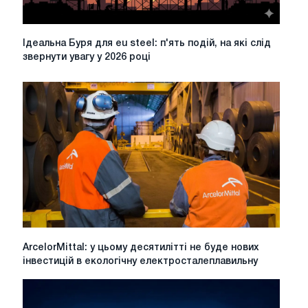
відмінності
Ідеальна
Ідеальна Буря для eu steel: п'ять подій, на які слід
Буря
звернути увагу у 2026 році
для
eu
steel:
п'ять
подій,
на
які
слід
звернути
увагу
у
2026
році
ArcelorMittal:
ArcelorMittal: у цьому десятилітті не буде нових
у
інвестицій в екологічну електросталеплавильну
цьому
десятилітті
не