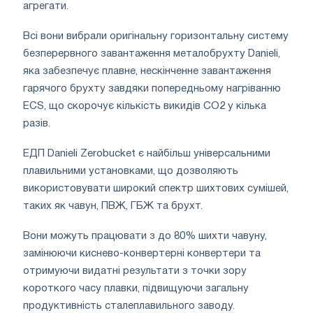
агрегати.
Всі вони вибрали оригінальну горизонтальну систему
безперервного завантаження металобрухту Danieli,
яка забезпечує плавне, нескінченне завантаження
гарячого брухту завдяки попередньому нагріванню
ECS, що скорочує кількість викидів CO2 у кілька
разів.
ЕДП Danieli Zerobucket є найбільш універсальними
плавильними установками, що дозволяють
використовувати широкий спектр шихтових сумішей,
таких як чавун, ПВЖ, ГБЖ та брухт.
Вони можуть працювати з до 80% шихти чавуну,
замінюючи киснево-конвертерні конвертери та
отримуючи видатні результати з точки зору
короткого часу плавки, підвищуючи загальну
продуктивність сталеплавильного заводу.