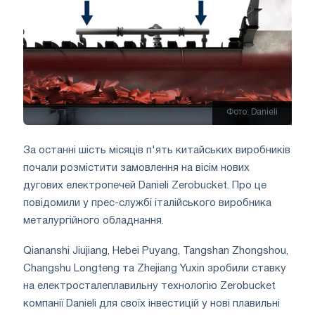
Фото: Danieli
За останні шість місяців п'ять китайських виробників
почали розмістити замовлення на вісім нових
дугових електропечей Danieli Zerobucket. Про це
повідомили у прес-службі італійського виробника
металургійного обладнання.
Qiananshi Jiujiang, Hebei Puyang, Tangshan Zhongshou,
Changshu Longteng та Zhejiang Yuxin зробили ставку
на електросталеплавильну технологію Zerobucket
компанії Danieli для своїх інвестицій у нові плавильні