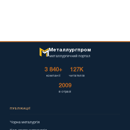
Металлургпром
металлургичний портал
3 840+
127K
компанії
читателів
2009
в отразі
ПУБЛІКАЦІЇ
Чорна металургія