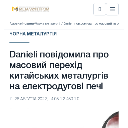
Головна
/
Новини
/
Чорна металургія
/ Danieli повідомила про масовий перехід к
ЧОРНА МЕТАЛУРГІЯ
Danieli повідомила про
масовий перехід
китайських металургів
на електродугові печі
26 АВГУСТА 2022, 14:05
2 450
0