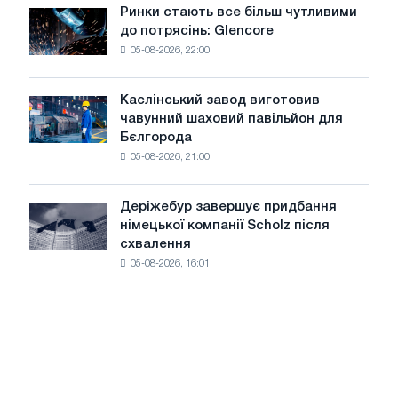
автоматичного
у
Ринки стають все більш чутливими
Ринки
контролю
Лондоні
до потрясінь: Glencore
стають
05-08-2026, 22:00
все
більш
чутливими
Каслінський завод виготовив
Каслінський
до
чавунний шаховий павільйон для
завод
потрясінь:
Бєлгорода
виготовив
Glencore
05-08-2026, 21:00
чавунний
шаховий
павільйон
Деріжебур завершує придбання
Деріжебур
для
німецької компанії Scholz після
завершує
Бєлгорода
схвалення
придбання
05-08-2026, 16:01
німецької
компанії
Scholz
після
схвалення
Європейської
комісії