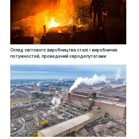
році:
регулювання,
витрати
та
регіональні
відмінності
Огляд
Огляд світового виробництва сталі і виробничих
світового
потужностей, проведений євродепутатами
виробництва
сталі
і
виробничих
потужностей,
проведений
євродепутатами