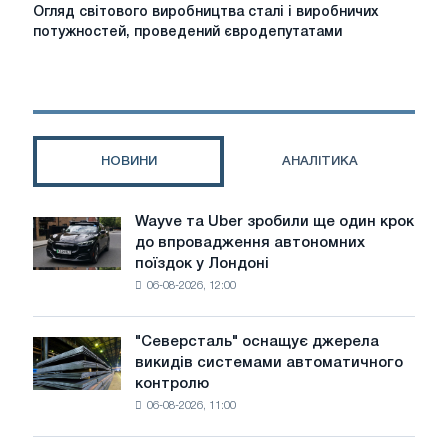
Огляд
Огляд світового виробництва сталі і виробничих
світового
потужностей, проведений євродепутатами
виробництва
сталі
і
виробничих
потужностей,
проведений
НОВИНИ
АНАЛІТИКА
євродепутатами
Wayve та Uber зробили ще один крок
Wayve
до впровадження автономних
та
поїздок у Лондоні
Uber
06-08-2026, 12:00
зробили
ще
один
"Северсталь" оснащує джерела
"Северсталь"
крок
викидів системами автоматичного
оснащує
до
контролю
джерела
впровадження
06-08-2026, 11:00
викидів
автономних
системами
поїздок