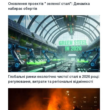
Оновлення
Оновлення проектів " зеленої сталі": Динаміка
проектів
набирає обертів
"
зеленої
сталі":
Динаміка
набирає
обертів
Глобальні
Глобальні ринки екологічно чистої сталі в 2026 році:
ринки
регулювання, витрати та регіональні відмінності
екологічно
чистої
сталі
в
2026