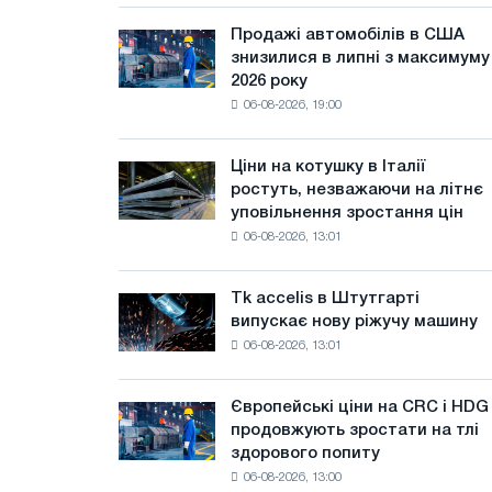
тільки
ЕДП:
Продажі автомобілів в США
Продажі
PwC
знизилися в липні з максимуму
автомобілів
2026 року
в
06-08-2026, 19:00
США
знизилися
в
Ціни на котушку в Італії
Ціни
липні
ростуть, незважаючи на літнє
на
з
уповільнення зростання цін
котушку
максимуму
06-08-2026, 13:01
в
2026
Італії
року
ростуть,
Tk accelis в Штутгарті
Tk
незважаючи
випускає нову ріжучу машину
accelis
на
06-08-2026, 13:01
в
літнє
Штутгарті
уповільнення
випускає
зростання
Європейські ціни на CRC і HDG
Європейські
нову
цін
продовжують зростати на тлі
ціни
ріжучу
здорового попиту
на
машину
06-08-2026, 13:00
CRC