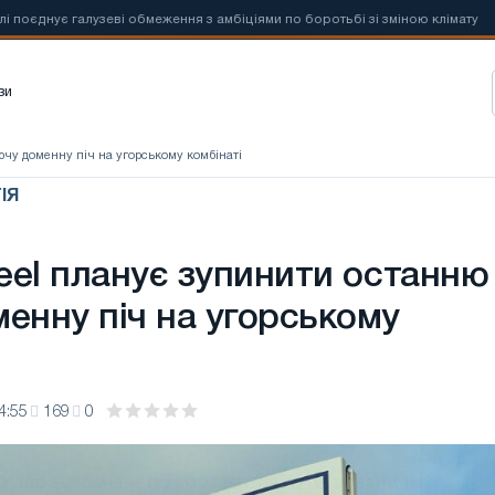
лузеві обмеження з амбіціями по боротьбі зі зміною клімату
📰
Нові
зи
іючу доменну піч на угорському комбінаті
ІЯ
teel планує зупинити останню
менну піч на угорському
4:55
169
0