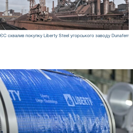
ЄС
ЄС схвалив покупку Liberty Steel угорського заводу Dunaferr
схвалив
покупку
Liberty
Steel
угорського
заводу
Dunaferr