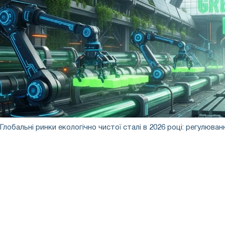
Глобальні
Глобальні ринки екологічно чистої сталі в 2026 році: регулюван
ринки
екологічно
чистої
сталі
в
2026
році:
регулювання,
витрати