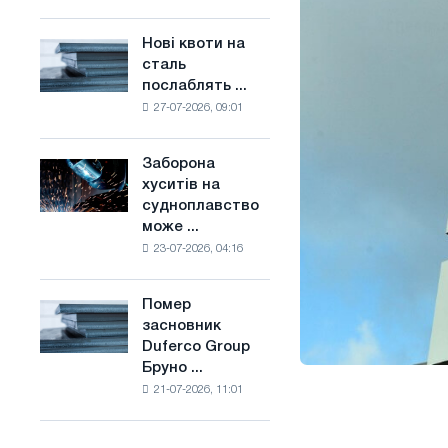
поєднує
основі
галузеві
водню
Нові квоти на
Нові
обмеження
у
сталь
квоти
з
Франції
послаблять ...
на
амбіціями
27-07-2026, 09:01
сталь
по
послаблять
боротьбі
конкуренцію
зі
Заборона
Заборона
в
зміною
хуситів на
хуситів
Сполученому
клімату
судноплавство
на
Королівстві
може ...
судноплавство
23-07-2026, 04:16
може
порушити
імпорт
Помер
Помер
Саудівської
засновник
засновник
сталі
Duferco Group
Duferco
Бруно ...
Group
21-07-2026, 11:01
Бруно
Больфо