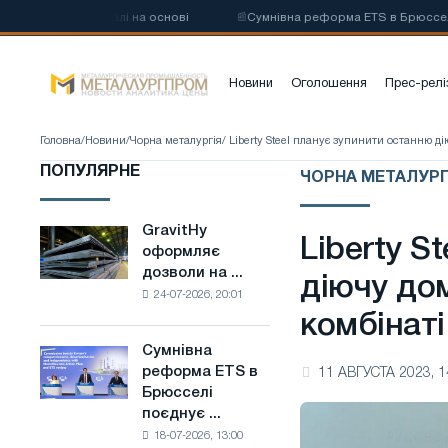
вої сталі на основі
📰
Сумнівна реформа ETS в Брюсселі поєднує га
Новини
Оголошення
Прес-релі
Головна
/
Новини
/
Чорна металургія
/ Liberty Steel планує зупинити останню д
ПОПУЛЯРНЕ
ЧОРНА МЕТАЛУРГ
GravitHy
GravitHy
Liberty S
оформляє
оформляє
дозволи на ...
дозволи
діючу до
24-07-2026, 20:01
на
комбінаті
будівництво
заводу
Сумнівна
Сумнівна
з
реформа ETS в
11 АВГУСТА 2023, 1
реформа
виробництва
Брюсселі
ETS
низьковуглецевої
поєднує ...
в
сталі
18-07-2026, 13:00
Брюсселі
на