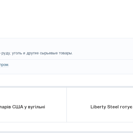
руду, уголь и другие сырьевые товары.
пром
.
арів США у вугільні
Liberty Steel готу