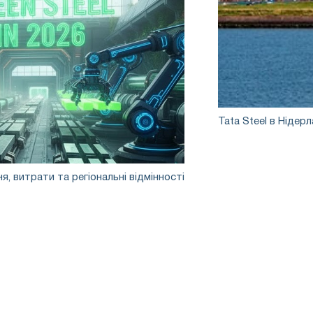
Tata
Tata Steel в Нідер
Steel
в
Нідерландах
стикається
ня, витрати та регіональні відмінності
із
закриттям
коксохімічних
і
газових
заводів