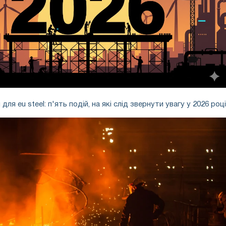
для eu steel: п'ять подій, на які слід звернути увагу у 2026 році