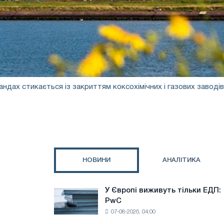
ландах стикається із закриттям коксохімічних і газових заводів
НОВИНИ
АНАЛІТИКА
У Європі виживуть тільки ЕДП:
У
PwC
Європі
07-08-2026, 04:00
виживуть