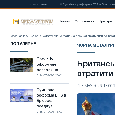
углецевої сталі на основі
📰
Сумнівна реформа ETS в Брюсселі поєд
Новини
Оголошення
Прес-релі
Головна
/
Новини
/
Чорна металургія
/ Британська промисловість ризикує втра
ПОПУЛЯРНЕ
ЧОРНА МЕТАЛУРГ
GravitHy
GravitHy
Британсь
оформляє
оформляє
дозволи на ...
дозволи
втратити 
24-07-2026, 20:01
на
будівництво
8 МАЯ 2026, 18:00
заводу
Сумнівна
Сумнівна
з
реформа ETS в
реформа
виробництва
Брюсселі
ETS
низьковуглецевої
поєднує ...
в
сталі
18-07-2026, 13:00
Брюсселі
на