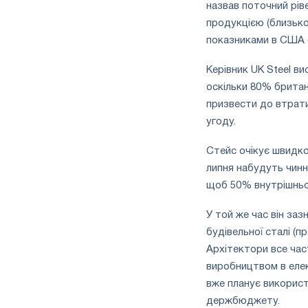
назвав поточний рів
продукцією (близько 
показниками в США (
Керівник UK Steel в
оскільки 80% британ
призвести до втрати
угоду.
Стейс очікує швидко
липня набудуть чинно
щоб 50% внутрішньо
У той же час він заз
будівельної сталі (п
Архітектори все час
виробництвом в елек
вже планує використ
держбюджету.