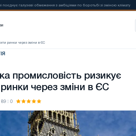
нує галузеві обмеження з амбіціями по боротьбі зі зміною клімату
зи
тити ринки через зміни в ЄС
ІЯ
ка промисловість ризикує
ринки через зміни в ЄС
89
0