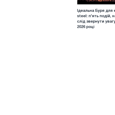
Ідеальна
Ідеальна Буря для 
Буря
steel: п'ять подій, н
для
слід звернути увагу
eu
2026 році
steel:
п'ять
подій,
на
які
слід
звернути
увагу
у
2026
році