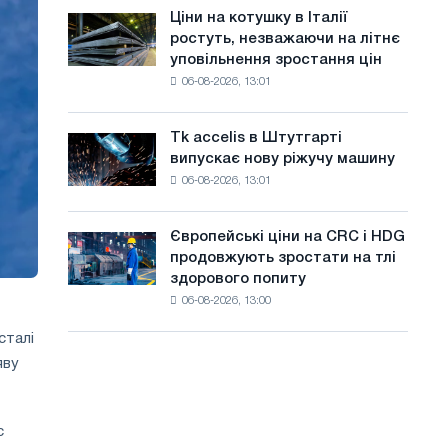
в
а
Ціни на котушку в Італії
Ціни
липні
ростуть, незважаючи на літнє
на
й
з
уповільнення зростання цін
котушку
максимуму
т
06-08-2026, 13:01
в
2026
Італії
у
року
ростуть,
Tk accelis в Штутгарті
Tk
незважаючи
випускає нову ріжучу машину
accelis
на
06-08-2026, 13:01
в
літнє
Штутгарті
уповільнення
випускає
зростання
Європейські ціни на CRC і HDG
Європейські
нову
цін
продовжують зростати на тлі
ціни
ріжучу
здорового попиту
на
машину
06-08-2026, 13:00
CRC
і
сталі
HDG
яву
продовжують
зростати
на
тлі
с