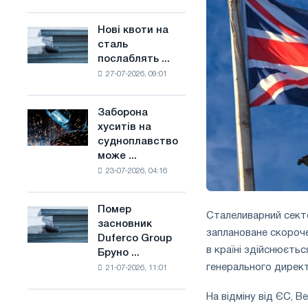
поєднує
основі
галузеві
водню
Нові квоти на
Нові
обмеження
у
сталь
квоти
з
Франції
послаблять ...
на
амбіціями
27-07-2026, 09:01
сталь
по
послаблять
боротьбі
конкуренцію
зі
Заборона
Заборона
в
зміною
хуситів на
хуситів
Сполученому
клімату
судноплавство
на
Королівстві
може ...
судноплавство
23-07-2026, 04:16
може
порушити
імпорт
Помер
Помер
Сталеливарний секто
Саудівської
засновник
засновник
сталі
заплановане скороче
Duferco Group
Duferco
в країні здійснюєтьс
Бруно ...
Group
генерального директ
21-07-2026, 11:01
Бруно
Больфо
На відміну від ЄС, 