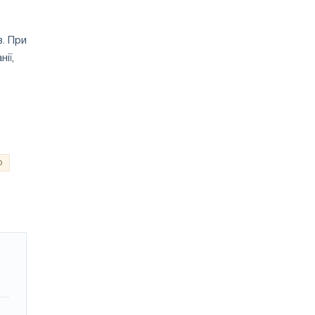
в. При
ії,
о