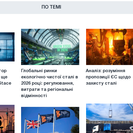
ПО ТЕМІ
Глобальні
Аналіз:
тор
Глобальні ринки
Аналіз: розуміння
ринки
розуміння
е ще
екологічно чистої сталі в
пропозиції ЄС щодо
екологічно
пропозиції
Stace
2026 році: регулювання,
захисту сталі
чистої
ЄС
витрати та регіональні
сталі
щодо
відмінності
в
захисту
2026
сталі
році:
регулювання,
витрати
та