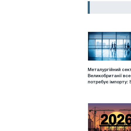
Металургійний
Металургійний сек
сектор
Великобританії вс
Великобританії
потребує імпорту: 
все
ще
потребує
імпорту:
Stace