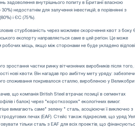
ень задоволення внутрішнього попиту в Британії власною
30%) недостатнім для залучення інвестицій, в порівнянні з
80%) і ЄС (75%).
исловив стурбованість через можливе скорочення квот з боку 
ського експорту направляється саме в цей регіон. Це може
 робочих місць, якщо між сторонами не буде укладено відпов
го зростання частки ринку вітчизняних виробників після того, 
сті нові квоти. Він нагадав про амбітну мету уряду: забезпечи
го споживання покривалося сталлю, виробленою у Великобрит
начив, що компанія British Steel втрачає позиції в сегментах
рофілів і балок) через "короткозорих" екологічних вимог.
тіше вимагають саме" зелену " сталь, асоціюючи її виключно з
тродугових печах (EAF). Стейс також підкреслив, що уряд Уе
овувати тільки сталь з EAF для всіх проектів, що фінансуютьс