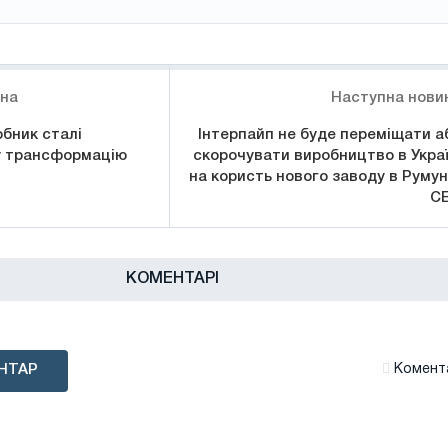
ина
Наступна нови
обник сталі
Інтерпайп не буде переміщати а
у трансформацію
скорочувати виробництво в Украї
на користь нового заводу в Румуні
С
КОМЕНТАРІ
НТАР
Комента