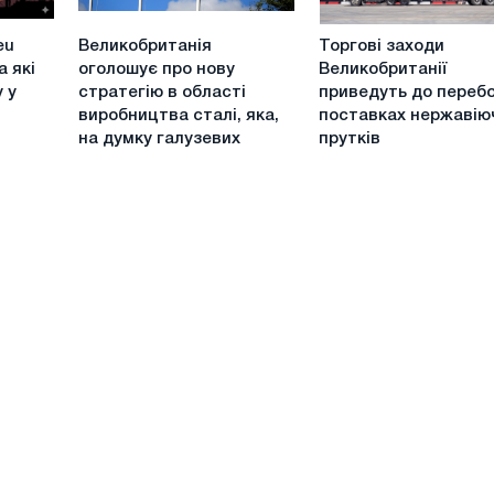
регіональні
Великобританія
Торгові
відмінності
eu
Великобританія
Торгові заходи
оголошує
заходи
а які
оголошує про нову
Великобританії
про
Великобританії
 у
стратегію в області
приведуть до перебо
нову
приведуть
виробництва сталі, яка,
поставках нержавію
стратегію
до
на думку галузевих
прутків
в
перебоїв
області
в
виробництва
поставках
сталі,
нержавіючих
яка,
прутків
на
думку
галузевих
організацій,
змінює
правила
гри