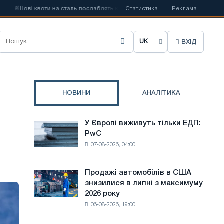
📰
Нові квоти на сталь послаблять конкуренцію в Сполученому Королівстві
Статистика
Реклама
ВХІД
О
б
р
НОВИНИ
АНАЛІТИКА
а
т
У Європі виживуть тільки ЕДП:
У
и
PwC
Європі
07-08-2026, 04:00
виживуть
м
тільки
о
ЕДП:
Продажі автомобілів в США
Продажі
PwC
в
знизилися в липні з максимуму
автомобілів
2026 року
в
у
06-08-2026, 19:00
США
с
знизилися