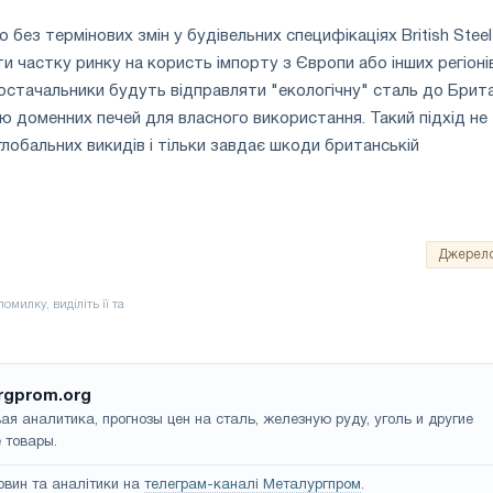
 без термінових змін у будівельних специфікаціях British Steel
 частку ринку на користь імпорту з Європи або інших регіоні
остачальники будуть відправляти "екологічну" сталь до Британ
 доменних печей для власного використання. Такий підхід не
лобальних викидів і тільки завдає шкоди британській
Джерел
rgprom.org
ая аналитика, прогнозы цен на сталь, железную руду, уголь и другие
 товары.
овин та аналітики на
телеграм-каналі Металургпром
.