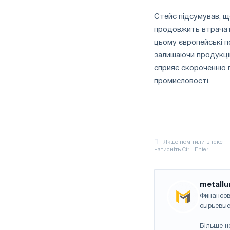
Стейс підсумував, що
продовжить втрачати
цьому європейські п
залишаючи продукцію
сприяє скороченню г
промисловості.
metallu
Финансов
сырьевые
Більше н