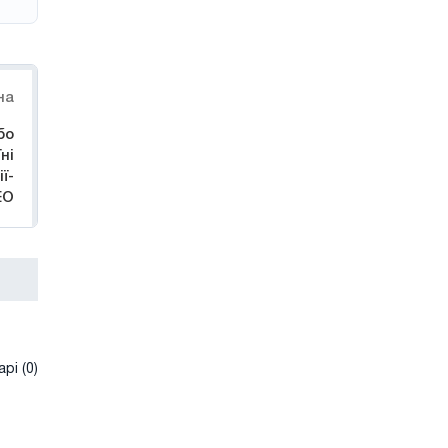
на
бо
ні
ї-
ЕО
рі (0)