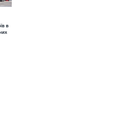
їв в
чих