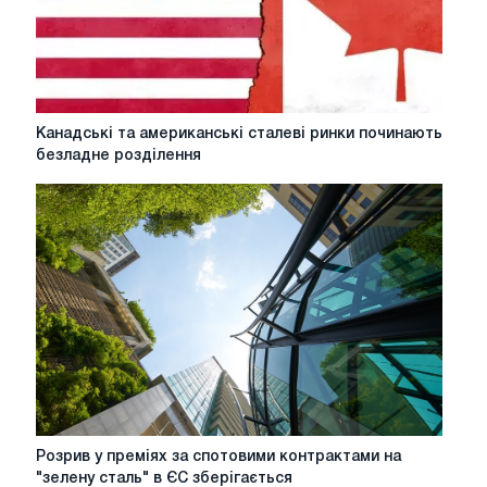
Канадські
Канадські та американські сталеві ринки починають
та
безладне розділення
американські
сталеві
ринки
починають
безладне
розділення
Розрив
Розрив у преміях за спотовими контрактами на
у
"зелену сталь" в ЄС зберігається