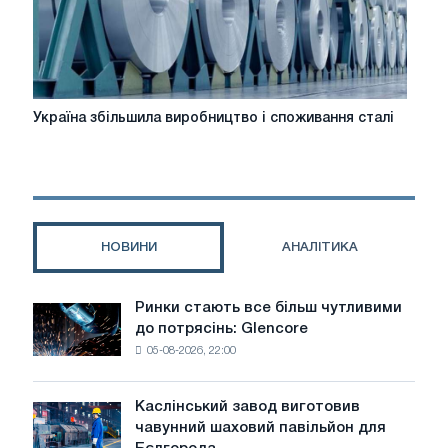
витрати
та
регіональні
відмінності
Україна
Україна збільшила виробництво і споживання сталі
збільшила
виробництво
і
споживання
сталі
НОВИНИ
АНАЛІТИКА
Ринки стають все більш чутливими
Ринки
до потрясінь: Glencore
стають
05-08-2026, 22:00
все
більш
чутливими
Каслінський завод виготовив
Каслінський
до
чавунний шаховий павільйон для
завод
потрясінь: