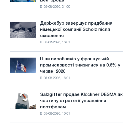
Бєлгорода
виготовив
Glencore
05-08-2026, 21:00
чавунний
шаховий
павільйон
Деріжебур завершує придбання
Деріжебур
для
німецької компанії Scholz після
завершує
Бєлгорода
схвалення
придбання
05-08-2026, 16:01
німецької
компанії
Scholz
Ціни виробників у французькій
Ціни
після
промисловості знизилися на 0,6% у
виробників
схвалення
червні 2026
у
Європейської
05-08-2026, 16:01
французькій
комісії
промисловості
знизилися
Salzgitter продає Klöckner DESMA як
Salzgitter
на
частину стратегії управління
продає
0,6%
портфелем
Klöckner
у
05-08-2026, 16:01
DESMA
червні
як
2026
частину
року