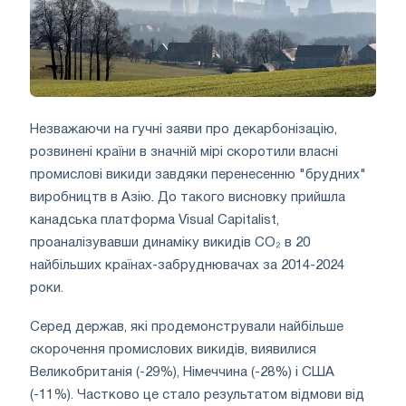
Незважаючи на гучні заяви про декарбонізацію,
розвинені країни в значній мірі скоротили власні
промислові викиди завдяки перенесенню "брудних"
виробництв в Азію. До такого висновку прийшла
канадська платформа Visual Capitalist,
проаналізувавши динаміку викидів CO₂ в 20
найбільших країнах-забруднювачах за 2014-2024
роки.
Серед держав, які продемонстрували найбільше
скорочення промислових викидів, виявилися
Великобританія (-29%), Німеччина (-28%) і США
(-11%). Частково це стало результатом відмови від