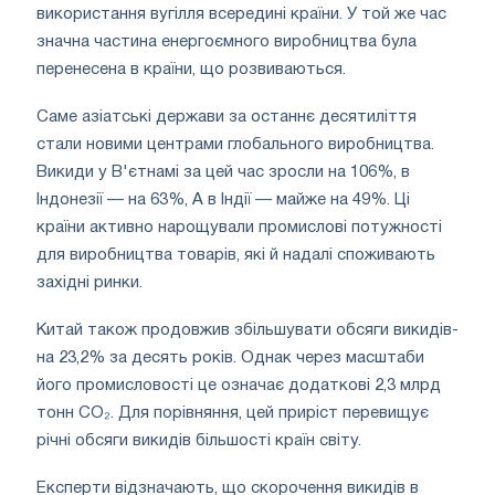
використання вугілля всередині країни. У той же час
значна частина енергоємного виробництва була
перенесена в країни, що розвиваються.
Саме азіатські держави за останнє десятиліття
стали новими центрами глобального виробництва.
Викиди у В'єтнамі за цей час зросли на 106%, в
Індонезії — на 63%, А в Індії — майже на 49%. Ці
країни активно нарощували промислові потужності
для виробництва товарів, які й надалі споживають
західні ринки.
Китай також продовжив збільшувати обсяги викидів-
на 23,2% за десять років. Однак через масштаби
його промисловості це означає додаткові 2,3 млрд
тонн CO₂. Для порівняння, цей приріст перевищує
річні обсяги викидів більшості країн світу.
Експерти відзначають, що скорочення викидів в