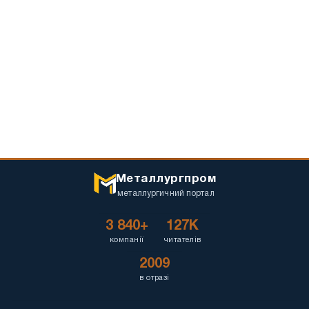
Металлургпром
металлургичний портал
3 840+
127K
компанії
читателів
2009
в отразі