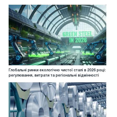
преміях
за
спотовими
контрактами
на
"зелену
сталь"
в
ЄС
зберігається
Глобальні
Глобальні ринки екологічно чистої сталі в 2026 році:
ринки
регулювання, витрати та регіональні відмінності
екологічно
чистої
сталі
в
2026
році:
регулювання,