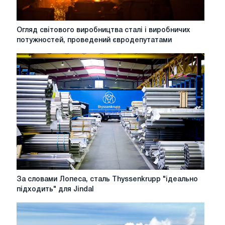
Огляд
Огляд світового виробництва сталі і виробничих
світового
потужностей, проведений євродепутатами
виробництва
сталі
і
виробничих
потужностей,
проведений
євродепутатами
За
За словами Лопеса, сталь Thyssenkrupp "ідеально
словами
підходить" для Jindal
Лопеса,
сталь
Thyssenkrupp