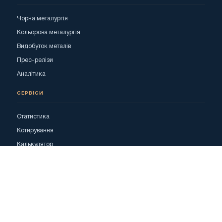
Чорна металургія
Кольорова металургія
Видобуток металів
Прес-релізи
Аналітика
СЕРВІСИ
Статистика
Котирування
Калькулятор
Реклама
ОГОЛОШЕННЯ
Всі оголошення
Блокнот