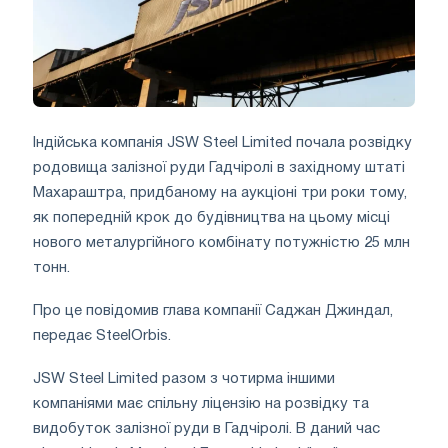
Індійська компанія JSW Steel Limited почала розвідку
родовища залізної руди Гадчіролі в західному штаті
Махараштра, придбаному на аукціоні три роки тому,
як попередній крок до будівництва на цьому місці
нового металургійного комбінату потужністю 25 млн
тонн.
Про це повідомив глава компанії Саджан Джиндал,
передає SteelOrbis.
JSW Steel Limited разом з чотирма іншими
компаніями має спільну ліцензію на розвідку та
видобуток залізної руди в Гадчіролі. В даний час