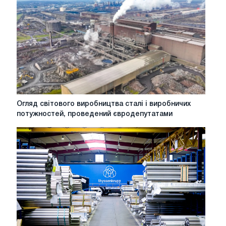
"ідеально
підходить"
для
Jindal
Огляд
Огляд світового виробництва сталі і виробничих
світового
потужностей, проведений євродепутатами
виробництва
сталі
і
виробничих
потужностей,
проведений
євродепутатами