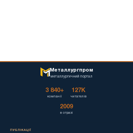
Металлургпром
металлургичний портал
3 840+
127K
компанії
читателів
2009
в отразі
ПУБЛІКАЦІЇ