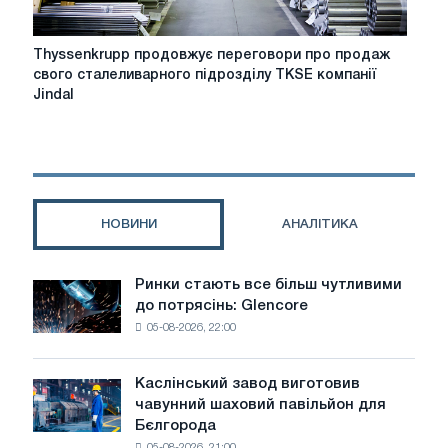
Thyssenkrupp
Thyssenkrupp продовжує переговори про продаж
продовжує
свого сталеливарного підрозділу TKSE компанії
переговори
Jindal
про
продаж
свого
сталеливарного
підрозділу
TKSE
НОВИНИ
АНАЛІТИКА
компанії
Jindal
Steel
Ринки стають все більш чутливими
Ринки
до потрясінь: Glencore
стають
05-08-2026, 22:00
все
більш
чутливими
Каслінський завод виготовив
Каслінський
до
чавунний шаховий павільйон для
завод
потрясінь:
Бєлгорода
виготовив
Glencore