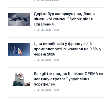
05-08-2026, 21:00
чавунний
шаховий
павільйон
Деріжебур завершує придбання
Деріжебур
для
німецької компанії Scholz після
завершує
Бєлгорода
схвалення
придбання
05-08-2026, 16:01
німецької
компанії
Scholz
Ціни виробників у французькій
Ціни
після
промисловості знизилися на 0,6% у
виробників
схвалення
червні 2026
у
Європейської
05-08-2026, 16:01
французькій
комісії
промисловості
знизилися
Salzgitter продає Klöckner DESMA як
Salzgitter
на
частину стратегії управління
продає
0,6%
портфелем
Klöckner
у
05-08-2026, 16:01
DESMA
червні
як
2026
частину
року
стратегії
порівняно