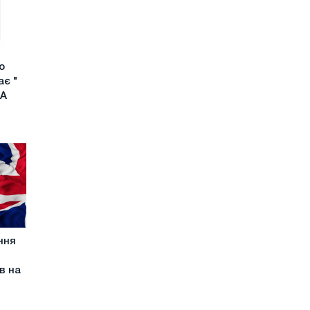
о
ає "
ША
ння
в на