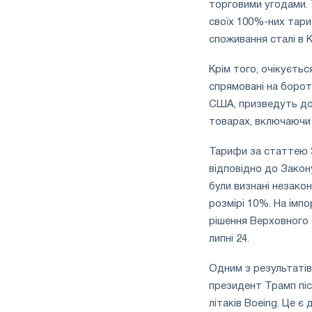
торговими угодами.
своїх 100%-них тари
споживання сталі в К
Крім того, очікуєть
спрямовані на борот
США, призведуть до 
товарах, включаючи с
Тарифи за статтею 
відповідно до Закону
були визнані незако
розмірі 10%. На імп
рішення Верховного С
липні 24.
Одним з результатів
президент Трамп піс
літаків Boeing. Це 