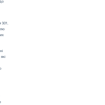
одо
 301,
влю
них
ні
 які
о
е