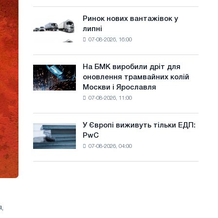
систему
а
потужністю
Ринок нових вантажівок у
Ринок
й
8
липні
нових
МВт
т
07-08-2026, 16:00
вантажівок
для
у
у
досягнення
липні
цілей
На БМК виробили дріт для
На
декарбонізації
оновлення трамвайних колій
БМК
Москви і Ярославля
виробили
07-08-2026, 11:00
дріт
для
оновлення
У Європі виживуть тільки ЕДП:
У
трамвайних
PwC
Європі
колій
07-08-2026, 04:00
виживуть
Москви
тільки
і
ЕДП:
Ярославля
PwC
,