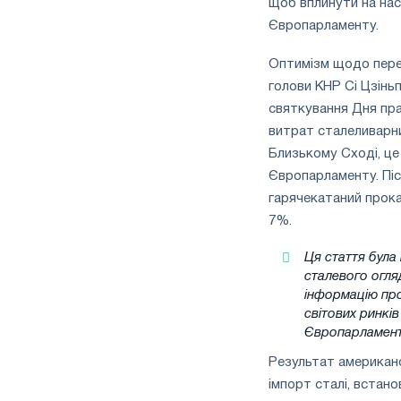
щоб вплинути на наст
Європарламенту.
Оптимізм щодо пере
голови КНР Сі Цзіньп
святкування Дня прац
витрат сталеливарни
Близькому Сході, це 
Європарламенту. Піс
гарячекатаний прокат
7%.
Ця стаття була
сталевого огля
інформацію про
світових ринків
Європарламенту
Результат американс
імпорт сталі, встано