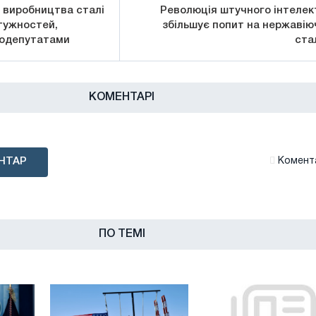
 виробництва сталі
Революція штучного інтелек
тужностей,
збільшує попит на нержавію
родепутатами
ста
КОМЕНТАРІ
НТАР
Комента
ПО ТЕМІ