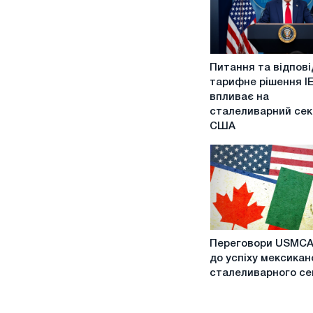
Питання
Питання та відповід
та
тарифне рішення I
відповіді:
впливає на
як
сталеливарний сек
тарифне
США
рішення
IEEPA
впливає
на
сталеливарний
сектор
США
Переговори
Переговори USMCA
USMCA-
до успіху мексикан
ключ
сталеливарного се
до
успіху
мексиканського