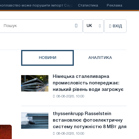
ство може порушити імпорт Саудівської сталі
Статистика
📰
Іспанська Acerinox 
Реклама
ВХІД
О
б
р
НОВИНИ
АНАЛІТИКА
а
т
Німецька сталеливарна
Німецька
и
промисловість попереджає:
сталеливарна
низький рівень води загрожує
промисловість
м
08-08-2026, 10:00
попереджає:
о
низький
рівень
в
thyssenkrupp Rasselstein
thyssenkrupp
води
встановлює фотоелектричну
Rasselstein
у
загрожує
систему потужністю 8 МВт для
встановлює
безпеці
с
08-08-2026, 10:00
фотоелектричну
поставок