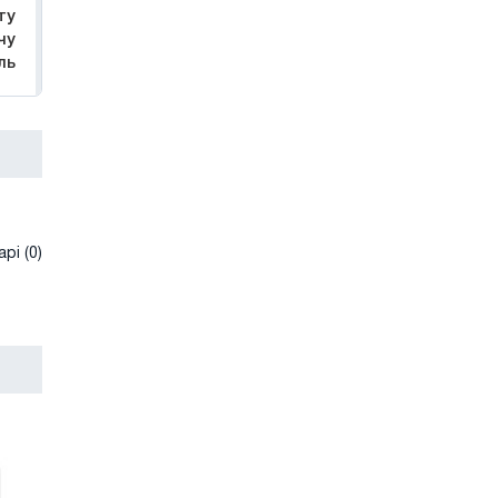
ту
чу
ль
рі (0)