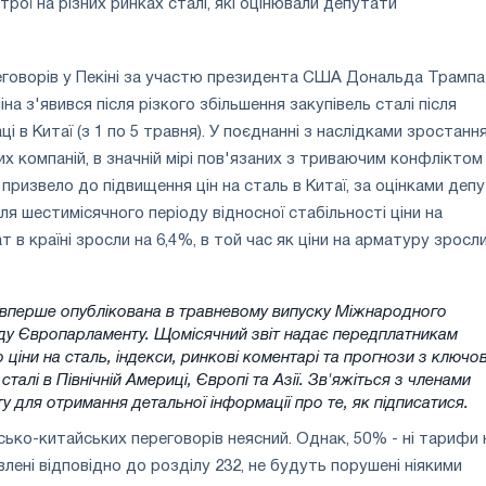
рої на різних ринках сталі, які оцінювали депутати
говорів у Пекіні за участю президента США Дональда Трампа 
іна з'явився після різкого збільшення закупівель сталі після
і в Китаї (з 1 по 5 травня). У поєднанні з наслідками зростанн
х компаній, в значній мірі пов'язаних з триваючим конфліктом
призвело до підвищення цін на сталь в Китаї, за оцінками депу
ля шестимісячного періоду відносної стабільності ціни на
 в країні зросли на 6,4%, в той час як ціни на арматуру зросли
 вперше опублікована в травневому випуску Міжнародного
ду Європарламенту. Щомісячний звіт надає передплатникам
 ціни на сталь, індекси, ринкові коментарі та прогнози з ключо
 сталі в Північній Америці, Європі та Азії. Зв'яжіться з членами
 для отримання детальної інформації про те, як підписатися.
ько-китайських переговорів неясний. Однак, 50% - ні тарифи 
влені відповідно до розділу 232, не будуть порушені ніякими