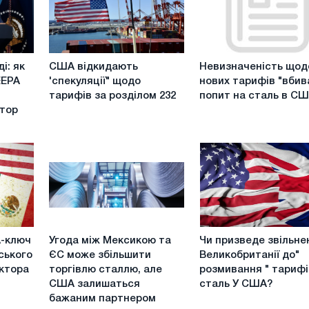
США
Невизначеність
і: як
США відкидають
Невизначеність щод
відкидають
щодо
EEPA
'спекуляції" щодо
нових тарифів "вбив
'спекуляції"
нових
тарифів за розділом 232
попит на сталь в С
щодо
тарифів
тор
тарифів
"вбиває
за
"
розділом
попит
232
на
сталь
в
США
Угода
Чи
-ключ
Угода між Мексикою та
Чи призведе звільне
між
призведе
ського
ЄС може збільшити
Великобританії до"
Мексикою
звільнення
ктора
торгівлю сталлю, але
розмивання " тарифі
та
Великобританії
США залишаться
сталь У США?
ЄС
до"
бажаним партнером
може
розмивання