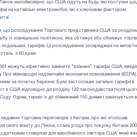
 Також малоймовірно, що США підуть на будь-які поступки щ
фів на китайські електромобілі, які є ключовим фактором
итаї.
ся, що розслідування Торгового представника США за розділом
ьбу із зовнішньою політикою, яка обтяжує або обмежує торгі
подальших тарифів. Ці розслідування зосереджені на імпорт
таль, з 60 країн.
301 можуть ефективно замінити "взаємні" тарифи США, введе
 Про міжнародні надзвичайні економічні повноваження (IEEPA),
нними на початку березня. Були застосовані загальні тарифи в
орт в США відповідно до розділу 122 законодавства після цьог
уду. Однак термін їх дії обмежений 150 днями і закінчується в
 недавніх торгових переговорів з Китаєм, про які оголосив
ля свого візиту до Пекіна, стала угода про покупку Китаєм 200
є додатковим стимулом для виробничого сектора США, який вж