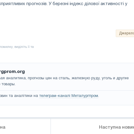
приятливих прогнозів. У березні індекс ділової активності у
Джерел
rgprom.org
ая аналитика, прогнозы цен на сталь, железную руду, уголь и другие
 товары.
овин та аналітики на
телеграм-каналі Металургпром
.
ина
Наступна нови