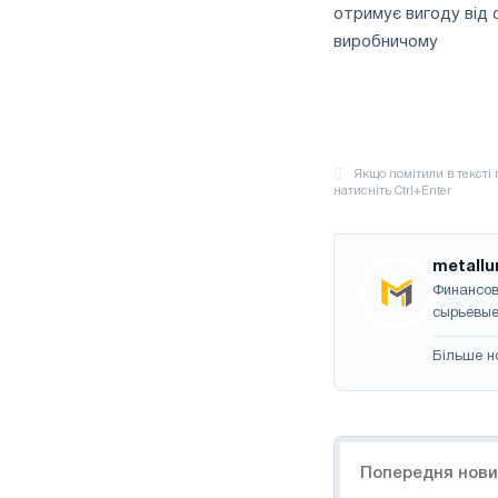
отримує вигоду від с
виробничому
metallu
Финансов
сырьевые
Більше н
Навігація
Попередня нов