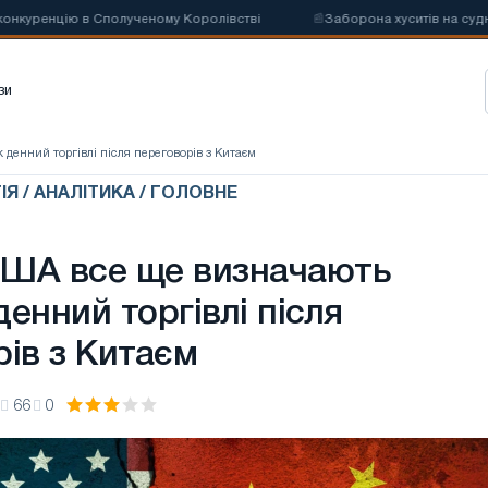
ренцію в Сполученому Королівстві
📰
Заборона хуситів на судноплав
зи
денний торгівлі після переговорів з Китаєм
Я / АНАЛІТИКА / ГОЛОВНЕ
ША все ще визначають
енний торгівлі після
рів з Китаєм
66
0