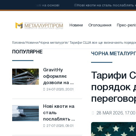
углецевої сталі на основі
📰
Нові квоти на сталь послаблять конку
Новини
Оголошення
Прес-релі
Головна
/
Новини
/
Чорна металургія
/ Тарифи США все ще визначають порядок 
ПОПУЛЯРНЕ
ЧОРНА МЕТАЛУРГІ
GravitHy
GravitHy
Тарифи С
оформляє
оформляє
дозволи на ...
дозволи
порядок д
24-07-2026, 20:01
на
перегово
будівництво
заводу
Нові квоти на
Нові
з
сталь
28 МАЯ 2026, 17:00
квоти
виробництва
послаблять ...
на
низьковуглецевої
27-07-2026, 09:01
сталь
сталі
послаблять
на